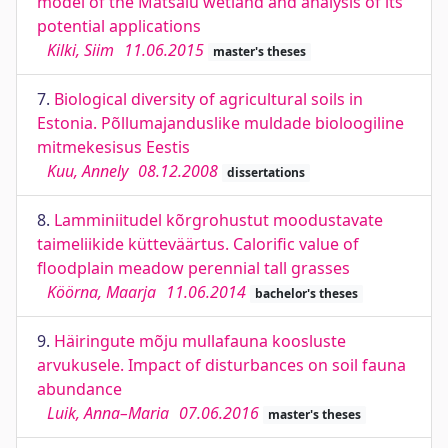
model of the Matsalu wetland and analysis of its
potential applications
Kilki, Siim
11.06.2015
master's theses
7.
Biological diversity of agricultural soils in
Estonia. Põllumajanduslike muldade bioloogiline
mitmekesisus Eestis
Kuu, Annely
08.12.2008
dissertations
8.
Lamminiitudel kõrgrohustut moodustavate
taimeliikide kütteväärtus. Calorific value of
floodplain meadow perennial tall grasses
Köörna, Maarja
11.06.2014
bachelor's theses
9.
Häiringute mõju mullafauna koosluste
arvukusele. Impact of disturbances on soil fauna
abundance
Luik, Anna–Maria
07.06.2016
master's theses