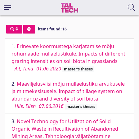
items found: 16
1.
Erinevate koormustega karjatamise mõju
rohumaade mullaelustikule. Impacts of different
grazing intensities on soil biota in grasslands
Ait, Tiina
01.06.2020
master's theses
2.
Maaviljelusviisi mõju mullaelustiku arvukusele
ja mitmekesisusele. Impact of tillage system on
abundance and diversity of soil biota
Hiie, Ellen
07.06.2016
master's theses
3.
Novel Technology for Utilization of Solid
Organic Waste in Recultivation of Abandoned
Mining Areas. Tehnoloogia väljatöötamine