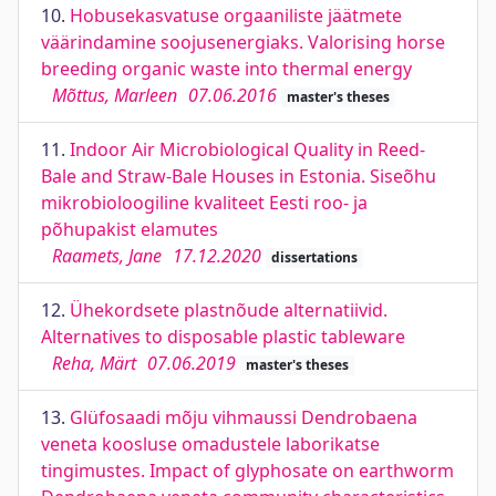
10.
Hobusekasvatuse orgaaniliste jäätmete
väärindamine soojusenergiaks. Valorising horse
breeding organic waste into thermal energy
Mõttus, Marleen
07.06.2016
master's theses
11.
Indoor Air Microbiological Quality in Reed-
Bale and Straw-Bale Houses in Estonia. Siseõhu
mikrobioloogiline kvaliteet Eesti roo- ja
põhupakist elamutes
Raamets, Jane
17.12.2020
dissertations
12.
Ühekordsete plastnõude alternatiivid.
Alternatives to disposable plastic tableware
Reha, Märt
07.06.2019
master's theses
13.
Glüfosaadi mõju vihmaussi Dendrobaena
veneta koosluse omadustele laborikatse
tingimustes. Impact of glyphosate on earthworm