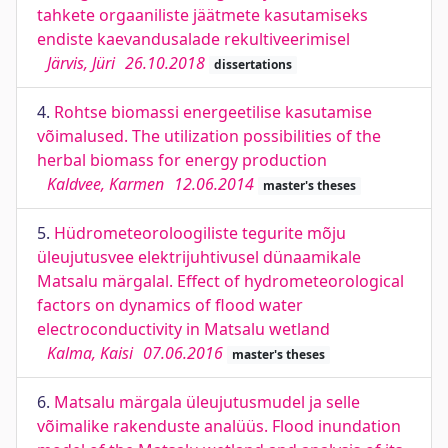
tahkete orgaaniliste jäätmete kasutamiseks
endiste kaevandusalade rekultiveerimisel
Järvis, Jüri
26.10.2018
dissertations
4.
Rohtse biomassi energeetilise kasutamise
võimalused. The utilization possibilities of the
herbal biomass for energy production
Kaldvee, Karmen
12.06.2014
master's theses
5.
Hüdrometeoroloogiliste tegurite mõju
üleujutusvee elektrijuhtivusel dünaamikale
Matsalu märgalal. Effect of hydrometeorological
factors on dynamics of flood water
electroconductivity in Matsalu wetland
Kalma, Kaisi
07.06.2016
master's theses
6.
Matsalu märgala üleujutusmudel ja selle
võimalike rakenduste analüüs. Flood inundation