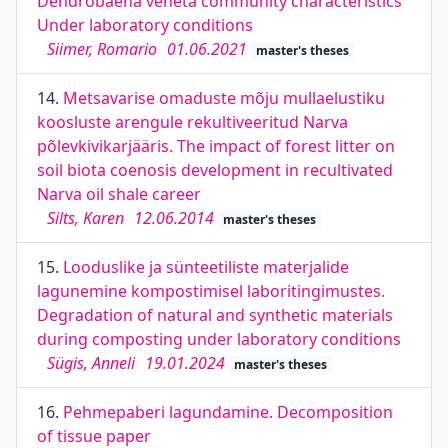
Dendrobaena veneta community characteristics
Under laboratory conditions
Siimer, Romario
01.06.2021
master's theses
14.
Metsavarise omaduste mõju mullaelustiku
koosluste arengule rekultiveeritud Narva
põlevkivikarjääris. The impact of forest litter on
soil biota coenosis development in recultivated
Narva oil shale career
Silts, Karen
12.06.2014
master's theses
15.
Looduslike ja sünteetiliste materjalide
lagunemine kompostimisel laboritingimustes.
Degradation of natural and synthetic materials
during composting under laboratory conditions
Sügis, Anneli
19.01.2024
master's theses
16.
Pehmepaberi lagundamine. Decomposition
of tissue paper