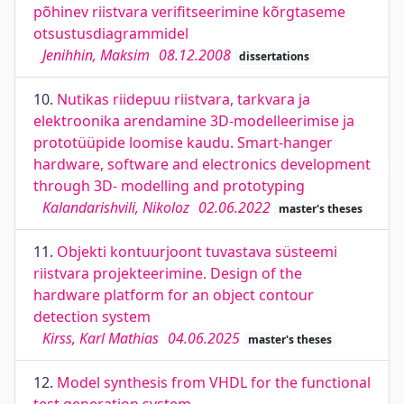
põhinev riistvara verifitseerimine kõrgtaseme
otsustusdiagrammidel
Jenihhin, Maksim
08.12.2008
dissertations
10.
Nutikas riidepuu riistvara, tarkvara ja
elektroonika arendamine 3D-modelleerimise ja
prototüüpide loomise kaudu. Smart-hanger
hardware, software and electronics development
through 3D- modelling and prototyping
Kalandarishvili, Nikoloz
02.06.2022
master's theses
11.
Objekti kontuurjoont tuvastava süsteemi
riistvara projekteerimine. Design of the
hardware platform for an object contour
detection system
Kirss, Karl Mathias
04.06.2025
master's theses
12.
Model synthesis from VHDL for the functional