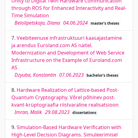
Unity to Digital Twin Hardware Communication
through ROS for Enhanced Interactivity and Real-
Time Simulation
Belolipetskaja, Diana
04.06.2024
master's theses
7.
Veebiteenuse infrastruktuuri kaasajastamine
ja arendus Euroland.com AS näitel.
Modernization and Development of Web Service
Infrastructure on the Example of Euroland.com
AS
Dzyuba, Konstantin
07.06.2023
bachelor's theses
8.
Hardware Realization of Lattice-based Post-
Quantum Cryptography. Võrel põhinev post-
kvant-krüptograafia riistvaraline realisatsioon
Imran, Malik
29.08.2023
dissertations
9.
Simulation-Based Hardware Verification with
High-Level Decision Diagrams. Simuleerimisel