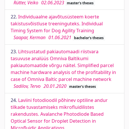
Rütter, Veiko
02.06.2023
master's theses
22.
Individuaalne ajavõtusüsteem koerte
takistusvõistluse treeninguteks. Individual
Timing System for Dog Agility Training
Saapar, Kerman
01.06.2021
bachelor's theses
23.
Lihtsustatud pakiautomaadi riistvara
tasuvuse analüüs Omniva Baltikumi
pakiautomaatide võrgu näitel. Simplified parcel
machine hardware analysis of the profitability in
case of Omniva Baltic parcel machine network
Sadilov, Tervo
20.01.2020
master's theses
24.
Laviini fotodioodil põhinev optiline andur
tilkade tuvastamiseks mikrofluidilistes
rakendustes. Avalanche Photodiode Based
Optical Sensor for Droplet Detection in
Microfluidic Applications