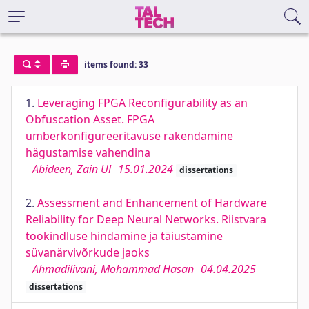
items found: 33
1.
Leveraging FPGA Reconfigurability as an
Obfuscation Asset. FPGA
ümberkonfigureeritavuse rakendamine
hägustamise vahendina
Abideen, Zain Ul
15.01.2024
dissertations
2.
Assessment and Enhancement of Hardware
Reliability for Deep Neural Networks. Riistvara
töökindluse hindamine ja täiustamine
süvanärvivõrkude jaoks
Ahmadilivani, Mohammad Hasan
04.04.2025
dissertations