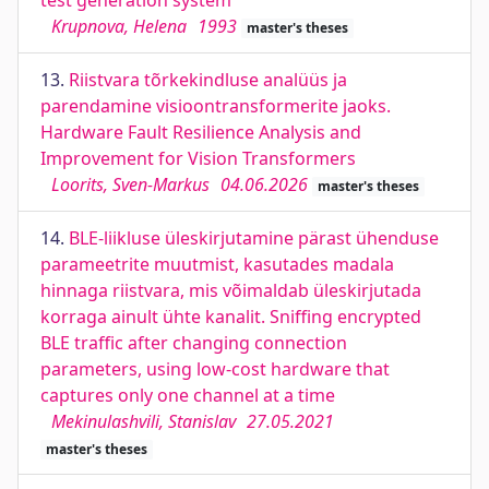
test generation system
Krupnova, Helena
1993
master's theses
13.
Riistvara tõrkekindluse analüüs ja
parendamine visioontransformerite jaoks.
Hardware Fault Resilience Analysis and
Improvement for Vision Transformers
Loorits, Sven-Markus
04.06.2026
master's theses
14.
BLE-liikluse üleskirjutamine pärast ühenduse
parameetrite muutmist, kasutades madala
hinnaga riistvara, mis võimaldab üleskirjutada
korraga ainult ühte kanalit. Sniffing encrypted
BLE traffic after changing connection
parameters, using low-cost hardware that
captures only one channel at a time
Mekinulashvili, Stanislav
27.05.2021
master's theses