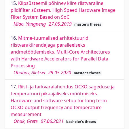
15.
Kiipsüsteemil põhinev kiire riistvaraline
pildifilter süsteem. High Speed Hardware Image
Filter System Based on SoC
Miao, Yangpeng
27.05.2019
master's theses
16.
Mitme-tuumalised arhitektuurid
riistvarakiirendajaga paralleelseks
andmetöötlemiseks. Multi-Core Architectures
with Hardware Accelerators for Parallel Data
Processing
Obuhov, Aleksei
29.05.2020
master's theses
17.
Riist- ja tarkvaralahendus OCXO sageduse ja
temperatuuri pikaajaliseks mõõtmiseks.
Hardware and software setup for long term
OCXO output frequency and temperature
measurement
Ohak, Grete
07.06.2021
bachelor's theses