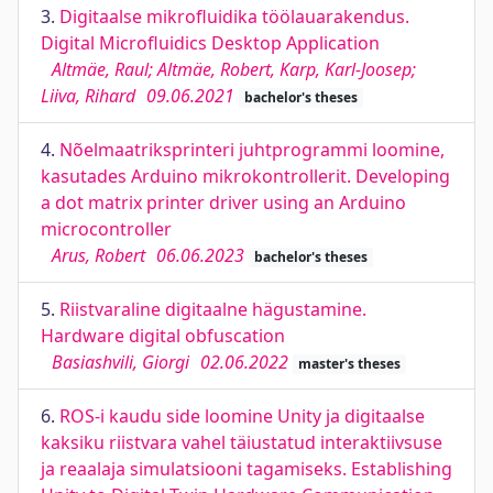
3.
Digitaalse mikrofluidika töölauarakendus.
Digital Microfluidics Desktop Application
Altmäe, Raul; Altmäe, Robert, Karp, Karl-Joosep;
Liiva, Rihard
09.06.2021
bachelor's theses
4.
Nõelmaatriksprinteri juhtprogrammi loomine,
kasutades Arduino mikrokontrollerit. Developing
a dot matrix printer driver using an Arduino
microcontroller
Arus, Robert
06.06.2023
bachelor's theses
5.
Riistvaraline digitaalne hägustamine.
Hardware digital obfuscation
Basiashvili, Giorgi
02.06.2022
master's theses
6.
ROS-i kaudu side loomine Unity ja digitaalse
kaksiku riistvara vahel täiustatud interaktiivsuse
ja reaalaja simulatsiooni tagamiseks. Establishing