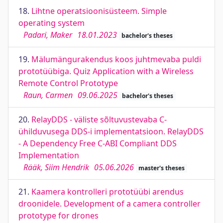
18.
Lihtne operatsioonisüsteem. Simple
operating system
Padari, Maker
18.01.2023
bachelor's theses
19.
Mälumängurakendus koos juhtmevaba puldi
prototüübiga. Quiz Application with a Wireless
Remote Control Prototype
Raun, Carmen
09.06.2025
bachelor's theses
20.
RelayDDS - väliste sõltuvustevaba C-
ühilduvusega DDS-i implementatsioon. RelayDDS
- A Dependency Free C-ABI Compliant DDS
Implementation
Rääk, Siim Hendrik
05.06.2026
master's theses
21.
Kaamera kontrolleri prototüübi arendus
droonidele. Development of a camera controller
prototype for drones