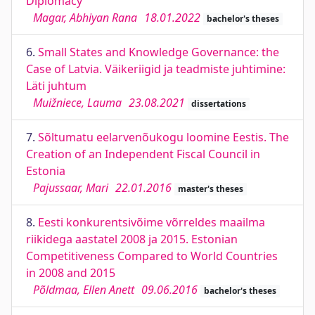
Diplomacy
Magar, Abhiyan Rana
18.01.2022
bachelor's theses
6.
Small States and Knowledge Governance: the
Case of Latvia. Väikeriigid ja teadmiste juhtimine:
Läti juhtum
Muižniece, Lauma
23.08.2021
dissertations
7.
Sõltumatu eelarvenõukogu loomine Eestis. The
Creation of an Independent Fiscal Council in
Estonia
Pajussaar, Mari
22.01.2016
master's theses
8.
Eesti konkurentsivõime võrreldes maailma
riikidega aastatel 2008 ja 2015. Estonian
Competitiveness Compared to World Countries
in 2008 and 2015
Põldmaa, Ellen Anett
09.06.2016
bachelor's theses