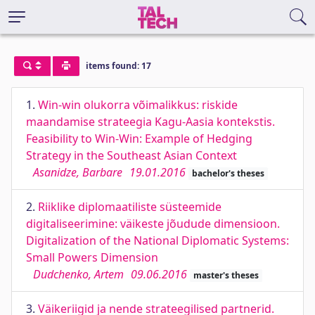
items found: 17
1.
Win-win olukorra võimalikkus: riskide
maandamise strateegia Kagu-Aasia kontekstis.
Feasibility to Win-Win: Example of Hedging
Strategy in the Southeast Asian Context
Asanidze, Barbare
19.01.2016
bachelor's theses
2.
Riiklike diplomaatiliste süsteemide
digitaliseerimine: väikeste jõudude dimensioon.
Digitalization of the National Diplomatic Systems:
Small Powers Dimension
Dudchenko, Artem
09.06.2016
master's theses
3.
Väikeriigid ja nende strateegilised partnerid.