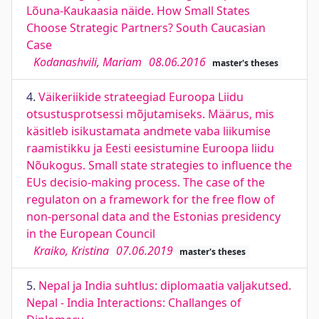
Lõuna-Kaukaasia näide. How Small States
Choose Strategic Partners? South Caucasian
Case
Kodanashvili, Mariam
08.06.2016
master's theses
4.
Väikeriikide strateegiad Euroopa Liidu
otsustusprotsessi mõjutamiseks. Määrus, mis
käsitleb isikustamata andmete vaba liikumise
raamistikku ja Eesti eesistumine Euroopa liidu
Nõukogus. Small state strategies to influence the
EUs decisio-making process. The case of the
regulaton on a framework for the free flow of
non-personal data and the Estonias presidency
in the European Council
Kraiko, Kristina
07.06.2019
master's theses
5.
Nepal ja India suhtlus: diplomaatia valjakutsed.
Nepal - India Interactions: Challanges of