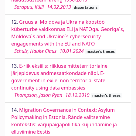
Sarapuu, Külli
14.02.2013
dissertations
12.
Gruusia, Moldova ja Ukraina koostöö
küberturbe valdkonnas ELi ja NATOga. Georiga`s,
Moldova`s and Ukraine`s cybersecurity
engagements with the EU and NATO
Schulz, Hauke Claus
10.01.2024
master's theses
13.
E-riik eksiilis: riikluse mitteterritorialne
järjepidevus andmesaatkondade näol. E-
government-in-exile: non-territorial state
continuity using data embassies
Thompson, Jason Ryan
18.12.2019
master's theses
14.
Migration Governance in Context: Asylum
Policymaking in Estonia. Rände valitsemine
kontekstis: varjupaigapoliitika kujundamine ja
elluviimine Eestis