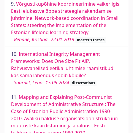
9.
Võrgustikupõhine koordineerimine väikeriigis:
Eesti elukestva õppe strateegia rakendamise
juhtimine. Network-based coordination in Small
States: steering the implementation of the
Estonian lifelong learning strategy
Rebane, Kristina
22.01.2019
master's theses
10.
International Integrity Management
Frameworks: Does One Size Fit All?.
Rahvusvahelised eetika juhtimise raamistikud:
kas sama lahendus sobib kõigile?
Saarniit, Leno
15.05.2024
dissertations
11.
Mapping and Explaining Post-Communist
Development of Administrative Structure : The
Case of Estonian Public Administration 1990-
2010. Avaliku halduse organisatsioonistruktuuri
muutuste kaardistamine ja analüüs : Eesti
haldussüsteemi areng 1990-2010