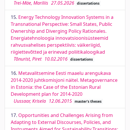
Trei-Mäe, Mariliis
27.05.2026
dissertations
15.
Energy Technology Innovation Systems in a
Transnational Perspective: Small States, Public
Ownership and Diverging Policy Rationales.
Energiatehnoloogia innovatsioonisüsteemid
rahvusvahelises perspektiivis: väikeriigid,
riigiettevõtted ja erinevad poliitikaloogikad
Tõnurist, Piret
10.02.2016
dissertations
16.
Metavalitsemine Eesti maaelu arengukava
2014-2020 juhtkomisjoni näitel. Metagovernance
in Estonia: the Case of the Estonian Rural
Development plan for 2014-2020
Uussaar, Krisela
12.06.2015
master's theses
17.
Opportunities and Challenges Arising from
Adapting to External Discourses, Policies, and
Instruments Aimed for Sustainability Transitions: