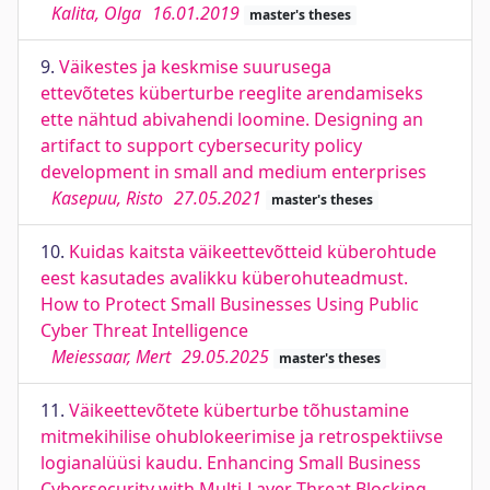
Kalita, Olga
16.01.2019
master's theses
9.
Väikestes ja keskmise suurusega
ettevõtetes küberturbe reeglite arendamiseks
ette nähtud abivahendi loomine. Designing an
artifact to support cybersecurity policy
development in small and medium enterprises
Kasepuu, Risto
27.05.2021
master's theses
10.
Kuidas kaitsta väikeettevõtteid küberohtude
eest kasutades avalikku küberohuteadmust.
How to Protect Small Businesses Using Public
Cyber Threat Intelligence
Meiessaar, Mert
29.05.2025
master's theses
11.
Väikeettevõtete küberturbe tõhustamine
mitmekihilise ohublokeerimise ja retrospektiivse
logianalüüsi kaudu. Enhancing Small Business
Cybersecurity with Multi-Layer Threat Blocking