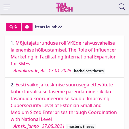
items found: 22
1.
Mõjutajaturunduse roll VKEde rahvusvahelise
laienemise hõlbustamisel. The Role of Influencer
Marketing in Facilitating International Expansion
for SMEs
Abdullazade, Ali
17.01.2025
bachelor's theses
2.
Eesti väike ja keskmise suurusega ettevõtete
küberturvalisuse taseme parendamine riikliku
tasandiga koordineerimise kaudu. Improving
Cubersecurity Level of Estonian Small and
Medium Sized Enterprises through Coordination
with National Level
Arnek, Janno
27.05.2021
master's theses