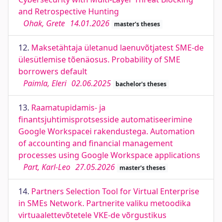
and Retrospective Hunting
Ohak, Grete
14.01.2026
master's theses
12.
Maksetähtaja ületanud laenuvõtjatest SME-de
ülesütlemise tõenäosus. Probability of SME
borrowers default
Paimla, Eleri
02.06.2025
bachelor's theses
13.
Raamatupidamis- ja
finantsjuhtimisprotsesside automatiseerimine
Google Workspacei rakendustega. Automation
of accounting and financial management
processes using Google Workspace applications
Part, Karl-Leo
27.05.2026
master's theses
14.
Partners Selection Tool for Virtual Enterprise
in SMEs Network. Partnerite valiku metoodika
virtuaalettevõtetele VKE-de võrgustikus