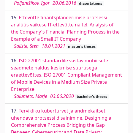
Poljantšikov, Igor
20.06.2016
dissertations
15.
Ettevõtte finantsplaneerimise protsessi
analüüs väikese IT-ettevõtte näitel. Analysis of
the Company's Financial Planning Process in the
Example of a Small IT Company
Saliste, Sten
18.01.2021
master's theses
16.
ISO 27001 standardile vastav mobiilsete
seadmete haldus keskmise suurusega
eraettevõttes. ISO 27001 Compliant Management
of Mobile Devices in a Medium Size Private
Enterprise
Salumets, Marje
03.06.2020
bachelor's theses
17.
Tervikliku küberturvet ja andmekaitset
ühendava protsessi disainimine. Designing a
Comprehensive Process Bridging the Gap
Between Cybersecurity and Data Privacy