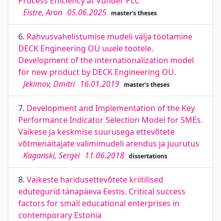
Process Efficiency at Vunder PLC
Eistre, Aron
05.06.2025
master's theses
6.
Rahvusvahelistumise mudeli välja töötamine
DECK Engineering OÜ uuele tootele.
Development of the internationalization model
for new product by DECK Engineering OÜ.
Jekimov, Dmitri
16.01.2019
master's theses
7.
Development and Implementation of the Key
Performance Indicator Selection Model for SMEs.
Väikese ja keskmise suurusega ettevõtete
võtmenäitajate valimimudeli arendus ja juurutus
Kaganski, Sergei
11.06.2018
dissertations
8.
Väikeste haridusettevõtete kriitilised
edutegurid tänapäeva Eestis. Critical success
factors for small educational enterprises in
contemporary Estonia