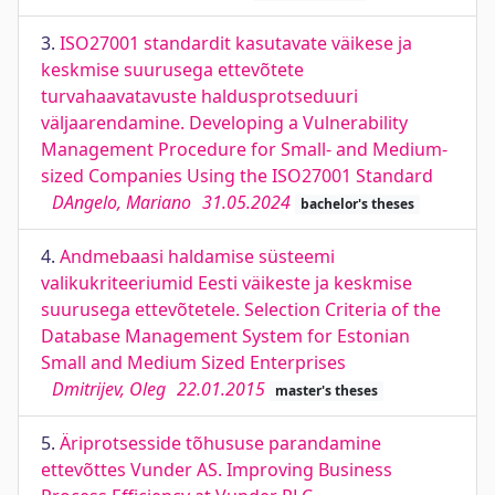
3.
ISO27001 standardit kasutavate väikese ja
keskmise suurusega ettevõtete
turvahaavatavuste haldusprotseduuri
väljaarendamine. Developing a Vulnerability
Management Procedure for Small- and Medium-
sized Companies Using the ISO27001 Standard
DAngelo, Mariano
31.05.2024
bachelor's theses
4.
Andmebaasi haldamise süsteemi
valikukriteeriumid Eesti väikeste ja keskmise
suurusega ettevõtetele. Selection Criteria of the
Database Management System for Estonian
Small and Medium Sized Enterprises
Dmitrijev, Oleg
22.01.2015
master's theses
5.
Äriprotsesside tõhususe parandamine
ettevõttes Vunder AS. Improving Business