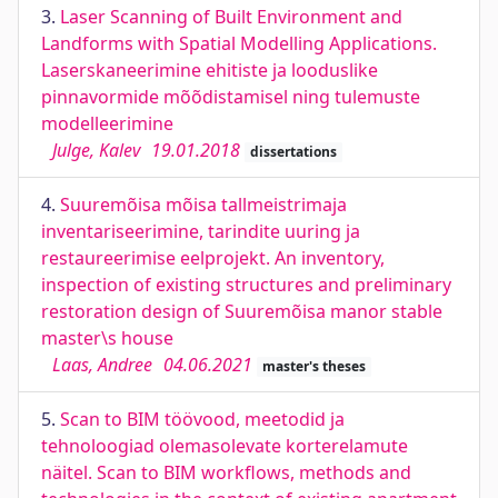
3.
Laser Scanning of Built Environment and
Landforms with Spatial Modelling Applications.
Laserskaneerimine ehitiste ja looduslike
pinnavormide mõõdistamisel ning tulemuste
modelleerimine
Julge, Kalev
19.01.2018
dissertations
4.
Suuremõisa mõisa tallmeistrimaja
inventariseerimine, tarindite uuring ja
restaureerimise eelprojekt. An inventory,
inspection of existing structures and preliminary
restoration design of Suuremõisa manor stable
master\s house
Laas, Andree
04.06.2021
master's theses
5.
Scan to BIM töövood, meetodid ja
tehnoloogiad olemasolevate korterelamute
näitel. Scan to BIM workflows, methods and