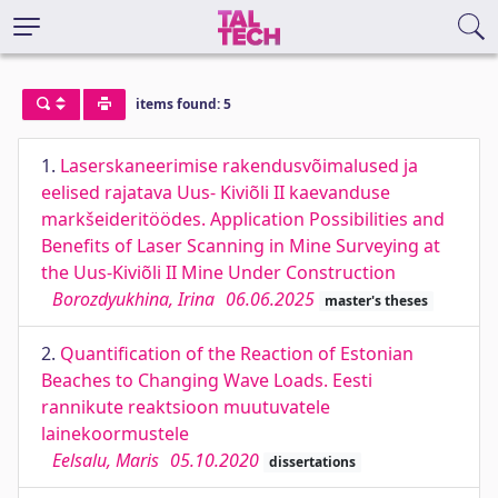
items found: 5
1.
Laserskaneerimise rakendusvõimalused ja
eelised rajatava Uus- Kiviõli II kaevanduse
markšeideritöödes. Application Possibilities and
Benefits of Laser Scanning in Mine Surveying at
the Uus-Kiviõli II Mine Under Construction
Borozdyukhina, Irina
06.06.2025
master's theses
2.
Quantification of the Reaction of Estonian
Beaches to Changing Wave Loads. Eesti
rannikute reaktsioon muutuvatele
lainekoormustele
Eelsalu, Maris
05.10.2020
dissertations