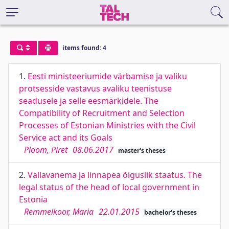
items found: 4
1.
Eesti ministeeriumide värbamise ja valiku
protsesside vastavus avaliku teenistuse
seadusele ja selle eesmärkidele. The
Compatibility of Recruitment and Selection
Processes of Estonian Ministries with the Civil
Service act and its Goals
Ploom, Piret
08.06.2017
master's theses
2.
Vallavanema ja linnapea õiguslik staatus. The
legal status of the head of local government in
Estonia
Remmelkoor, Maria
22.01.2015
bachelor's theses