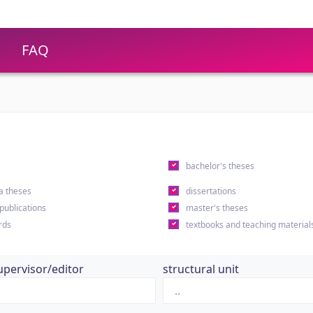
FAQ
s
bachelor's theses
a theses
dissertations
 publications
master's theses
rds
textbooks and teaching material
upervisor/editor
structural unit