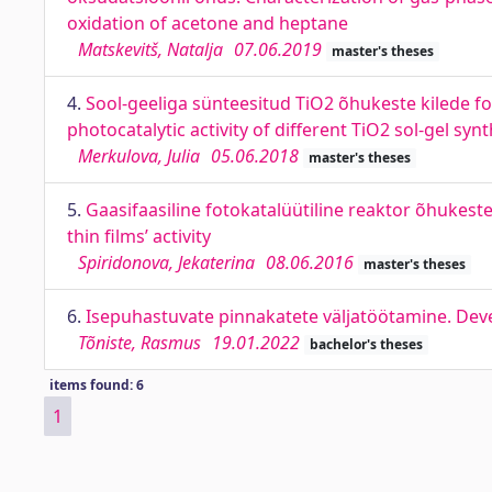
oxidation of acetone and heptane
Matskevitš, Natalja
07.06.2019
master's theses
4.
Sool-geeliga sünteesitud TiO2 õhukeste kilede fo
photocatalytic activity of different TiO2 sol-gel sy
Merkulova, Julia
05.06.2018
master's theses
5.
Gaasifaasiline fotokatalüütiline reaktor õhukeste
thin films’ activity
Spiridonova, Jekaterina
08.06.2016
master's theses
6.
Isepuhastuvate pinnakatete väljatöötamine. Deve
Tõniste, Rasmus
19.01.2022
bachelor's theses
items found: 6
1