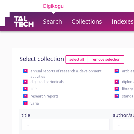
Digikogu
Search
Collections
Indexes
Select collection
select all
remove selection
annual reports of research & development
article
activities
digitized periodicals
diplom
IOP
library
research reports
standa
varia
title
author/s