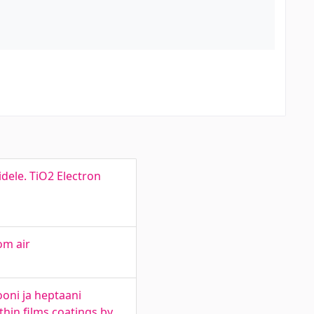
dele. TiO2 Electron
om air
ooni ja heptaani
thin films coatings by