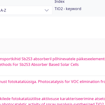
Index
TiO2 - keyword
nsportkihid Sb2S3 absorberil põhinevatele päikeseelementi
ethods For Sb2S3 Absorber Based Solar Cells
st fotokatalüüsiga. Photocatalysis for VOC elimination fr
lede fotokatalüütilise aktiivsuse karakteriseerimine atset
photocatalytic activity of spray pyrolysis-synthesized TiO2 