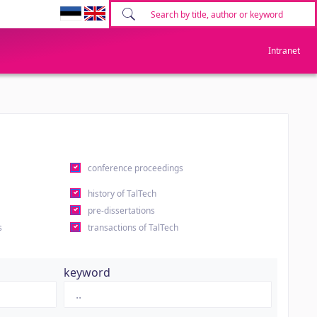
Intranet
conference proceedings
history of TalTech
pre-dissertations
s
transactions of TalTech
keyword