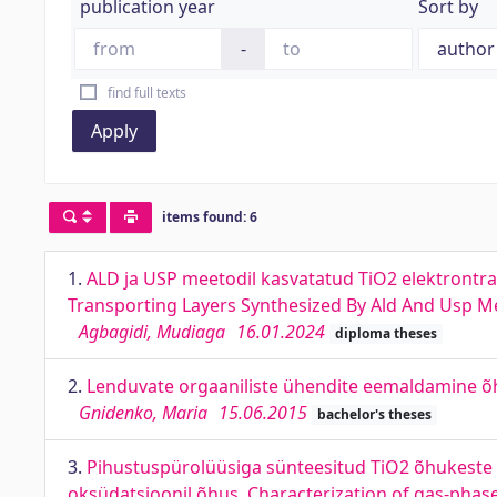
publication year
Sort by
-
find full texts
Apply
items found: 6
1.
ALD ja USP meetodil kasvatatud TiO2 elektrontra
Transporting Layers Synthesized By Ald And Usp M
Agbagidi, Mudiaga
16.01.2024
diploma theses
2.
Lenduvate orgaaniliste ühendite eemaldamine õhu
Gnidenko, Maria
15.06.2015
bachelor's theses
3.
Pihustuspürolüüsiga sünteesitud TiO2 õhukeste ki
oksüdatsioonil õhus. Characterization of gas-phase 