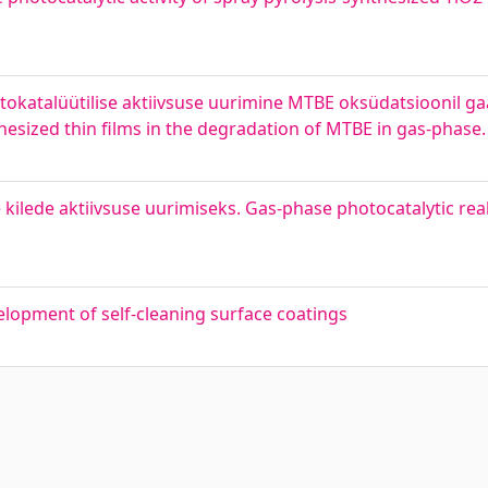
tokatalüütilise aktiivsuse uurimine MTBE oksüdatsioonil gaa
nthesized thin films in the degradation of MTBE in gas-phase.
 kilede aktiivsuse uurimiseks. Gas-phase photocatalytic rea
lopment of self-cleaning surface coatings