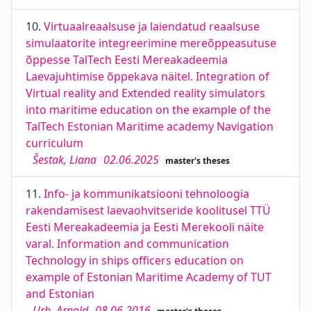
10.
Virtuaalreaalsuse ja laiendatud reaalsuse
simulaatorite integreerimine mereõppeasutuse
õppesse TalTech Eesti Mereakadeemia
Laevajuhtimise õppekava näitel. Integration of
Virtual reality and Extended reality simulators
into maritime education on the example of the
TalTech Estonian Maritime academy Navigation
curriculum
Šestak, Liana
02.06.2025
master's theses
11.
Info- ja kommunikatsiooni tehnoloogia
rakendamisest laevaohvitseride koolitusel TTÜ
Eesti Mereakadeemia ja Eesti Merekooli näite
varal. Information and communication
Technology in ships officers education on
example of Estonian Maritime Academy of TUT
and Estonian
Urb, Arnold
08.06.2016