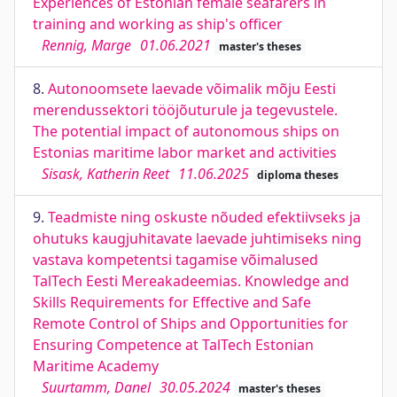
Experiences of Estonian female seafarers in
training and working as ship's officer
Rennig, Marge
01.06.2021
master's theses
8.
Autonoomsete laevade võimalik mõju Eesti
merendussektori tööjõuturule ja tegevustele.
The potential impact of autonomous ships on
Estonias maritime labor market and activities
Sisask, Katherin Reet
11.06.2025
diploma theses
9.
Teadmiste ning oskuste nõuded efektiivseks ja
ohutuks kaugjuhitavate laevade juhtimiseks ning
vastava kompetentsi tagamise võimalused
TalTech Eesti Mereakadeemias. Knowledge and
Skills Requirements for Effective and Safe
Remote Control of Ships and Opportunities for
Ensuring Competence at TalTech Estonian
Maritime Academy
Suurtamm, Danel
30.05.2024
master's theses