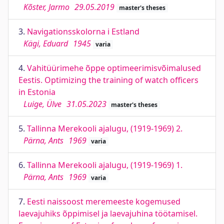
Kõster, Jarmo
29.05.2019
master's theses
3.
Navigationsskolorna i Estland
Kägi, Eduard
1945
varia
4.
Vahitüürimehe õppe optimeerimisvõimalused
Eestis. Optimizing the training of watch officers
in Estonia
Luige, Ülve
31.05.2023
master's theses
5.
Tallinna Merekooli ajalugu, (1919-1969) 2.
Pärna, Ants
1969
varia
6.
Tallinna Merekooli ajalugu, (1919-1969) 1.
Pärna, Ants
1969
varia
7.
Eesti naissoost meremeeste kogemused
laevajuhiks õppimisel ja laevajuhina töötamisel.