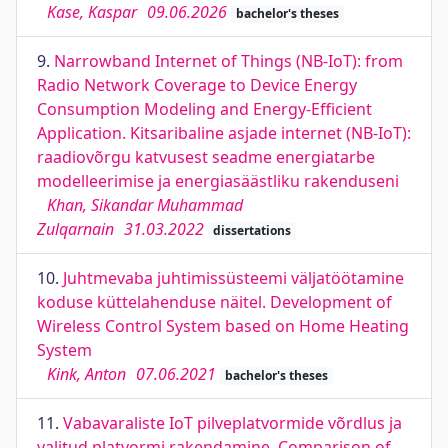
Kase, Kaspar
09.06.2026
bachelor's theses
9.
Narrowband Internet of Things (NB-IoT): from
Radio Network Coverage to Device Energy
Consumption Modeling and Energy-Eﬃcient
Application. Kitsaribaline asjade internet (NB-IoT):
raadiovõrgu katvusest seadme energiatarbe
modelleerimise ja energiasäästliku rakenduseni
Khan, Sikandar Muhammad
Zulqarnain
31.03.2022
dissertations
10.
Juhtmevaba juhtimissüsteemi väljatöötamine
koduse küttelahenduse näitel. Development of
Wireless Control System based on Home Heating
System
Kink, Anton
07.06.2021
bachelor's theses
11.
Vabavaraliste IoT pilveplatvormide võrdlus ja
valitud platvormi rakendamine. Comparison of