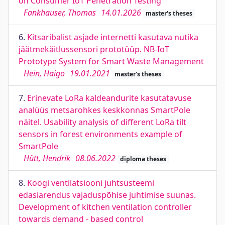
on Consumer IoT Penetration Testing
Fankhauser, Thomas
14.01.2026
master's theses
6.
Kitsaribalist asjade internetti kasutava nutika
jäätmekäitlussensori prototüüp. NB-IoT
Prototype System for Smart Waste Management
Hein, Haigo
19.01.2021
master's theses
7.
Erinevate LoRa kaldeandurite kasutatavuse
analüüs metsarohkes keskkonnas SmartPole
näitel. Usability analysis of different LoRa tilt
sensors in forest environments example of
SmartPole
Hütt, Hendrik
08.06.2022
diploma theses
8.
Köögi ventilatsiooni juhtsüsteemi
edasiarendus vajaduspõhise juhtimise suunas.
Development of kitchen ventilation controller
towards demand - based control