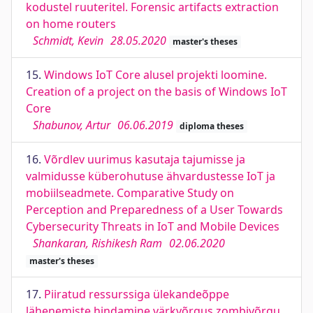
kodustel ruuteritel. Forensic artifacts extraction
on home routers
Schmidt, Kevin
28.05.2020
master's theses
15.
Windows IoT Core alusel projekti loomine.
Creation of a project on the basis of Windows IoT
Core
Shabunov, Artur
06.06.2019
diploma theses
16.
Võrdlev uurimus kasutaja tajumisse ja
valmidusse küberohutuse ähvardustesse IoT ja
mobiilseadmete. Comparative Study on
Perception and Preparedness of a User Towards
Cybersecurity Threats in IoT and Mobile Devices
Shankaran, Rishikesh Ram
02.06.2020
master's theses
17.
Piiratud ressurssiga ülekandeõppe
lähenemiste hindamine värkvõrgus zombivõrgu