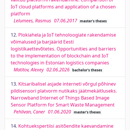
IoT cloud platforms and application of a chosen
platform
Lelumees, Rasmus
07.06.2017
master's theses
12.
Plokiahela ja IoT tehnoloogiate rakendamise
võimalused ja barjäärid Eesti
logistikaettevõtetes. Opportunities and barriers
to the implementation of blockchain and IoT
technologies in Estonian logistics companies
Matitov, Alexey
02.06.2026
bachelor's theses
13.
Kitsaribalisel asjade interneti võrgul põhinev
pildisensori platvorm nutikaks jäätmekäitluseks.
Narrowband Internet of Things Based Image
Sensor Platform for Smart Waste Management
Pehlivan, Caner
01.06.2020
master's theses
14.
Kohtuekspertiisi asitõendite kaevandamine