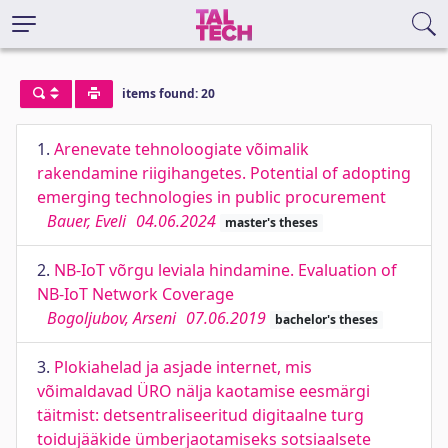
items found: 20
1.
Arenevate tehnoloogiate võimalik
rakendamine riigihangetes. Potential of adopting
emerging technologies in public procurement
Bauer, Eveli
04.06.2024
master's theses
2.
NB-IoT võrgu leviala hindamine. Evaluation of
NB-IoT Network Coverage
Bogoljubov, Arseni
07.06.2019
bachelor's theses
3.
Plokiahelad ja asjade internet, mis
võimaldavad ÜRO nälja kaotamise eesmärgi
täitmist: detsentraliseeritud digitaalne turg
toidujääkide ümberjaotamiseks sotsiaalsete