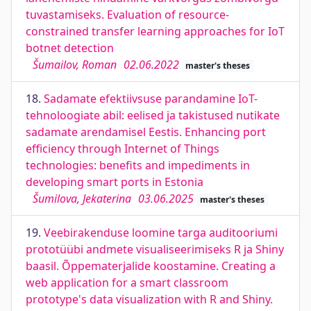
tuvastamiseks. Evaluation of resource-
constrained transfer learning approaches for IoT
botnet detection
Šumailov, Roman
02.06.2022
master's theses
18.
Sadamate efektiivsuse parandamine IoT-
tehnoloogiate abil: eelised ja takistused nutikate
sadamate arendamisel Eestis. Enhancing port
efficiency through Internet of Things
technologies: benefits and impediments in
developing smart ports in Estonia
Šumilova, Jekaterina
03.06.2025
master's theses
19.
Veebirakenduse loomine targa auditooriumi
prototüübi andmete visualiseerimiseks R ja Shiny
baasil. Õppematerjalide koostamine. Creating a
web application for a smart classroom
prototype's data visualization with R and Shiny.