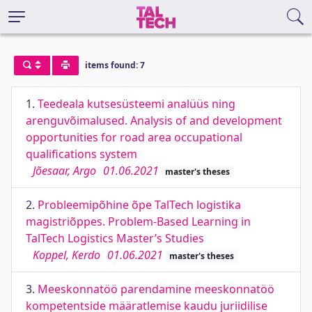
items found: 7
1.
Teedeala kutsesüsteemi analüüs ning
arenguvõimalused. Analysis of and development
opportunities for road area occupational
qualifications system
Jõesaar, Argo
01.06.2021
master's theses
2.
Probleemipõhine õpe TalTech logistika
magistriõppes. Problem-Based Learning in
TalTech Logistics Master’s Studies
Koppel, Kerdo
01.06.2021
master's theses
3.
Meeskonnatöö parendamine meeskonnatöö
kompetentside määratlemise kaudu juriidilise