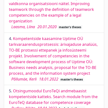
valdkonna organisatsiooni näitel. Improving
teamwork through the definition of teamwork
competencies on the example of a legal
organization
Laasma, Liina
20.01.2020
master's theses
4.
Kompetentside kaasamine Uptime OÜ
tarkvaraarendusprotsessis: ärivajaduse analüüs,
TO-BE protsessi ettepanek ja infosüsteemi
projekt. Involvement of competencies in the
software development process of Uptime OÜ:
Business needs analysis, proposal for the TO-BE
process, and the information system project
Põllumäe, Kerli
18.01.2022
master's theses
5.
Otsingumoodul EuroTeQi andmebaasist
kompetentside katteks. Search module from the
EuroTeQ database for competence coverage