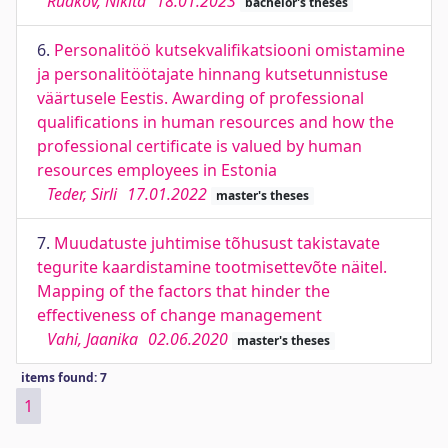
Rudkov, Nikita
18.01.2023
bachelor's theses
6.
Personalitöö kutsekvalifikatsiooni omistamine
ja personalitöötajate hinnang kutsetunnistuse
väärtusele Eestis. Awarding of professional
qualifications in human resources and how the
professional certificate is valued by human
resources employees in Estonia
Teder, Sirli
17.01.2022
master's theses
7.
Muudatuste juhtimise tõhusust takistavate
tegurite kaardistamine tootmisettevõte näitel.
Mapping of the factors that hinder the
effectiveness of change management
Vahi, Jaanika
02.06.2020
master's theses
items found: 7
1