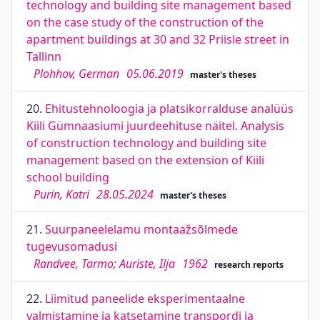
technology and building site management based
on the case study of the construction of the
apartment buildings at 30 and 32 Priisle street in
Tallinn
Plohhov, German
05.06.2019
master's theses
20.
Ehitustehnoloogia ja platsikorralduse analüüs
Kiili Gümnaasiumi juurdeehituse näitel. Analysis
of construction technology and building site
management based on the extension of Kiili
school building
Purin, Katri
28.05.2024
master's theses
21.
Suurpaneelelamu montaažsõlmede
tugevusomadusi
Randvee, Tarmo; Auriste, Ilja
1962
research reports
22.
Liimitud paneelide eksperimentaalne
valmistamine ja katsetamine transpordi ja