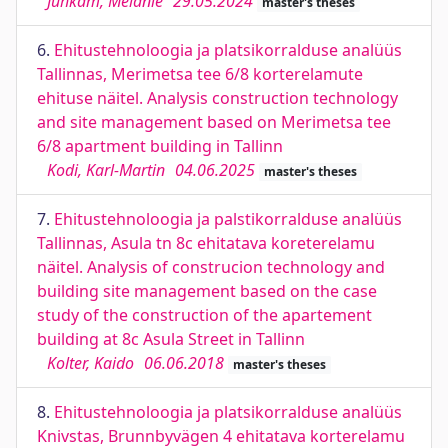
Juhkam, Melanie
29.05.2024
master's theses
6.
Ehitustehnoloogia ja platsikorralduse analüüs
Tallinnas, Merimetsa tee 6/8 korterelamute
ehituse näitel. Analysis construction technology
and site management based on Merimetsa tee
6/8 apartment building in Tallinn
Kodi, Karl-Martin
04.06.2025
master's theses
7.
Ehitustehnoloogia ja palstikorralduse analüüs
Tallinnas, Asula tn 8c ehitatava koreterelamu
näitel. Analysis of construcion technology and
building site management based on the case
study of the construction of the apartement
building at 8c Asula Street in Tallinn
Kolter, Kaido
06.06.2018
master's theses
8.
Ehitustehnoloogia ja platsikorralduse analüüs
Knivstas, Brunnbyvägen 4 ehitatava korterelamu