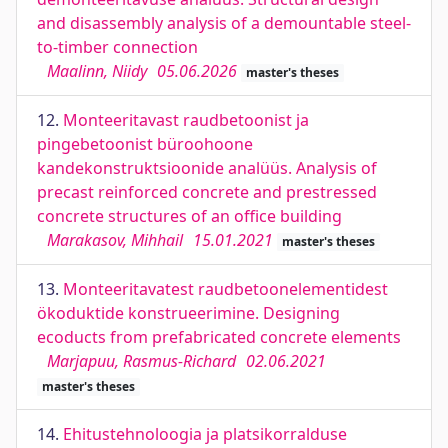
and disassembly analysis of a demountable steel-
to-timber connection
Maalinn, Niidy
05.06.2026
master's theses
12.
Monteeritavast raudbetoonist ja
pingebetoonist büroohoone
kandekonstruktsioonide analüüs. Analysis of
precast reinforced concrete and prestressed
concrete structures of an office building
Marakasov, Mihhail
15.01.2021
master's theses
13.
Monteeritavatest raudbetoonelementidest
ökoduktide konstrueerimine. Designing
ecoducts from prefabricated concrete elements
Marjapuu, Rasmus-Richard
02.06.2021
master's theses
14.
Ehitustehnoloogia ja platsikorralduse