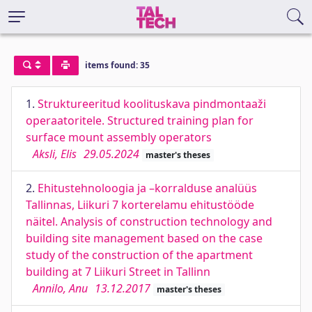
items found: 35
1.
Struktureeritud koolituskava pindmontaaži
operaatoritele. Structured training plan for
surface mount assembly operators
Aksli, Elis
29.05.2024
master's theses
2.
Ehitustehnoloogia ja –korralduse analüüs
Tallinnas, Liikuri 7 korterelamu ehitustööde
näitel. Analysis of construction technology and
building site management based on the case
study of the construction of the apartment
building at 7 Liikuri Street in Tallinn
Annilo, Anu
13.12.2017
master's theses