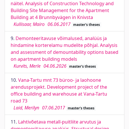
näitel. Analysis of Construction Technology and
Building Site Management for the Apartment
Building at 4 Brunnbyvägen in Knivsta
Kullisaar, Mairo
06.06.2017
master's theses
9.
Demonteeritavuse võimalused, analüüs ja
hindamine korterelamu mudelite põhjal. Analysis
and assessment of demountability options based
on apartment building models
Kurvits, Merle
04.06.2026
master's theses
10.
Vana-Tartu mnt 73 büroo- ja laohoone
arendusprojekt. Development project of the
office building and warehouse at Vana-Tartu
road 73
Laid, Merilyn
07.06.2017
master's theses
11.
Lahtivõetava metall-puitliite arvutus ja
demonteeritavuse analüüs. Structural design