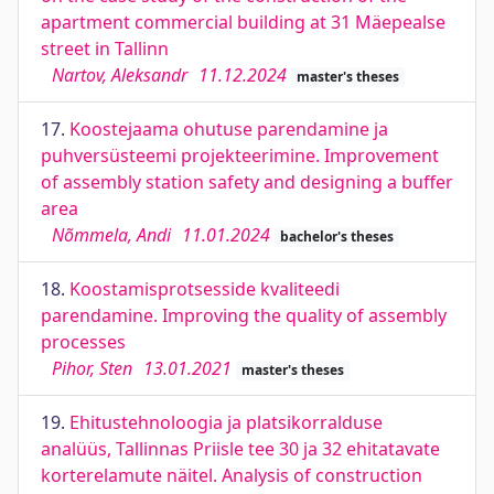
apartment commercial building at 31 Mäepealse
street in Tallinn
Nartov, Aleksandr
11.12.2024
master's theses
17.
Koostejaama ohutuse parendamine ja
puhversüsteemi projekteerimine. Improvement
of assembly station safety and designing a buffer
area
Nõmmela, Andi
11.01.2024
bachelor's theses
18.
Koostamisprotsesside kvaliteedi
parendamine. Improving the quality of assembly
processes
Pihor, Sten
13.01.2021
master's theses
19.
Ehitustehnoloogia ja platsikorralduse
analüüs, Tallinnas Priisle tee 30 ja 32 ehitatavate
korterelamute näitel. Analysis of construction