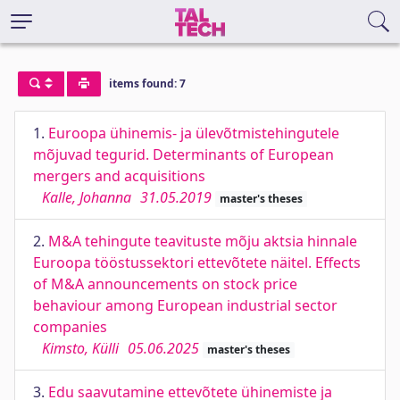
items found: 7
1.
Euroopa ühinemis- ja ülevõtmistehingutele
mõjuvad tegurid. Determinants of European
mergers and acquisitions
Kalle, Johanna
31.05.2019
master's theses
2.
M&A tehingute teavituste mõju aktsia hinnale
Euroopa tööstussektori ettevõtete näitel. Effects
of M&A announcements on stock price
behaviour among European industrial sector
companies
Kimsto, Külli
05.06.2025
master's theses
3.
Edu saavutamine ettevõtete ühinemiste ja