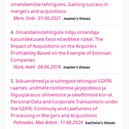
omandamiste tehingutes. Gaining success in
mergers and acquisitions
Mere, Imbi
01.06.2021
master's theses
4.
Omandamistehingute mõju omandaja
kasumlikkusele Eesti ettevõtete näitel. The
Impact of Acquisitions on the Acquirers
Profitability Based on the Example of Estonian
Companies
Nurk, Aveli
04.06.2018
master's theses
5.
Isikuandmed ja äriühingute tehingud GDPRi
raames: andmete töötlemise järjepidevus ja
õiguspärasus ühinemiste ja ülevõtmiste korral.
Personal Data and Corporate Transactions under
the GDPR: Continuity and Lawfulness of
Processing in Mergers and Acquisitions
Peltovako, Max Anton
11.06.2026
bachelor's theses