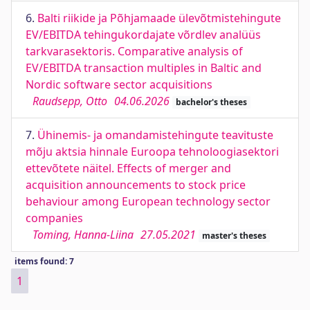
6.
Balti riikide ja Põhjamaade ülevõtmistehingute
EV/EBITDA tehingukordajate võrdlev analüüs
tarkvarasektoris. Comparative analysis of
EV/EBITDA transaction multiples in Baltic and
Nordic software sector acquisitions
Raudsepp, Otto
04.06.2026
bachelor's theses
7.
Ühinemis- ja omandamistehingute teavituste
mõju aktsia hinnale Euroopa tehnoloogiasektori
ettevõtete näitel. Effects of merger and
acquisition announcements to stock price
behaviour among European technology sector
companies
Toming, Hanna-Liina
27.05.2021
master's theses
items found: 7
1