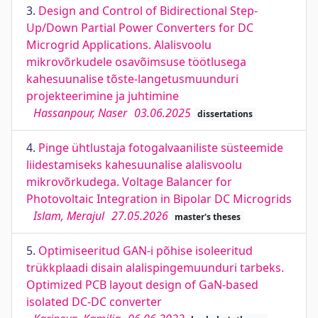
3.
Design and Control of Bidirectional Step-
Up/Down Partial Power Converters for DC
Microgrid Applications. Alalisvoolu
mikrovõrkudele osavõimsuse töötlusega
kahesuunalise tõste-langetusmuunduri
projekteerimine ja juhtimine
Hassanpour, Naser
03.06.2025
dissertations
4.
Pinge ühtlustaja fotogalvaaniliste süsteemide
liidestamiseks kahesuunalise alalisvoolu
mikrovõrkudega. Voltage Balancer for
Photovoltaic Integration in Bipolar DC Microgrids
Islam, Merajul
27.05.2026
master's theses
5.
Optimiseeritud GAN-i põhise isoleeritud
trükkplaadi disain alalispingemuunduri tarbeks.
Optimized PCB layout design of GaN-based
isolated DC-DC converter