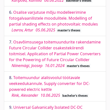
Karipova, Kamilia
06.06.2022
bachelor's theses
6.
Osalise varjutuse mõju modelleerimine
fotogalvaanilistele moodulitele. Modelling of
partial shading effects on photovoltaic modules
Lavrov, Artur
05.06.2025
master's theses
7.
Osavõimsusega toitemuundurite rakendamine
Future Circular Collider osakestekiirendi
toitmisel. Application of Partial Power Converters
for the Powering of Future Circular Collider
Niinemägi, Joosep
16.01.2024
master's theses
8.
Toitemuundur alalisvoolul töötavale
veekeedukannule. Supply converter for DC-
powered electric kettle
Rink, Alexander
10.06.2025
bachelor's theses
9.
Universal Galvanically Isolated DC-DC