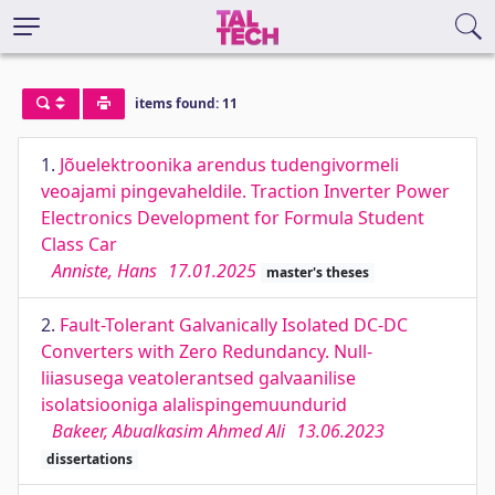
items found: 11
1.
Jõuelektroonika arendus tudengivormeli
veoajami pingevaheldile. Traction Inverter Power
Electronics Development for Formula Student
Class Car
Anniste, Hans
17.01.2025
master's theses
2.
Fault-Tolerant Galvanically Isolated DC‑DC
Converters with Zero Redundancy. Null-
liiasusega veatolerantsed galvaanilise
isolatsiooniga alalispingemuundurid
Bakeer, Abualkasim Ahmed Ali
13.06.2023
dissertations