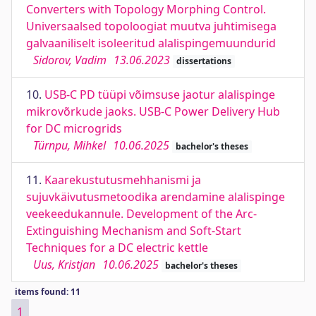
Converters with Topology Morphing Control.
Universaalsed topoloogiat muutva juhtimisega
galvaaniliselt isoleeritud alalispingemuundurid
Sidorov, Vadim
13.06.2023
dissertations
10.
USB-C PD tüüpi võimsuse jaotur alalispinge
mikrovõrkude jaoks. USB-C Power Delivery Hub
for DC microgrids
Türnpu, Mihkel
10.06.2025
bachelor's theses
11.
Kaarekustutusmehhanismi ja
sujuvkäivutusmetoodika arendamine alalispinge
veekeedukannule. Development of the Arc-
Extinguishing Mechanism and Soft-Start
Techniques for a DC electric kettle
Uus, Kristjan
10.06.2025
bachelor's theses
items found: 11
1