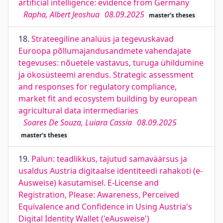
artificial intelligence: evidence from Germany
Rapha, Albert Jeoshua
08.09.2025
master's theses
18.
Strateegiline analüüs ja tegevuskavad
Euroopa põllumajandusandmete vahendajate
tegevuses: nõuetele vastavus, turuga ühildumine
ja ökosüsteemi arendus. Strategic assessment
and responses for regulatory compliance,
market fit and ecosystem building by european
agricultural data intermediaries
Soares De Souza, Luiara Cassia
08.09.2025
master's theses
19.
Palun: teadlikkus, tajutud samaväärsus ja
usaldus Austria digitaalse identiteedi rahakoti (e-
Ausweise) kasutamisel. E-License and
Registration, Please: Awareness, Perceived
Equivalence and Confidence in Using Austria's
Digital Identity Wallet ('eAusweise')