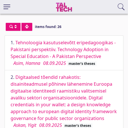
items found: 26
1.
Tehnoloogia kasutuselevõtt eripedagoogikas -
Pakistani perspektiiv. Technology Adoption in
Special Education - A Pakistan Perspective
Asim, Hamna
08.09.2025
master's theses
2.
Digitaalsed tõendid rahakotis:
disainiteadmusel põhinev lähenemine Euroopa
digitaalse identiteedi raamistiku valitsemisel
avaliku sektori organisatsioonidele. Digital
credentials in your wallet: a design knowledge
approach to european digital identity framework
governance for public sector organizations
Askan, Yigit
08.09.2025
master's theses