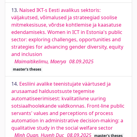
13.
Naised IKT-s Eesti avalikus sektoris:
väljakutsed, võimalused ja strateegiad soolise
mitmekesisuse, võrdse kohtlemise ja kaasatuse
edendamiseks. Women in ICT in Estonia's public
sector: exploring challenges, opportunities and
strategies for advancing gender diversity, equity
and inclusion
Maimaitikelimu, Maerya
08.09.2025
master's theses
14.
Eesliini avalike teenistujate väärtused ja
arusaamad haldusotsuste tegemise
automatiseerimisest: kvalitatiivne uuring
sotsiaalhoolekande valdkonnas. Front-line public
servants' values and perceptions of process
automation in administrative decision-making: a
qualitative study in the social welfare sector
Minh Quan, Huynh Duc
08.09.2025
master's theses