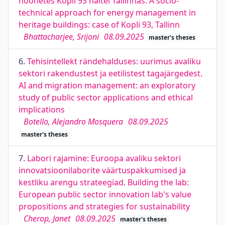
hoonetes Kopli 93 näitel Tallinnas. A socio-
technical approach for energy management in
heritage buildings: case of Kopli 93, Tallinn
Bhattacharjee, Srijoni
08.09.2025
master's theses
6.
Tehisintellekt rändehalduses: uurimus avaliku
sektori rakendustest ja eetilistest tagajärgedest.
AI and migration management: an exploratory
study of public sector applications and ethical
implications
Botello, Alejandro Mosquera
08.09.2025
master's theses
7.
Labori rajamine: Euroopa avaliku sektori
innovatsioonilaborite väärtuspakkumised ja
kestliku arengu strateegiad. Building the lab:
European public sector innovation lab's value
propositions and strategies for sustainability
Cherop, Janet
08.09.2025
master's theses