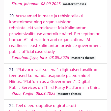
Strum, Johanna
08.09.2025
master's theses
20.
Arusaamad inimese ja tehisintellekti
koostoimest ning organisatsiooni
tehisintellektivalmidusest Ida-Kalimantani
provintsivalitsuse ametnike näitel. Perception on
human-AI interaction and organizational AI
readiness: east kalimantan province government
public official case study
Sumahamijaya, Inra
08.09.2025
master's theses
21.
"Platvorm valitsusena": digitaalsed avalikud
teenused kolmanda osapoole platvormidel
Hiinas. “Platform as a Government”: Digital
Public Services on Third-Party Platforms in China
Zhou, Yunfei
08.09.2025
master's theses
22.
Teel üleeuroopalise digirahakoti