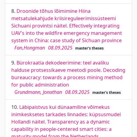
8.
Droonide tõhus lõimimine Hiina
metsatulekahjude kriisireguleerimissüsteemi
Sichuani provintsi näitel. Effectively integrating
UAV's into the wildfire emergency management
system in China: case study of Sichuan province
Fan,Hongman
08.09.2025
master's theses
9.
Bürokraatia dekodeerimine: teel avaliku
halduse protsessikaeve meetodi poole. Decoding
bureaucracy: towards a process mining method
for public administration
Grundmann, Jonathan
08.09.2025
master's theses
10.
Läbipaistvus kui dünaamiline võimekus
inimkesksetes tarkades linnades: küpsusmudel
Hollandi näitel. Transparency as a dynamic
capability in people-centered smart cities: a
maturity model from the Netherlands