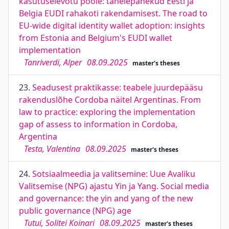
kasutuselevõtu poole: tähelepanekud Eesti ja
Belgia EUDI rahakoti rakendamisest. The road to
EU-wide digital identity wallet adoption: insights
from Estonia and Belgium's EUDI wallet
implementation
Tanriverdi, Alper
08.09.2025
master's theses
23.
Seadusest praktikasse: teabele juurdepääsu
rakenduslõhe Cordoba näitel Argentinas. From
law to practice: exploring the implementation
gap of assess to information in Cordoba,
Argentina
Testa, Valentina
08.09.2025
master's theses
24.
Sotsiaalmeedia ja valitsemine: Uue Avaliku
Valitsemise (NPG) ajastu Yin ja Yang. Social media
and governance: the yin and yang of the new
public governance (NPG) age
Tutui, Solitei Koinari
08.09.2025
master's theses