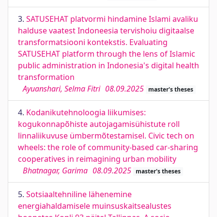
3.
SATUSEHAT platvormi hindamine Islami avaliku
halduse vaatest Indoneesia tervishoiu digitaalse
transformatsiooni kontekstis. Evaluating
SATUSEHAT platform through the lens of Islamic
public administration in Indonesia's digital health
transformation
Ayuanshari, Selma Fitri
08.09.2025
master's theses
4.
Kodanikutehnoloogia liikumises:
kogukonnapõhiste autojagamisühistute roll
linnaliikuvuse ümbermõtestamisel. Civic tech on
wheels: the role of community-based car-sharing
cooperatives in reimagining urban mobility
Bhatnagar, Garima
08.09.2025
master's theses
5.
Sotsiaaltehniline lähenemine
energiahaldamisele muinsuskaitsealustes