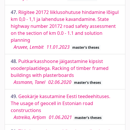
47.
Riigitee 20172 liiklusohutuse hindamine lõigul
km 0,0 - 1,1 ja lahenduse kavandamine. State
highway number 20172 road safety assessment
on the section of km 0.0 - 1.1 and solution
planning
Aruvee, Lembit
11.01.2023
master's theses
48.
Puitkarkasshoone jäigastamine kipsist
vooderplaatidega. Racking of timber framed
buildings with plasterboards
Assmann, Tanel
02.06.2020
master's theses
49.
Geokärje kasutamine Eesti teedeehituses.
The usage of geocell in Estonian road
constructions
Astreika, Artjom
01.06.2021
master's theses