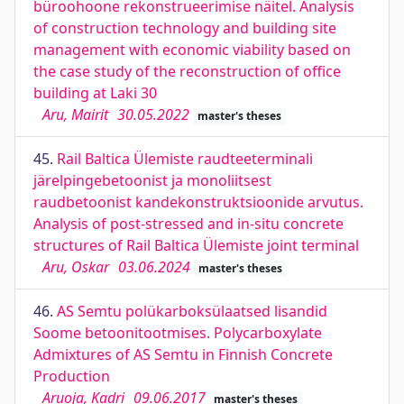
büroohoone rekonstrueerimise näitel. Analysis
of construction technology and building site
management with economic viability based on
the case study of the reconstruction of office
building at Laki 30
Aru, Mairit
30.05.2022
master's theses
45.
Rail Baltica Ülemiste raudteeterminali
järelpingebetoonist ja monoliitsest
raudbetoonist kandekonstruktsioonide arvutus.
Analysis of post-stressed and in-situ concrete
structures of Rail Baltica Ülemiste joint terminal
Aru, Oskar
03.06.2024
master's theses
46.
AS Semtu polükarboksülaatsed lisandid
Soome betoonitootmises. Polycarboxylate
Admixtures of AS Semtu in Finnish Concrete
Production
Aruoja, Kadri
09.06.2017
master's theses