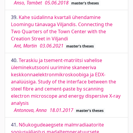
Anso, Tambet
05.06.2018
master's theses
39.
Kahe südalinna kvartali ühendamine
Loomingu tänavaga Viljandis. Connecting the
Two Quarters of the Town Center with the
Creation Street in Viljandi
Ant, Martin
03.06.2021
master's theses
40.
Teraskiu ja tsement-matriitsi vahelise
üleminekutsooni uurimine skaneeriva
keskkonnaelektronmikroskoobiga ja EDX-
analüüsiga. Study of the interface between the
steel fibre and cement-paste by scanning
electron microscope and energy dispersive X-ray
analysis
Antonova, Anna
18.01.2017
master's theses
41.
Nõukogudeaegsete malmradiaatorite
soojusväljastus madaltemperatuursete