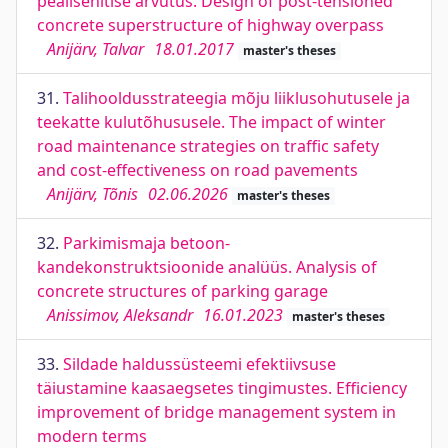
pealisehitise arvutus. Design of post-tensioned
concrete superstructure of highway overpass
Anijärv, Talvar
18.01.2017
master's theses
31.
Talihooldusstrateegia mõju liiklusohutusele ja
teekatte kulutõhususele. The impact of winter
road maintenance strategies on traffic safety
and cost-effectiveness on road pavements
Anijärv, Tõnis
02.06.2026
master's theses
32.
Parkimismaja betoon-
kandekonstruktsioonide analüüs. Analysis of
concrete structures of parking garage
Anissimov, Aleksandr
16.01.2023
master's theses
33.
Sildade haldussüsteemi efektiivsuse
täiustamine kaasaegsetes tingimustes. Efficiency
improvement of bridge management system in
modern terms