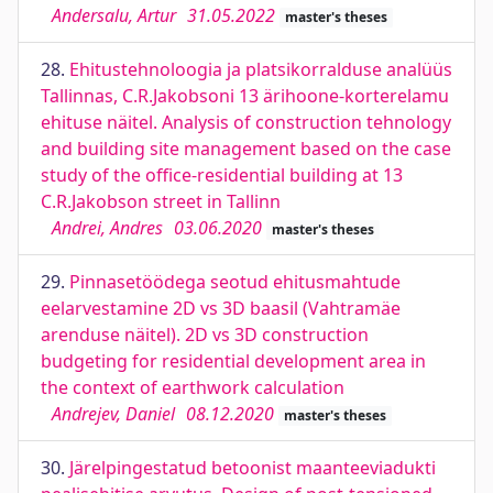
Andersalu, Artur
31.05.2022
master's theses
28.
Ehitustehnoloogia ja platsikorralduse analüüs
Tallinnas, C.R.Jakobsoni 13 ärihoone-korterelamu
ehituse näitel. Analysis of construction tehnology
and building site management based on the case
study of the office-residential building at 13
C.R.Jakobson street in Tallinn
Andrei, Andres
03.06.2020
master's theses
29.
Pinnasetöödega seotud ehitusmahtude
eelarvestamine 2D vs 3D baasil (Vahtramäe
arenduse näitel). 2D vs 3D construction
budgeting for residential development area in
the context of earthwork calculation
Andrejev, Daniel
08.12.2020
master's theses
30.
Järelpingestatud betoonist maanteeviadukti