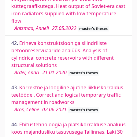
küttegraafikutega. Heat output of Soviet-era cast
iron radiators supplied with low temperature
flow
Antsmaa, Anneli
27.05.2022
master's theses
42.
Erineva konstruktsiooniga silindriliste
betoonreservuaaride analüüs. Analysis of
cylindrical concrete reservoirs with different
structural solutions
Ardel, Andri
21.01.2020
master's theses
43.
Korrektne ja loogiline ajutine liikluskorraldus
teetöödel. Correct and logical temporary traffic
management in roadworks
Aros, Celine
02.06.2021
master's theses
44.
Ehitustehnoloogia ja platsikorralduse analüüs
koos majandusliku tasuvusega Tallinnas, Laki 30