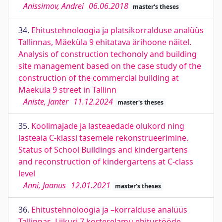
Anissimov, Andrei
06.06.2018
master's theses
34.
Ehitustehnoloogia ja platsikorralduse analüüs
Tallinnas, Mäeküla 9 ehitatava ärihoone näitel.
Analysis of construction techonoly and building
site management based on the case study of the
construction of the commercial building at
Mäeküla 9 street in Tallinn
Aniste, Janter
11.12.2024
master's theses
35.
Koolimajade ja lasteaedade olukord ning
lasteaia C-klassi tasemele rekonstrueerimine.
Status of School Buildings and kindergartens
and reconstruction of kindergartens at C-class
level
Anni, Jaanus
12.01.2021
master's theses
36.
Ehitustehnoloogia ja –korralduse analüüs
Tallinnas, Liikuri 7 korterelamu ehitustööde