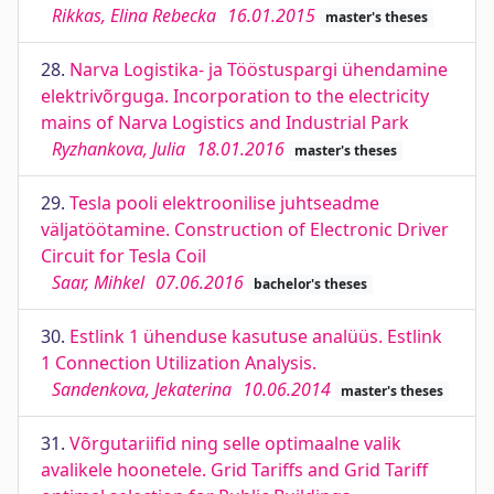
Rikkas, Elina Rebecka
16.01.2015
master's theses
28.
Narva Logistika- ja Tööstuspargi ühendamine
elektrivõrguga. Incorporation to the electricity
mains of Narva Logistics and Industrial Park
Ryzhankova, Julia
18.01.2016
master's theses
29.
Tesla pooli elektroonilise juhtseadme
väljatöötamine. Construction of Electronic Driver
Circuit for Tesla Coil
Saar, Mihkel
07.06.2016
bachelor's theses
30.
Estlink 1 ühenduse kasutuse analüüs. Estlink
1 Connection Utilization Analysis.
Sandenkova, Jekaterina
10.06.2014
master's theses
31.
Võrgutariifid ning selle optimaalne valik
avalikele hoonetele. Grid Tariffs and Grid Tariff