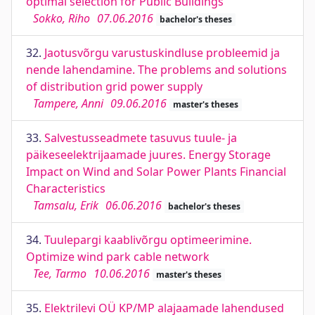
optimal selection for Public Buildings
Sokko, Riho
07.06.2016
bachelor's theses
32.
Jaotusvõrgu varustuskindluse probleemid ja
nende lahendamine. The problems and solutions
of distribution grid power supply
Tampere, Anni
09.06.2016
master's theses
33.
Salvestusseadmete tasuvus tuule- ja
päikeseelektrijaamade juures. Energy Storage
Impact on Wind and Solar Power Plants Financial
Characteristics
Tamsalu, Erik
06.06.2016
bachelor's theses
34.
Tuulepargi kaablivõrgu optimeerimine.
Optimize wind park cable network
Tee, Tarmo
10.06.2016
master's theses
35.
Elektrilevi OÜ KP/MP alajaamade lahendused