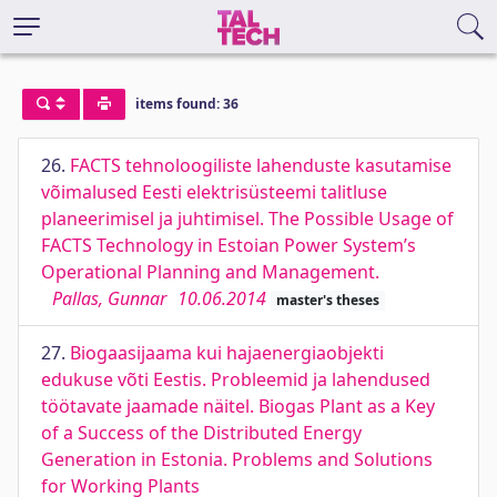
items found: 36
26.
FACTS tehnoloogiliste lahenduste kasutamise
võimalused Eesti elektrisüsteemi talitluse
planeerimisel ja juhtimisel. The Possible Usage of
FACTS Technology in Estoian Power System’s
Operational Planning and Management.
Pallas, Gunnar
10.06.2014
master's theses
27.
Biogaasijaama kui hajaenergiaobjekti
edukuse võti Eestis. Probleemid ja lahendused
töötavate jaamade näitel. Biogas Plant as a Key
of a Success of the Distributed Energy
Generation in Estonia. Problems and Solutions
for Working Plants