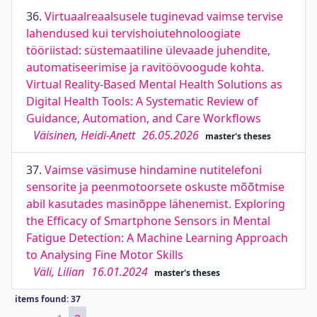
36.
Virtuaalreaalsusele tuginevad vaimse tervise
lahendused kui tervishoiutehnoloogiate
tööriistad: süstemaatiline ülevaade juhendite,
automatiseerimise ja ravitöövoogude kohta.
Virtual Reality-Based Mental Health Solutions as
Digital Health Tools: A Systematic Review of
Guidance, Automation, and Care Workflows
Väisinen, Heidi-Anett
26.05.2026
master's theses
37.
Vaimse väsimuse hindamine nutitelefoni
sensorite ja peenmotoorsete oskuste mõõtmise
abil kasutades masinõppe lähenemist. Exploring
the Efficacy of Smartphone Sensors in Mental
Fatigue Detection: A Machine Learning Approach
to Analysing Fine Motor Skills
Väli, Lilian
16.01.2024
master's theses
items found: 37