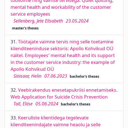
töövõime ning vaimse tervisega. Quiet quitting,
mental health and workability of the customer
service employees
Sellenberg, Jete Elisabeth
23.05.2024
master's theses
31.
Töötajate vaimne tervis ning selle toetamine
klienditeeninduse sektoris: Apollo Kohvikud OÜ
näitel. Employees' mental health and its support
in the customer service industry: the example of
Apollo Kohvikud OÜ
Sinisaar, Helin
07.06.2023
bachelor's theses
32.
Veebirakendus enesetapukriisi ennetamiseks.
Web Application for Suicide Crisis Prevention
Tall, Eliise
05.06.2024
bachelor's theses
33.
Keeruliste klientidega tegelevate
klienditeenindajate vaimne heaolu ja selle