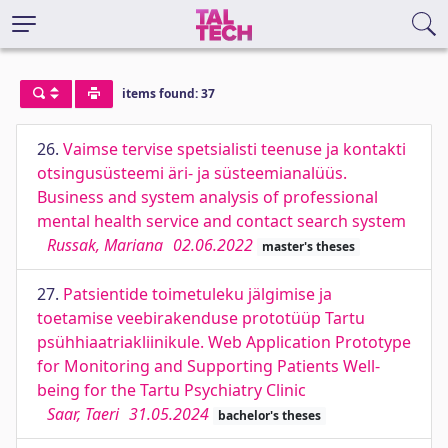
items found: 37
26.
Vaimse tervise spetsialisti teenuse ja kontakti
otsingusüsteemi äri- ja süsteemianalüüs.
Business and system analysis of professional
mental health service and contact search system
Russak, Mariana
02.06.2022
master's theses
27.
Patsientide toimetuleku jälgimise ja
toetamise veebirakenduse prototüüp Tartu
psühhiaatriakliinikule. Web Application Prototype
for Monitoring and Supporting Patients Well-
being for the Tartu Psychiatry Clinic
Saar, Taeri
31.05.2024
bachelor's theses