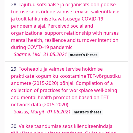
28.
Tajutud sotsiaalse ja organisatsioonipoolse
toetuse seos õdede vaimse tervise, säilenõtkuse
ja töölt lahkumise kavatsusega COVID-19
pandeemia ajal. Perceived social and
organizational support relationship with nurses
mental health, resilience and turnover intention
during COVID-19 pandemic
Saarme, Liisi
31.05.2021
master's theses
29.
Tööheaolu ja vaimse tervise hoidmise
praktikate kogumiku koostamine TET-võrgustiku
andmete (2015-2020) põhjal. Compilation of a
collection of practices for workplace well-being
and mental health promotion based on TET-
network data (2015-2020)
Saksus, Margit
01.06.2021
master's theses
30.
Vaikse taandumise seos klienditeenindaja