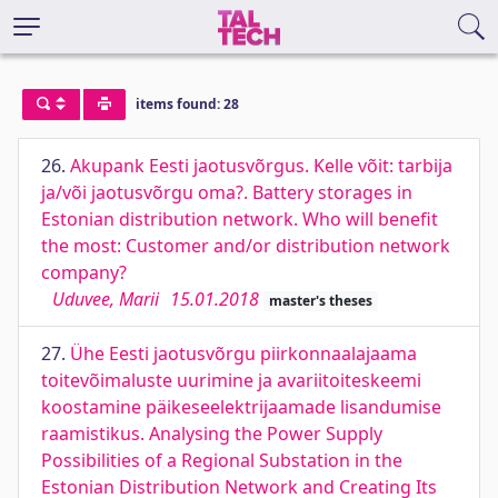
items found: 28
26.
Akupank Eesti jaotusvõrgus. Kelle võit: tarbija
ja/või jaotusvõrgu oma?. Battery storages in
Estonian distribution network. Who will benefit
the most: Customer and/or distribution network
company?
Uduvee, Marii
15.01.2018
master's theses
27.
Ühe Eesti jaotusvõrgu piirkonnaalajaama
toitevõimaluste uurimine ja avariitoiteskeemi
koostamine päikeseelektrijaamade lisandumise
raamistikus. Analysing the Power Supply
Possibilities of a Regional Substation in the
Estonian Distribution Network and Creating Its