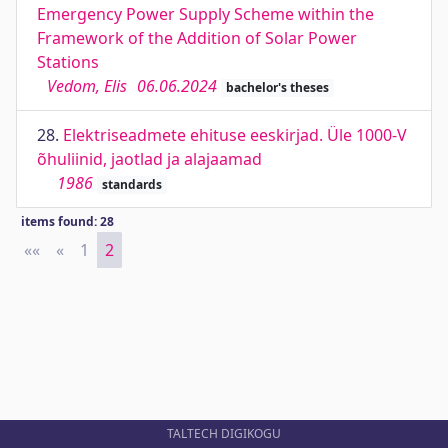
Emergency Power Supply Scheme within the
Framework of the Addition of Solar Power
Stations
Vedom, Elis
06.06.2024
bachelor's theses
28.
Elektriseadmete ehituse eeskirjad. Üle 1000-V
õhuliinid, jaotlad ja alajaamad
1986
standards
items found: 28
««
First
«
Previous
1
2
TALTECH DIGIKOGU