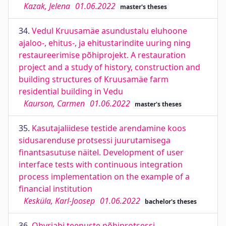
Kazak, Jelena
01.06.2022
master's theses
34.
Vedul Kruusamäe asundustalu eluhoone
ajaloo-, ehitus-, ja ehitustarindite uuring ning
restaureerimise põhiprojekt. A restauration
project and a study of history, construction and
building structures of Kruusamäe farm
residential building in Vedu
Kaurson, Carmen
01.06.2022
master's theses
35.
Kasutajaliidese testide arendamine koos
sidusarenduse protsessi juurutamisega
finantsasutuse näitel. Development of user
interface tests with continuous integration
process implementation on the example of a
financial institution
Kesküla, Karl-Joosep
01.06.2022
bachelor's theses
36.
Ohvriabi teenuste põhiprotsessi