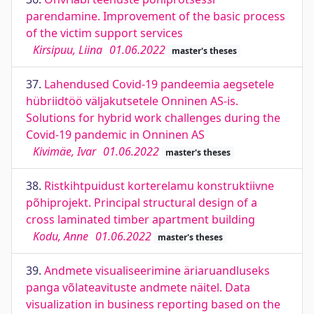
parendamine. Improvement of the basic process
of the victim support services
Kirsipuu, Liina
01.06.2022
master's theses
37.
Lahendused Covid-19 pandeemia aegsetele
hübriidtöö väljakutsetele Onninen AS-is.
Solutions for hybrid work challenges during the
Covid-19 pandemic in Onninen AS
Kivimäe, Ivar
01.06.2022
master's theses
38.
Ristkihtpuidust korterelamu konstruktiivne
põhiprojekt. Principal structural design of a
cross laminated timber apartment building
Kodu, Anne
01.06.2022
master's theses
39.
Andmete visualiseerimine äriaruandluseks
panga võlateavituste andmete näitel. Data
visualization in business reporting based on the