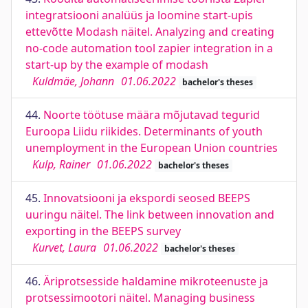
integratsiooni analüüs ja loomine start-upis
ettevõtte Modash näitel. Analyzing and creating
no-code automation tool zapier integration in a
start-up by the example of modash
Kuldmäe, Johann
01.06.2022
bachelor's theses
44.
Noorte töötuse määra mõjutavad tegurid
Euroopa Liidu riikides. Determinants of youth
unemployment in the European Union countries
Kulp, Rainer
01.06.2022
bachelor's theses
45.
Innovatsiooni ja ekspordi seosed BEEPS
uuringu näitel. The link between innovation and
exporting in the BEEPS survey
Kurvet, Laura
01.06.2022
bachelor's theses
46.
Äriprotsesside haldamine mikroteenuste ja
protsessimootori näitel. Managing business