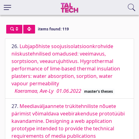
items found: 119
26.
Lubjapõhiste soojusisolatsioonkrohvide
niiskustehnilised omadused: veeimavus,
sorptsioon, veeaurujuhtivus. Hygrothermal
performance of lime-based thermal insulation
plasters: water absorption, sorption, water
vapour permeability
Kaeramaa, Ave-Ly
01.06.2022
master's theses
27.
Meediaväljaannete trükitehniliste nõuete
pärimist võimaldava veebirakenduse prototüübi
kavandamine. Designing a web application
prototype intended to provide the technical
requirements of media publications