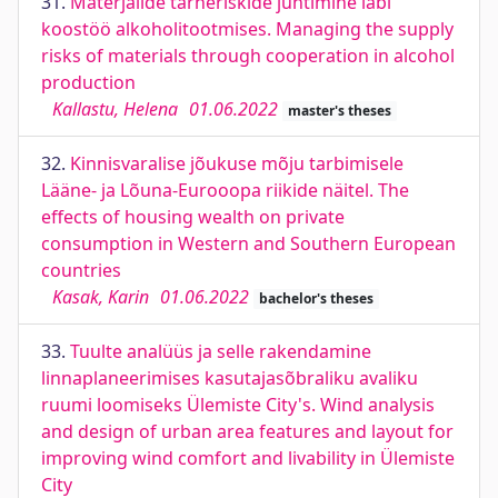
31.
Materjalide tarneriskide juhtimine läbi
koostöö alkoholitootmises. Managing the supply
risks of materials through cooperation in alcohol
production
Kallastu, Helena
01.06.2022
master's theses
32.
Kinnisvaralise jõukuse mõju tarbimisele
Lääne- ja Lõuna-Eurooopa riikide näitel. The
effects of housing wealth on private
consumption in Western and Southern European
countries
Kasak, Karin
01.06.2022
bachelor's theses
33.
Tuulte analüüs ja selle rakendamine
linnaplaneerimises kasutajasõbraliku avaliku
ruumi loomiseks Ülemiste City's. Wind analysis
and design of urban area features and layout for
improving wind comfort and livability in Ülemiste
City