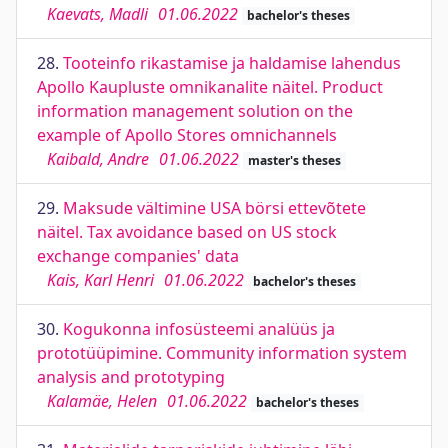
Kaevats, Madli
01.06.2022
bachelor's theses
28.
Tooteinfo rikastamise ja haldamise lahendus
Apollo Kaupluste omnikanalite näitel. Product
information management solution on the
example of Apollo Stores omnichannels
Kaibald, Andre
01.06.2022
master's theses
29.
Maksude vältimine USA börsi ettevõtete
näitel. Tax avoidance based on US stock
exchange companies' data
Kais, Karl Henri
01.06.2022
bachelor's theses
30.
Kogukonna infosüsteemi analüüs ja
prototüüpimine. Community information system
analysis and prototyping
Kalamäe, Helen
01.06.2022
bachelor's theses