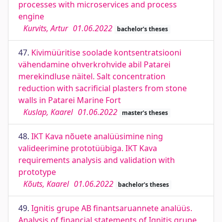
processes with microservices and process
engine
Kurvits, Artur
01.06.2022
bachelor's theses
47.
Kivimüüritise soolade kontsentratsiooni
vähendamine ohverkrohvide abil Patarei
merekindluse näitel. Salt concentration
reduction with sacrificial plasters from stone
walls in Patarei Marine Fort
Kuslap, Kaarel
01.06.2022
master's theses
48.
IKT Kava nõuete analüüsimine ning
valideerimine prototüübiga. IKT Kava
requirements analysis and validation with
prototype
Kõuts, Kaarel
01.06.2022
bachelor's theses
49.
Ignitis grupe AB finantsaruannete analüüs.
Analysis of financial statements of Ignitis grupe