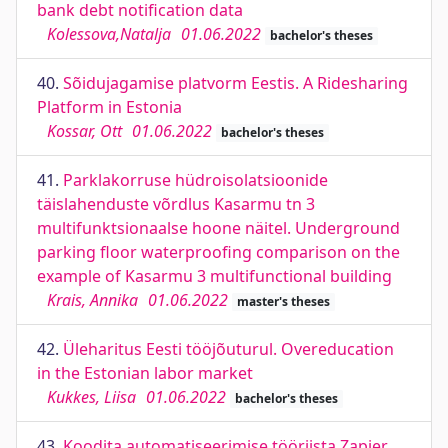
bank debt notification data
Kolessova,Natalja
01.06.2022
bachelor's theses
40.
Sõidujagamise platvorm Eestis. A Ridesharing
Platform in Estonia
Kossar, Ott
01.06.2022
bachelor's theses
41.
Parklakorruse hüdroisolatsioonide
täislahenduste võrdlus Kasarmu tn 3
multifunktsionaalse hoone näitel. Underground
parking floor waterproofing comparison on the
example of Kasarmu 3 multifunctional building
Krais, Annika
01.06.2022
master's theses
42.
Üleharitus Eesti tööjõuturul. Overeducation
in the Estonian labor market
Kukkes, Liisa
01.06.2022
bachelor's theses
43.
Koodita automatiseerimise tööriista Zapier