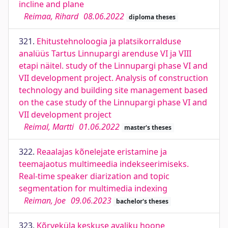
incline and plane
Reimaa, Rihard
08.06.2022
diploma theses
321.
Ehitustehnoloogia ja platsikorralduse
analüüs Tartus Linnupargi arenduse VI ja VIII
etapi näitel. study of the Linnupargi phase VI and
VII development project. Analysis of construction
technology and building site management based
on the case study of the Linnupargi phase VI and
VII development project
Reimal, Martti
01.06.2022
master's theses
322.
Reaalajas kõnelejate eristamine ja
teemajaotus multimeedia indekseerimiseks.
Real-time speaker diarization and topic
segmentation for multimedia indexing
Reiman, Joe
09.06.2023
bachelor's theses
323.
Kõrveküla keskuse avaliku hoone