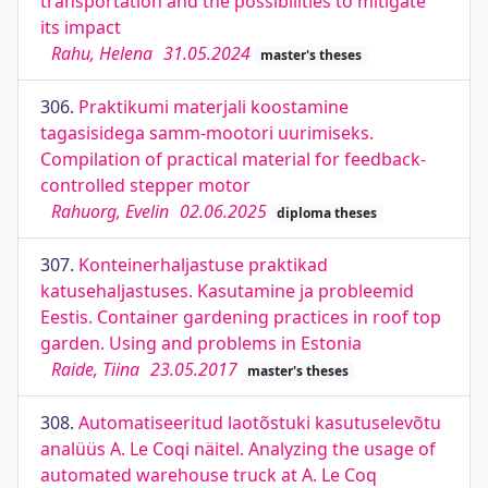
transportation and the possibilities to mitigate
its impact
Rahu, Helena
31.05.2024
master's theses
306.
Praktikumi materjali koostamine
tagasisidega samm-mootori uurimiseks.
Compilation of practical material for feedback-
controlled stepper motor
Rahuorg, Evelin
02.06.2025
diploma theses
307.
Konteinerhaljastuse praktikad
katusehaljastuses. Kasutamine ja probleemid
Eestis. Container gardening practices in roof top
garden. Using and problems in Estonia
Raide, Tiina
23.05.2017
master's theses
308.
Automatiseeritud laotõstuki kasutuselevõtu
analüüs A. Le Coqi näitel. Analyzing the usage of
automated warehouse truck at A. Le Coq