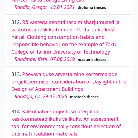
Randla, Gregor
19.01.2021
diploma theses
312.
Rõivastega seotud tarbimisharjumused ja
vastutustundlik käitumine TTÜ Tartu kolledži
näitel. Clothing consumption habits and
responsible behavior on the example of Tartu
College of Tallinn University of Technology
Randmäe, Kerli
07.06.2019
master's theses
313.
Päevavalguse arvestamine kortermajade
projekteerimisel. Consideration of Daylight in the
Design of Apartment Buildings
Randoja, Ly
29.05.2025
master's theses
314.
Kalkulaator soojustusmaterjalide
keskkonnateadlikuks valikuks. An assessment
tool for environmentally conscious selection of
thermal insulation materials