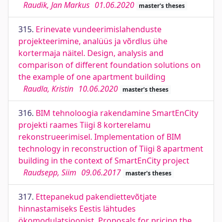
Raudik, Jan Markus
01.06.2020
master's theses
315.
Erinevate vundeerimislahenduste
projekteerimine, analüüs ja võrdlus ühe
kortermaja näitel. Design, analysis and
comparison of different foundation solutions on
the example of one apartment building
Raudla, Kristin
10.06.2020
master's theses
316.
BIM tehnoloogia rakendamine SmartEnCity
projekti raames Tiigi 8 korterelamu
rekonstrueerimisel. Implementation of BIM
technology in reconstruction of Tiigi 8 apartment
building in the context of SmartEnCity project
Raudsepp, Siim
09.06.2017
master's theses
317.
Ettepanekud pakendiettevõtjate
hinnastamiseks Eestis lähtudes
ökomodulatsioonist. Proposals for pricing the