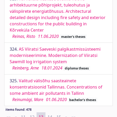
arhitektuurne põhiprojekt, tuleohutus ja
välispiirete energiatõhusus. Architectural
detailed design including fire safety and exterior
constructions for the public building in
Kõrveküla Center
Reinas, Risto
11.06.2020
master's theses
324.
AS Viiratsi Saeveski palgikastmissüsteemi
moderniseerimine. Modernization of Viiratsi
Sawmill log irrigation system
Reinberg, Arne
18.01.2024
diploma theses
325.
Valitud välisõhu saasteainete
konsentratsioonid Tallinnas. Concentrations of
some ambient air pollutants in Tallinn
Reinumägi, Mare
01.06.2020
bachelor's theses
items found: 478