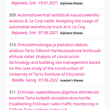
Rajamets, Erki
19.01.2021
diploma theses
309.
Automatiseeritud laotõstuki kasutuselevõtu
analüüs A. Le Coqi näitel. Analyzing the usage of
automated warehouse truck at A. Le Coq
Rajamets, Erki
07.06.2021
diploma theses
310.
Ehitustehnoloogia ja platsikorralduse
analüüs Tartu Ülikooli Haridusteaduste Instituudi
ehituse näitel. Analysis of construcion
technology and building site management based
on the case study of the construction of
University of Tartu Institute of Education
Randla, Georg
01.06.2022
master's theses
311.
EnOcean raadioliikluse jälgimise võimekuse
loomine Tartu kolledži eluslaboratooriumile.
Establishing EnOcean radio traffic monitoring in
TalTech Tartu college Living Lab