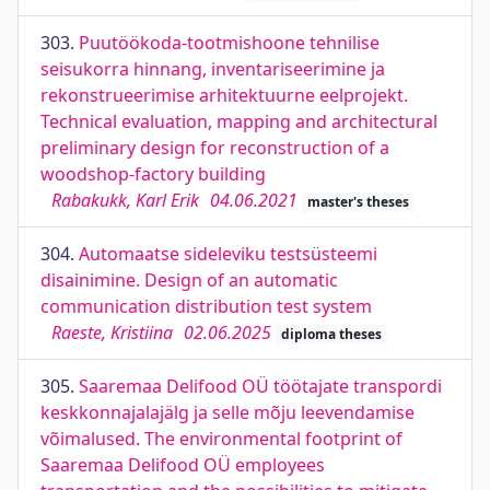
303.
Puutöökoda-tootmishoone tehnilise
seisukorra hinnang, inventariseerimine ja
rekonstrueerimise arhitektuurne eelprojekt.
Technical evaluation, mapping and architectural
preliminary design for reconstruction of a
woodshop-factory building
Rabakukk, Karl Erik
04.06.2021
master's theses
304.
Automaatse sideleviku testsüsteemi
disainimine. Design of an automatic
communication distribution test system
Raeste, Kristiina
02.06.2025
diploma theses
305.
Saaremaa Delifood OÜ töötajate transpordi
keskkonnajalajälg ja selle mõju leevendamise
võimalused. The environmental footprint of
Saaremaa Delifood OÜ employees