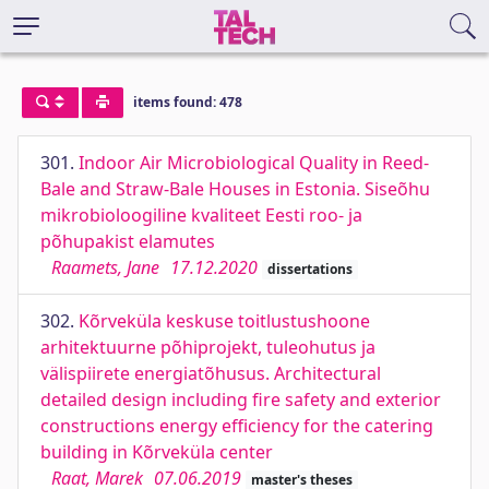
items found: 478
301.
Indoor Air Microbiological Quality in Reed-
Bale and Straw-Bale Houses in Estonia. Siseõhu
mikrobioloogiline kvaliteet Eesti roo- ja
põhupakist elamutes
Raamets, Jane
17.12.2020
dissertations
302.
Kõrveküla keskuse toitlustushoone
arhitektuurne põhiprojekt, tuleohutus ja
välispiirete energiatõhusus. Architectural
detailed design including fire safety and exterior
constructions energy efficiency for the catering
building in Kõrveküla center
Raat, Marek
07.06.2019
master's theses