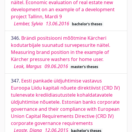
näitel. Economic evaluation of real estate new
development on an example of a development
project Tallinn, Mardi 9
Lember, Sylvia
13.06.2016
bachelor's theses
346.
Brändi positsiooni mõõtmine Kärcheri
kodutarbijale suunatud survepesurite näitel.
Measuring brand position in the example of
Kärcher pressure washers for home user.
Leok, Margus
09.06.2016
master's theses
347.
Eesti pankade üldjuhtimise vastavus
Euroopa Liidu kapitali nõuete direktiivist (CRD IV)
tulenevate krediidiasutustele kohaldatavatele
üldjuhtimise nõuetele. Estonian banks corporate
governance and their compliance with European
Union Capital Requirements Directive (CRD IV)
corporate governance requirements
Leoste, Diana
12.06.2015
bachelor's theses