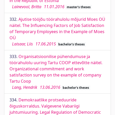
in the Republic of Estonia
Lainevool, Britta
11.01.2016
master's theses
332.
Ajutise tööjõu töörahulolu mõjurid Moes OÜ
näitel. The Influencing Factors of Job Satisfaction
of Temporary Employees in the Example of Moes
OÜ
Laisaar, Liis
17.06.2015
bachelor's theses
333.
Organisatsioonilise pühendumuse ja
töörahulolu uuring Tartu COOP ettevõtte näitel.
Organizational commitment and work
satisfaction survey on the example of company
Tartu Coop
Lang, Hendrik
13.06.2016
bachelor's theses
334.
Demokraatlike protseduuride
õiguskorraldus. Valgevene Vabariigi
juhtumiuuring. Legal Regulation of Democratic