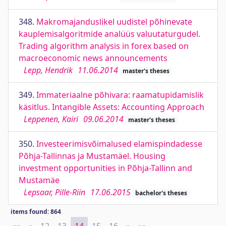
348.
Makromajanduslikel uudistel põhinevate
kauplemisalgoritmide analüüs valuutaturgudel.
Trading algorithm analysis in forex based on
macroeconomic news announcements
Lepp, Hendrik
11.06.2014
master's theses
349.
Immateriaalne põhivara: raamatupidamislik
käsitlus. Intangible Assets: Accounting Approach
Leppenen, Kairi
09.06.2014
master's theses
350.
Investeerimisvõimalused elamispindadesse
Põhja-Tallinnas ja Mustamäel. Housing
investment opportunities in Põhja-Tallinn and
Mustamäe
Lepsaar, Pille-Riin
17.06.2015
bachelor's theses
items found: 864