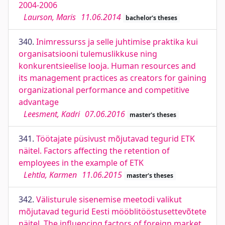
2004-2006
Laurson, Maris
11.06.2014
bachelor's theses
340.
Inimressurss ja selle juhtimise praktika kui
organisatsiooni tulemuslikkuse ning
konkurentsieelise looja. Human resources and
its management practices as creators for gaining
organizational performance and competitive
advantage
Leesment, Kadri
07.06.2016
master's theses
341.
Töötajate püsivust mõjutavad tegurid ETK
näitel. Factors affecting the retention of
employees in the example of ETK
Lehtla, Karmen
11.06.2015
master's theses
342.
Välisturule sisenemise meetodi valikut
mõjutavad tegurid Eesti mööblitööstusettevõtete
näitel. The influencing factors of foreign market