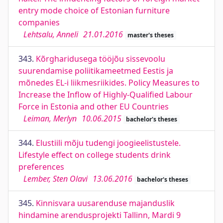
entry mode choice of Estonian furniture
companies
Lehtsalu, Anneli
21.01.2016
master's theses
343.
Kõrgharidusega tööjõu sissevoolu
suurendamise poliitikameetmed Eestis ja
mõnedes EL-i liikmesriikides. Policy Measures to
Increase the Inflow of Highly-Qualified Labour
Force in Estonia and other EU Countries
Leiman, Merlyn
10.06.2015
bachelor's theses
344.
Elustiili mõju tudengi joogieelistustele.
Lifestyle effect on college students drink
preferences
Lember, Sten Olavi
13.06.2016
bachelor's theses
345.
Kinnisvara uusarenduse majanduslik
hindamine arendusprojekti Tallinn, Mardi 9