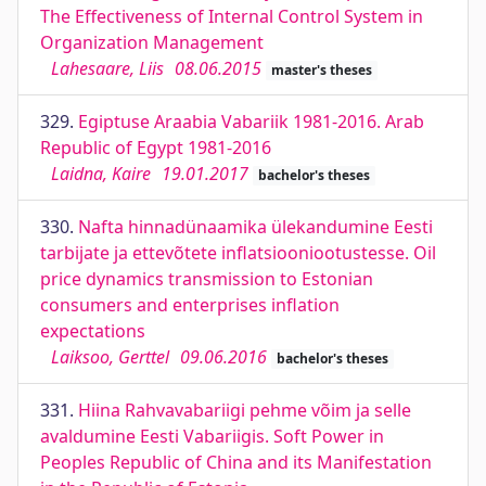
The Effectiveness of Internal Control System in
Organization Management
Lahesaare, Liis
08.06.2015
master's theses
329.
Egiptuse Araabia Vabariik 1981-2016. Arab
Republic of Egypt 1981-2016
Laidna, Kaire
19.01.2017
bachelor's theses
330.
Nafta hinnadünaamika ülekandumine Eesti
tarbijate ja ettevõtete inflatsiooniootustesse. Oil
price dynamics transmission to Estonian
consumers and enterprises inflation
expectations
Laiksoo, Gerttel
09.06.2016
bachelor's theses
331.
Hiina Rahvavabariigi pehme võim ja selle
avaldumine Eesti Vabariigis. Soft Power in
Peoples Republic of China and its Manifestation