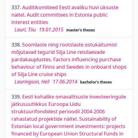
337.
Auditikomiteed Eesti avaliku huvi üksuste
näitel. Audit committees in Estonia public
interest entities
Lauri, Tiiu
19.01.2015
master's theses
338.
Soomlaste ning rootslaste ostukäitumist
mõjutavad tegurid Silja Line reisilaevade
pardakauplustes. Factors influencing purchase
behaviour of Finns and Swedes in onboard shops
of Silja Line cruise ships
Lauringson, Heli
17.06.2014
bachelor's theses
339.
Eesti kohalike omavalitsuste investeeringute
jätkusuutlikkus Euroopa Liidu
struktuurifondidest perioodil 2004-2006
rahastatud projektide näitel. Sustainability of
Estonian local government investments: projects
financed by European Union Structural Funds in