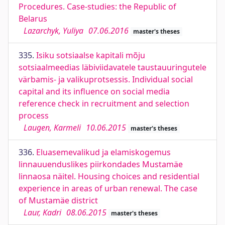
Procedures. Case-studies: the Republic of
Belarus
Lazarchyk, Yuliya
07.06.2016
master's theses
335.
Isiku sotsiaalse kapitali mõju
sotsiaalmeedias läbiviidavatele taustauuringutele
värbamis- ja valikuprotsessis. Individual social
capital and its influence on social media
reference check in recruitment and selection
process
Laugen, Karmeli
10.06.2015
master's theses
336.
Eluasemevalikud ja elamiskogemus
linnauuenduslikes piirkondades Mustamäe
linnaosa näitel. Housing choices and residential
experience in areas of urban renewal. The case
of Mustamäe district
Laur, Kadri
08.06.2015
master's theses