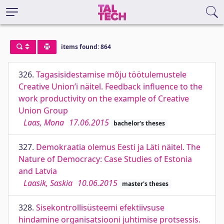
items found: 864
326.
Tagasisidestamise mõju töötulemustele
Creative Union’i näitel. Feedback influence to the
work productivity on the example of Creative
Union Group
Laas, Mona
17.06.2015
bachelor's theses
327.
Demokraatia olemus Eesti ja Läti näitel. The
Nature of Democracy: Case Studies of Estonia
and Latvia
Laasik, Saskia
10.06.2015
master's theses
328.
Sisekontrollisüsteemi efektiivsuse
hindamine organisatsiooni juhtimise protsessis.