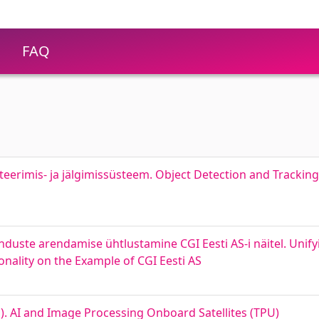
FAQ
teerimis- ja jälgimissüsteem. Object Detection and Trackin
nduste arendamise ühtlustamine CGI Eesti AS-i näitel. Uni
onality on the Example of CGI Eesti AS
TPU). AI and Image Processing Onboard Satellites (TPU)