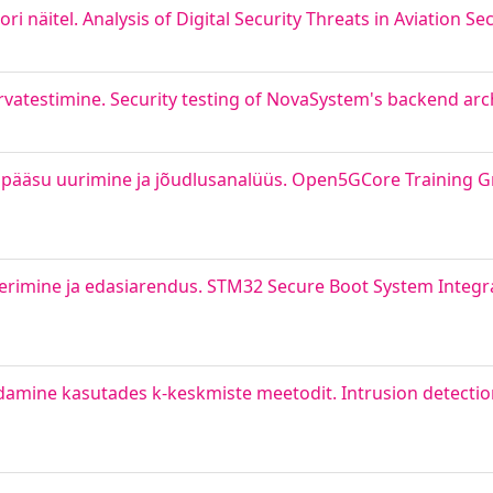
 näitel. Analysis of Digital Security Threats in Aviation Se
vatestimine. Security testing of NovaSystem's backend arc
gipääsu uurimine ja jõudlusanalüüs. Open5GCore Training
eerimine ja edasiarendus. STM32 Secure Boot System Integr
mine kasutades k-keskmiste meetodit. Intrusion detection