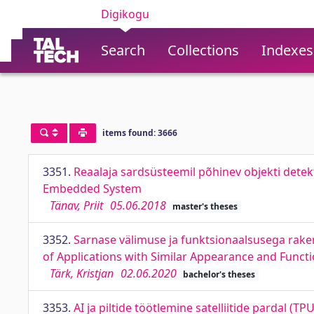
Digikogu
Search
Collections
Indexes
items found: 3666
3351.
Reaalaja sardsüsteemil põhinev objekti detek
Embedded System
Tänav, Priit
05.06.2018
master's theses
3352.
Sarnase välimuse ja funktsionaalsusega rake
of Applications with Similar Appearance and Functi
Tärk, Kristjan
02.06.2020
bachelor's theses
3353.
AI ja piltide töötlemine satelliitide pardal (