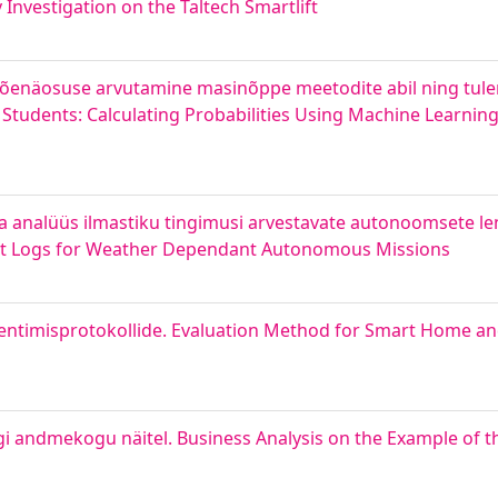
ty Investigation on the Taltech Smartlift
 tõenäosuse arvutamine masinõppe meetodite abil ning tu
tudents: Calculating Probabilities Using Machine Learning
a analüüs ilmastiku tingimusi arvestavate autonoomsete l
ight Logs for Weather Dependant Autonomous Missions
ntimisprotokollide. Evaluation Method for Smart Home an
gi andmekogu näitel. Business Analysis on the Example of th