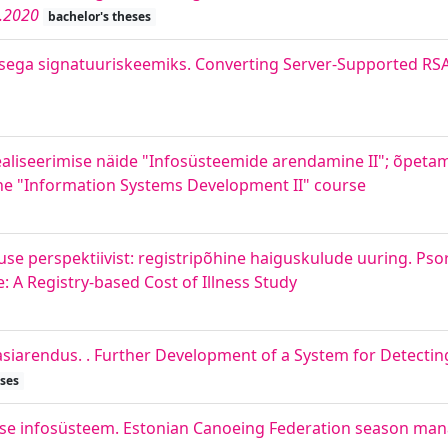
.2020
bachelor's theses
ega signatuuriskeemiks. Converting Server-Supported RSA i
liseerimise näide "Infosüsteemide arendamine II"; õpetam
he "Information Systems Development II" course
stuse perspektiivist: registripõhine haiguskulude uuring. Ps
: A Registry-based Cost of Illness Study
siarendus. . Further Development of a System for Detecting
eses
ise infosüsteem. Estonian Canoeing Federation season ma