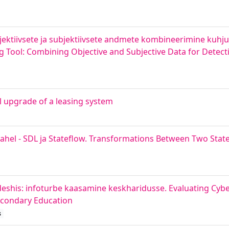
ektiivsete ja subjektiivsete andmete kombineerimine kuhj
g Tool: Combining Objective and Subjective Data for Detect
l upgrade of a leasing system
hel - SDL ja Stateflow. Transformations Between Two State
shis: infoturbe kaasamine keskharidusse. Evaluating Cyber 
Secondary Education
s