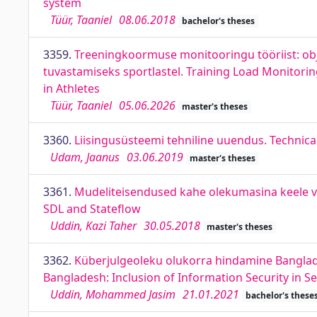
system
Tüür, Taaniel
08.06.2018
bachelor's theses
3359.
Treeningkoormuse monitooringu tööriist: obj
tuvastamiseks sportlastel. Training Load Monitorin
in Athletes
Tüür, Taaniel
05.06.2026
master's theses
3360.
Liisingusüsteemi tehniline uuendus. Technica
Udam, Jaanus
03.06.2019
master's theses
3361.
Mudeliteisendused kahe olekumasina keele va
SDL and Stateflow
Uddin, Kazi Taher
30.05.2018
master's theses
3362.
Küberjulgeoleku olukorra hindamine Banglade
Bangladesh: Inclusion of Information Security in 
Uddin, Mohammed Jasim
21.01.2021
bachelor's these