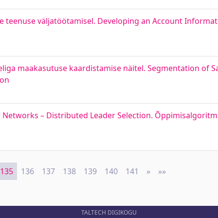
 teenuse väljatöötamisel. Developing an Account Informati
liga maakasutuse kaardistamise näitel. Segmentation of Sa
ion
 Networks – Distributed Leader Selection. Õppimisalgoritm
135
136
137
138
139
140
141
»
Next
»»
Last
TALTECH DIGIKOGU