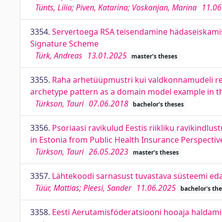
Tünts, Lilia; Piven, Katarina; Voskanjan, Marina
11.06
3354.
Servertoega RSA teisendamine hädaseiskamis
Signature Scheme
Türk, Andreas
13.01.2025
master's theses
3355.
Raha arhetüüpmustri kui valdkonnamudeli rea
archetype pattern as a domain model example in t
Türkson, Tauri
07.06.2018
bachelor's theses
3356.
Psoriaasi ravikulud Eestis riikliku ravikindlu
in Estonia from Public Health Insurance Perspective
Türkson, Tauri
26.05.2023
master's theses
3357.
Lähtekoodi sarnasust tuvastava süsteemi eda
Tüür, Mattias; Pleesi, Sander
11.06.2025
bachelor's th
3358.
Eesti Aerutamisföderatsiooni hooaja haldam