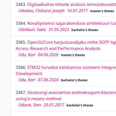
3363.
Digitaalkaitse ohtude analüüs lennundussektori
Udokwu, Chibuzor Joseph
16.01.2017
master's theses
3364.
NovaSystemsi tagarakenduse arhitektuuri tur
Udzilauri, Saba
31.05.2022
bachelor's theses
3365.
Open5GCore harjustusväljaku mitte-3GPP li
Access Research and Performance Analysis
Udu, Karl
04.06.2026
master's theses
3366.
STM32 turvalise käivitamise süsteemi integr
Development
Udu, Karl
07.06.2024
bachelor's theses
3367.
Sissetungi avastamise andmekogumi klasterda
using k-means method
Uduste, Sten
20.01.2017
bachelor's theses