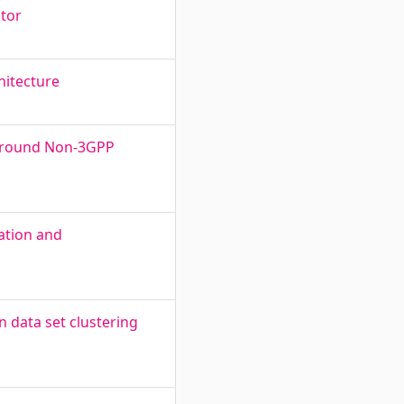
ctor
hitecture
 Ground Non-3GPP
ation and
 data set clustering