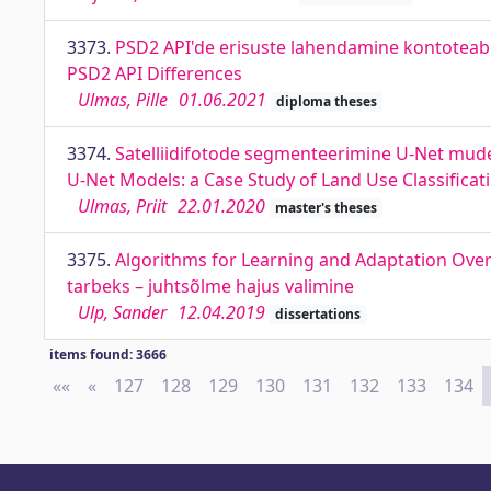
3373.
PSD2 API'de erisuste lahendamine kontoteabe
PSD2 API Differences
Ulmas, Pille
01.06.2021
diploma theses
3374.
Satelliidifotode segmenteerimine U-Net mude
U-Net Models: a Case Study of Land Use Classificat
Ulmas, Priit
22.01.2020
master's theses
3375.
Algorithms for Learning and Adaptation Over
tarbeks – juhtsõlme hajus valimine
Ulp, Sander
12.04.2019
dissertations
items found: 3666
««
First
«
Previous
127
128
129
130
131
132
133
134