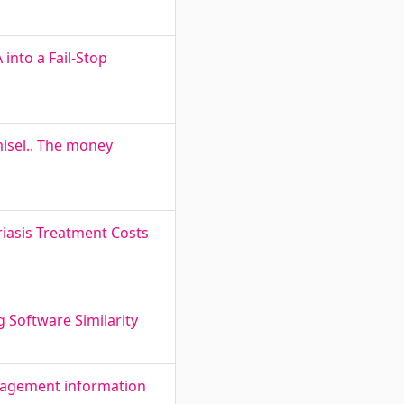
nto a Fail-Stop
isel.. The money
oriasis Treatment Costs
 Software Similarity
nagement information