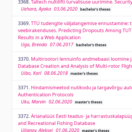
3368.
Taltech nultilifti turvalisuse uurimine. Securi
Uehara, Ayaka
03.06.2020
bachelor's theses
3369.
TTÜ tudengite väljalangemise ennustamine:
veebirakenduses. Predicting Dropouts Among TUT S
Results in a Web Application
Uga, Brenda
07.06.2017
bachelor's theses
3370.
Multirootori lennuinfo andmebaasi loomine j
Database Creation and Analysis of Multi-rotor Fl
Uibo, Karl
08.06.2018
master's theses
3371.
Hindamismeetod nutikodu ja targavõrgu aute
Authentication Protocols
Uku, Marvin
02.06.2020
master's theses
3372.
Ärianalüüs Eesti teadus- ja harrastuskalapüü
and Recreational Fishing Database
Uljanov, Aleksei
01.06.2020
master's theses