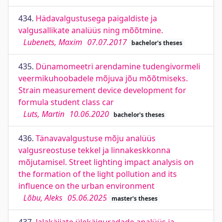
434.
Hädavalgustusega paigaldiste ja
valgusallikate analüüs ning mõõtmine.
Lubenets, Maxim
07.07.2017
bachelor's theses
435.
Dünamomeetri arendamine tudengivormeli
veermikuhoobadele mõjuva jõu mõõtmiseks.
Strain measurement device development for
formula student class car
Luts, Martin
10.06.2020
bachelor's theses
436.
Tänavavalgustuse mõju analüüs
valgusreostuse tekkel ja linnakeskkonna
mõjutamisel. Street lighting impact analysis on
the formation of the light pollution and its
influence on the urban environment
Lõbu, Aleks
05.06.2025
master's theses