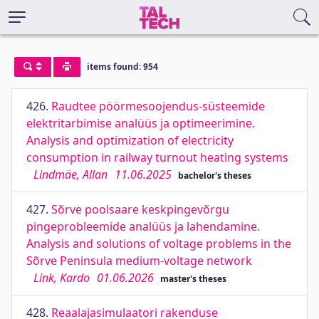
items found: 954
426.
Raudtee pöörmesoojendus-süsteemide
elektritarbimise analüüs ja optimeerimine.
Analysis and optimization of electricity
consumption in railway turnout heating systems
Lindmäe, Allan
11.06.2025
bachelor's theses
427.
Sõrve poolsaare keskpingevõrgu
pingeprobleemide analüüs ja lahendamine.
Analysis and solutions of voltage problems in the
Sõrve Peninsula medium-voltage network
Link, Kardo
01.06.2026
master's theses
428.
Reaalajasimulaatori rakenduse