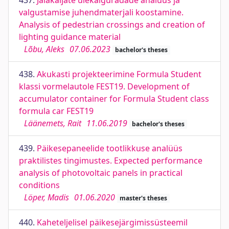
437.
Jalakäijate ülekäiguradade analüüs ja
valgustamise juhendmaterjali koostamine.
Analysis of pedestrian crossings and creation of
lighting guidance material
Lõbu, Aleks
07.06.2023
bachelor's theses
438.
Akukasti projekteerimine Formula Student
klassi vormelautole FEST19. Development of
accumulator container for Formula Student class
formula car FEST19
Läänemets, Rait
11.06.2019
bachelor's theses
439.
Päikesepaneelide tootlikkuse analüüs
praktilistes tingimustes. Expected performance
analysis of photovoltaic panels in practical
conditions
Löper, Madis
01.06.2020
master's theses
440.
Kaheteljelisel päikesejärgimissüsteemil