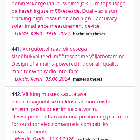
põhinev kõrge lahutusvõime ja suure täpsusega
päikesekiirguse mõõteseade. Dual – axis sun
tracking high resolution and high – accuracy
solar irradiance measurement device
Lüüde, Kevin
09.06.2021
bachelor's theses
441.
Võrgutoitel raadioliidesega
siseõhukvaliteedi mõõteseadme väljatöötamine.
Design of a mains-powered indoor air quality
monitor with radio interface
Lüüde, Kevin
03.06.2024
master's theses
442.
Välitingimustes kasutatava
elektromagnetilise ühilduvuse mõõtmiste
antenni positsioneerimise platvorm.
Development of an antenna positioning platform
for outdoor electromagnetic compability
measurements
Maasik, Geido
10.06.2026
bachelor's theses