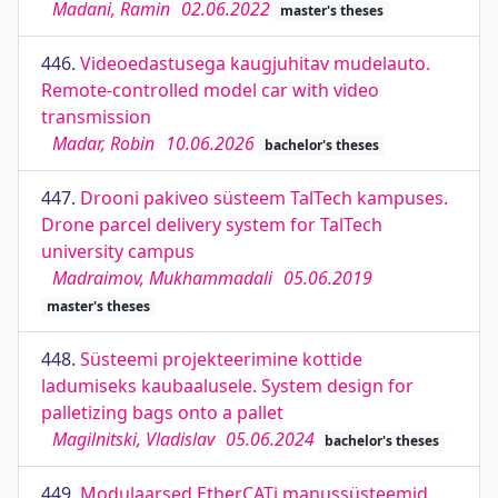
Madani, Ramin
02.06.2022
master's theses
446.
Videoedastusega kaugjuhitav mudelauto.
Remote-controlled model car with video
transmission
Madar, Robin
10.06.2026
bachelor's theses
447.
Drooni pakiveo süsteem TalTech kampuses.
Drone parcel delivery system for TalTech
university campus
Madraimov, Mukhammadali
05.06.2019
master's theses
448.
Süsteemi projekteerimine kottide
ladumiseks kaubaalusele. System design for
palletizing bags onto a pallet
Magilnitski, Vladislav
05.06.2024
bachelor's theses
449.
Modulaarsed EtherCATi manussüsteemid