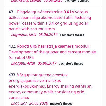
Ljutskevitš, Leonid
08.06.2020
bachelor's theses
431.
Pingelangu vähendamine 0,4 kV võrgus
päikesepaneeliga akumulaatori abil. Reducing
power losses within a 0,4 kV grid using solar
panels with accumulators
Logvinjuk, Kirill
05.06.2017
bachelor's theses
432.
Roboti UR5 haaratsi ja kaamera moodul.
Development of the gripper and camera module
for robot UR5
Loorpuu, Artur
05.06.2017
bachelor's theses
433.
Võrgupiirangutega arvestav
energiajagamise võimalikkus
energiakogukonnas. Energy sharing within an
energy community, while considering grid
constraints
Loot, Elar
26.05.2026
master's theses