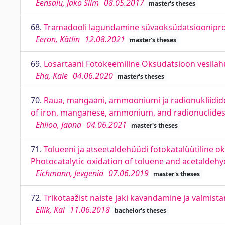
Eensalu, Jako Siim
08.05.2017
master's theses
68.
Tramadooli lagundamine süvaoksüdatsiooniprot
Eeron, Kätlin
12.08.2021
master's theses
69.
Losartaani Fotokeemiline Oksüdatsioon vesilah
Eha, Kaie
04.06.2020
master's theses
70.
Raua, mangaani, ammooniumi ja radionukliidid
of iron, manganese, ammonium, and radionuclides
Ehiloo, Jaana
04.06.2021
master's theses
71.
Tolueeni ja atseetaldehüüdi fotokatalüütiline 
Photocatalytic oxidation of toluene and acetaldehy
Eichmann, Jevgenia
07.06.2019
master's theses
72.
Trikotaažist naiste jaki kavandamine ja valmis
Ellik, Kai
11.06.2018
bachelor's theses