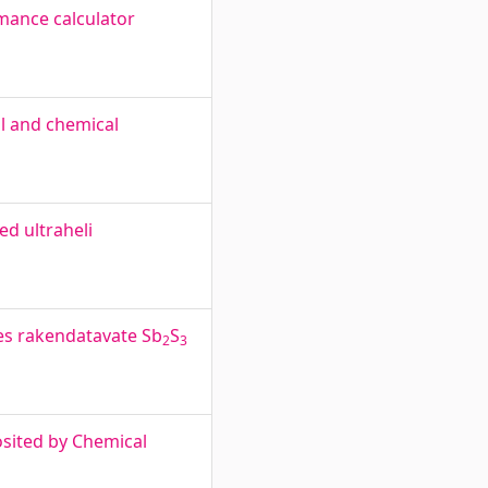
mance calculator
al and chemical
d ultraheli
des rakendatavate Sb
S
2
3
osited by Chemical