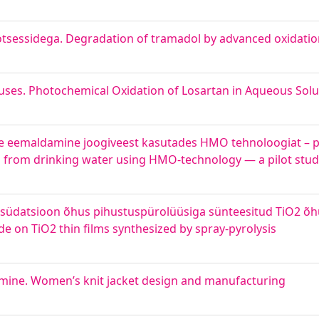
sessidega. Degradation of tramadol by advanced oxidatio
uses. Photochemical Oxidation of Losartan in Aqueous Solu
e eemaldamine joogiveest kasutades HMO tehnoloogiat – p
 from drinking water using HMO-technology — a pilot stud
oksüdatsioon õhus pihustuspürolüüsiga sünteesitud TiO2 õhu
de on TiO2 thin films synthesized by spray-pyrolysis
tamine. Women’s knit jacket design and manufacturing