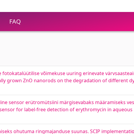
FAQ
fotokatalüütilise võimekuse uuring erinevate värvsaasteai
ally grown ZnO nanorods on the degradation of different dy
miline sensor erütromütsiini märgisevabaks määramiseks v
ensor for label-free detection of erythromycin in aqueous
iseks ohutuma ringmajanduse suunas. SCIP implementation