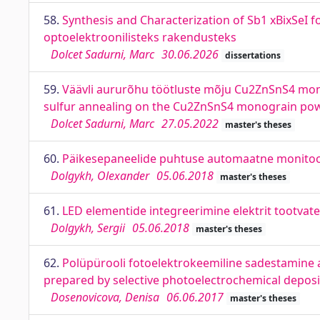
58.
Synthesis and Characterization of Sb1 xBixSeI f
optoelektroonilisteks rakendusteks
Dolcet Sadurni, Marc
30.06.2026
dissertations
59.
Väävli aururõhu töötluste mõju Cu2ZnSnS4 mono
sulfur annealing on the Cu2ZnSnS4 monograin powd
Dolcet Sadurni, Marc
27.05.2022
master's theses
60.
Päikesepaneelide puhtuse automaatne monitoor
Dolgykh, Olexander
05.06.2018
master's theses
61.
LED elementide integreerimine elektrit tootvate
Dolgykh, Sergii
05.06.2018
master's theses
62.
Polüpürooli fotoelektrokeemiline sadestamine a
prepared by selective photoelectrochemical deposi
Dosenovicova, Denisa
06.06.2017
master's theses