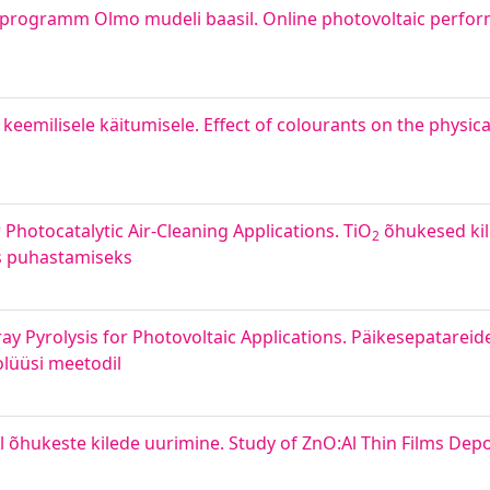
sprogramm Olmo mudeli baasil. Online photovoltaic perfor
 keemilisele käitumisele. Effect of colourants on the physic
 Photocatalytic Air-Cleaning Applications. TiO
õhukesed kile
2
ks puhastamiseks
ray Pyrolysis for Photovoltaic Applications. Päikesepatarei
olüüsi meetodil
 õhukeste kilede uurimine. Study of ZnO:Al Thin Films Dep