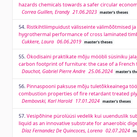
hazards chemicals towards a safer circular econo
Correa Guillen, Erandy
21.06.2023
master's theses
54.
Ristkihtliimpuidust välisseinte välimõõtmised 
hygrothermal performance of cross laminated timb
Cukkere, Laura
06.06.2019
master's theses
55.
Ökodisaini praktikate mõju mööbli süsiniku jal
carbon footprint of furniture: the case of a French 
Dauchot, Gabriel Pierre Andre
25.06.2024
master's th
56.
Pinnaspooni paksuse mõju tuletõkkeainega tööd
combustion properties of fire retardant treated p
Dembovski, Karl Harold
17.01.2024
master's theses
57.
Vesipõhine pürolüüsi vedelik kui uuenduslik su
liquid as an innovative substrate for anaerobic dig
Díaz Fernandez De Quincoces, Lorena
02.07.2024
ma