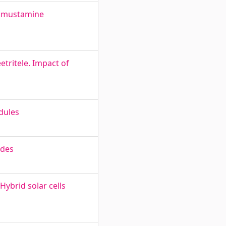
loomustamine
tritele. Impact of
dules
ades
ybrid solar cells