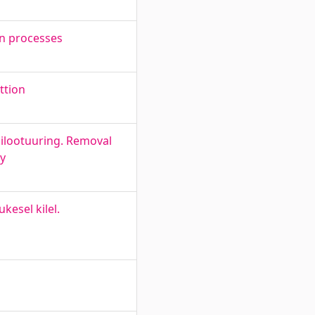
n processes
ttion
ilootuuring. Removal
y
kesel kilel.