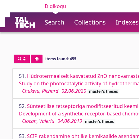
Digikogu
Search
Collections
Indexes
items found: 455
51.
Hüdrotermaalselt kasvatatud ZnO nanovarraste 
Study on the photocatalytic activity of hydrotherm
Chukwu, Richard
02.06.2020
master's theses
52.
Sünteetilise retseptoriga modifitseeritud kee
Development of a synthetic receptor-based chemos
Ciocan, Valeriu
04.06.2019
master's theses
53.
SCIP rakendamine ohtlike kemikaalide asendam