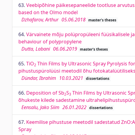
63.
Veebipõhine päikesepaneelide tootluse arvutu
based on the Olmo model
Dzhafarov, Arthur
05.06.2018
master's theses
64.
Värvainete mõju polüpropüleeni füüsikalisele ja
behaviour of polypropylene
Dutta, Labani
06.06.2019
master's theses
65.
TiO
Thin Films by Ultrasonic Spray Pyrolysis for
2
pihustuspürolüüsi meetodil õhu fotokatalüütilise
Dündar, Ibrahim
10.03.2021
dissertations
66.
Deposition of Sb
S
Thin Films by Ultrasonic Sp
2
3
õhukeste kilede sadestamine ultrahelipihustuspür
Eensalu, Jako Siim
26.01.2022
dissertations
67.
Keemilise pihustuse meetodil sadestatud ZnO:Al
Spray