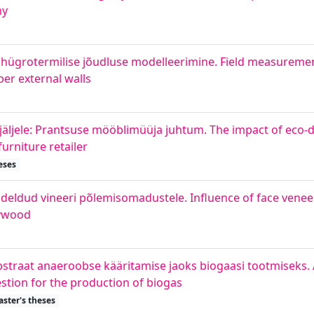
my
ja hügrotermilise jõudluse modelleerimine. Field measureme
er external walls
ajäljele: Prantsuse mööblimüüja juhtum. The impact of eco-d
furniture retailer
eses
eldud vineeri põlemisomadustele. Influence of face venee
lywood
bstraat anaeroobse kääritamise jaoks biogaasi tootmiseks.
estion for the production of biogas
ster's theses