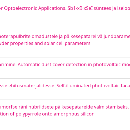
or Optoelectronic Applications. Sb1-xBixSeI süntees ja ise
terapulbrite omadustele ja päikesepatarei väljundparamee
er properties and solar cell parameters
imine. Automatic dust cover detection in photovoltaic mo
sse ehitusmaterjalidesse. Self-illuminated photovoltaic fac
morfse räni hübriidsete päikesepatareide valmistamiseks. H
tion of polypyrrole onto amorphous silicon