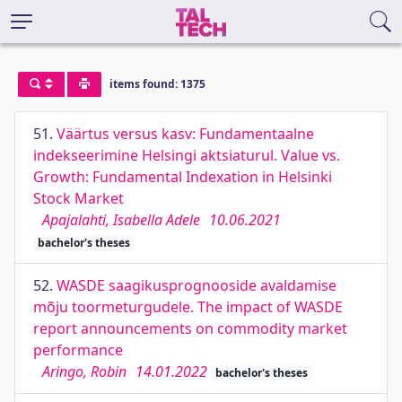
items found: 1375
51.
Väärtus versus kasv: Fundamentaalne
indekseerimine Helsingi aktsiaturul. Value vs.
Growth: Fundamental Indexation in Helsinki
Stock Market
Apajalahti, Isabella Adele
10.06.2021
bachelor's theses
52.
WASDE saagikusprognooside avaldamise
mõju toormeturgudele. The impact of WASDE
report announcements on commodity market
performance
Aringo, Robin
14.01.2022
bachelor's theses