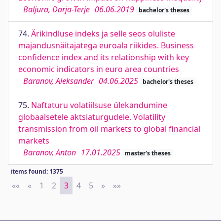
Baljura, Darja-Terje
06.06.2019
bachelor's theses
74.
Ärikindluse indeks ja selle seos oluliste
majandusnäitajatega euroala riikides. Business
confidence index and its relationship with key
economic indicators in euro area countries
Baranov, Aleksander
04.06.2025
bachelor's theses
75.
Naftaturu volatiilsuse ülekandumine
globaalsetele aktsiaturgudele. Volatility
transmission from oil markets to global financial
markets
Baranov, Anton
17.01.2025
master's theses
items found: 1375
««
First
«
Previous
1
2
3
4
5
»
Next
»»
Last