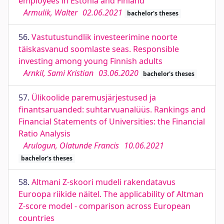
employees in Estonia and Finland
Armulik, Walter
02.06.2021
bachelor's theses
56.
Vastutustundlik investeerimine noorte
täiskasvanud soomlaste seas. Responsible
investing among young Finnish adults
Arnkil, Sami Kristian
03.06.2020
bachelor's theses
57.
Ülikoolide paremusjärjestused ja
finantsaruanded: suhtarvuanalüüs. Rankings and
Financial Statements of Universities: the Financial
Ratio Analysis
Arulogun, Olatunde Francis
10.06.2021
bachelor's theses
58.
Altmani Z-skoori mudeli rakendatavus
Euroopa riikide näitel. The applicability of Altman
Z-score model - comparison across European
countries