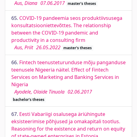
Aus, Diana
07.06.2017
master's theses
65.
COVID-19 pandeemia seos produktiivsusega
konsultatsiooniettevõttes. The relationship
between the COVID-19 pandemic and
productivity in a consulting firm
Aus, Priit
26.05.2022
master's theses
66.
Fintech teenusteturunduse mõju panganduse
teenusele Nigeeria näitel. Effect of Fintech
Services on Marketing and Banking Services in
Nigeria
Ayodele, Olaide Tinuola
02.06.2017
bachelor's theses
67.
Eesti Vabariigi osalusega äriühingute
eksisteerimise põhjused ja omakapitali tootlus.
Reasoning for the existence and return on equity
of state-owned enterprises in Estonia