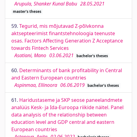
Arupula, Shanker Kunal Babu
28.05.2021
master's theses
59.
Tegurid, mis mõjutavad Z-põlvkonna
aktsepteerimist finantstehnoloogia teenuste
osas. Factors Affecting Generation Z Acceptance
towards Fintech Services
Asatiani, Mano
03.06.2021
bachelor's theses
60.
Determinants of bank profitability in Central
and Eastern European countries
Aspinmaa, Ellinoora
06.06.2019
bachelor's theses
61.
Haridustaseme ja SKP seose paneelandmete
analüüs Kesk- ja Ida-Euroopa riikide näitel. Panel
data analysis of the relationship between
education level and GDP central and eastern
European countries
Astapova, Anita
02.06.2022