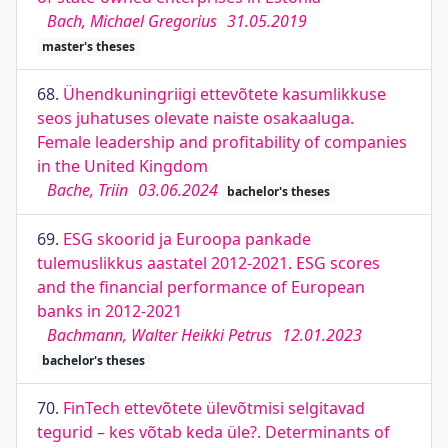
Bach, Michael Gregorius
31.05.2019
master's theses
68.
Ühendkuningriigi ettevõtete kasumlikkuse
seos juhatuses olevate naiste osakaaluga.
Female leadership and profitability of companies
in the United Kingdom
Bache, Triin
03.06.2024
bachelor's theses
69.
ESG skoorid ja Euroopa pankade
tulemuslikkus aastatel 2012-2021. ESG scores
and the financial performance of European
banks in 2012-2021
Bachmann, Walter Heikki Petrus
12.01.2023
bachelor's theses
70.
FinTech ettevõtete ülevõtmisi selgitavad
tegurid – kes võtab keda üle?. Determinants of