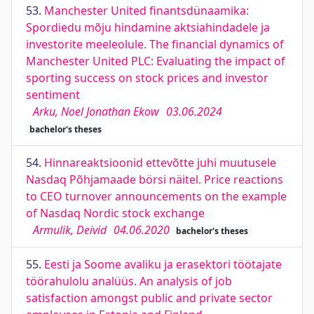
53.
Manchester United finantsdünaamika:
Spordiedu mõju hindamine aktsiahindadele ja
investorite meeleolule. The financial dynamics of
Manchester United PLC: Evaluating the impact of
sporting success on stock prices and investor
sentiment
Arku, Noel Jonathan Ekow
03.06.2024
bachelor's theses
54.
Hinnareaktsioonid ettevõtte juhi muutusele
Nasdaq Põhjamaade börsi näitel. Price reactions
to CEO turnover announcements on the example
of Nasdaq Nordic stock exchange
Armulik, Deivid
04.06.2020
bachelor's theses
55.
Eesti ja Soome avaliku ja erasektori töötajate
töörahulolu analüüs. An analysis of job
satisfaction amongst public and private sector