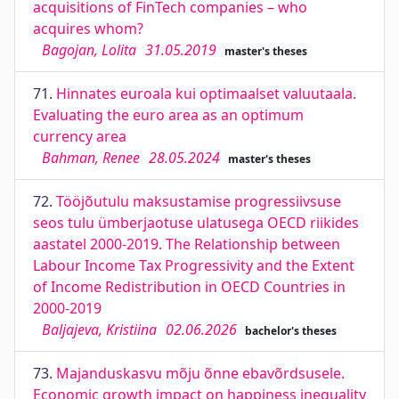
acquisitions of FinTech companies – who
acquires whom?
Bagojan, Lolita
31.05.2019
master's theses
71.
Hinnates euroala kui optimaalset valuutaala.
Evaluating the euro area as an optimum
currency area
Bahman, Renee
28.05.2024
master's theses
72.
Tööjõutulu maksustamise progressiivsuse
seos tulu ümberjaotuse ulatusega OECD riikides
aastatel 2000-2019. The Relationship between
Labour Income Tax Progressivity and the Extent
of Income Redistribution in OECD Countries in
2000-2019
Baljajeva, Kristiina
02.06.2026
bachelor's theses
73.
Majanduskasvu mõju õnne ebavõrdsusele.
Economic growth impact on happiness inequality