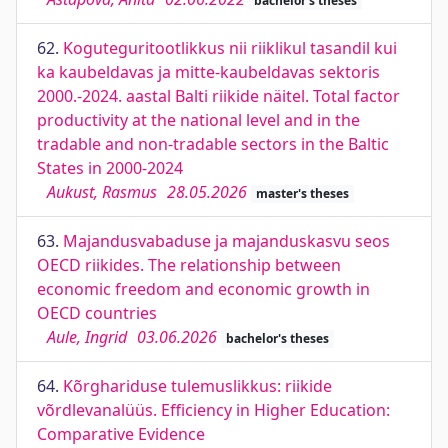
bachelor's theses
62.
Koguteguritootlikkus nii riiklikul tasandil kui
ka kaubeldavas ja mitte-kaubeldavas sektoris
2000.-2024. aastal Balti riikide näitel. Total factor
productivity at the national level and in the
tradable and non-tradable sectors in the Baltic
States in 2000-2024
Aukust, Rasmus
28.05.2026
master's theses
63.
Majandusvabaduse ja majanduskasvu seos
OECD riikides. The relationship between
economic freedom and economic growth in
OECD countries
Aule, Ingrid
03.06.2026
bachelor's theses
64.
Kõrghariduse tulemuslikkus: riikide
võrdlevanalüüs. Efficiency in Higher Education:
Comparative Evidence