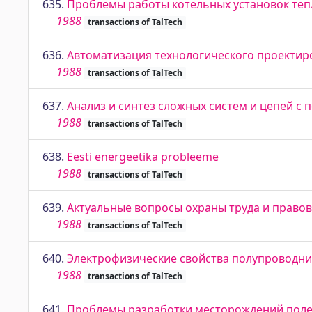
635.
Проблемы работы котельных установок теп
1988
transactions of TalTech
636.
Автоматизация технологического проектир
1988
transactions of TalTech
637.
Анализ и синтез сложных систем и цепей 
1988
transactions of TalTech
638.
Eesti energeetika probleeme
1988
transactions of TalTech
639.
Актуальные вопросы охраны труда и прав
1988
transactions of TalTech
640.
Электрофизические свойства полупроводни
1988
transactions of TalTech
641.
Проблемы разработки месторождений поле