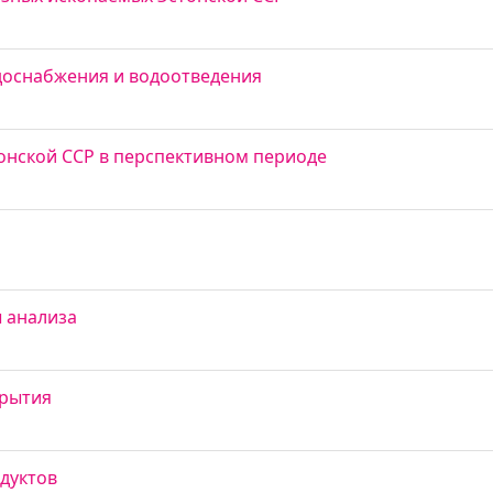
доснабжения и водоотведения
онской ССР в перспективном периоде
 анализа
крытия
дуктов