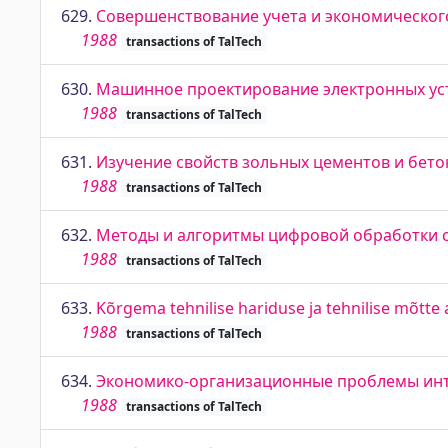
629.
Совершенствование учета и экономическог
1988
transactions of TalTech
630.
Машинное проектирование электронных уст
1988
transactions of TalTech
631.
Изучение свойств зольных цементов и бето
1988
transactions of TalTech
632.
Методы и алгоритмы цифровой обработки 
1988
transactions of TalTech
633.
Kõrgema tehnilise hariduse ja tehnilise mõtte 
1988
transactions of TalTech
634.
Экономико-организационные проблемы инт
1988
transactions of TalTech