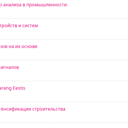
о анализа в промышленности
ройств и систем
нов на их основе
сигналов
areng Eestis
енсификации строительства