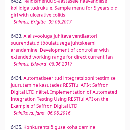
6432.
Näidismenüü 5-aastasele haavandilise
koliidiga tüdrukule. Sample menu for 5 years old
girl with ulcerative colitis
Salmus, Brigitte
09.06.2017
6433.
Alalisvooluga juhitava ventilaatori
suurendatud tööulatusega juhtskeemi
arendamine. Development of controller with
extended working range for direct current fan
Salmus, Edward
08.06.2017
6434.
Automatiseeritud integratsiooni testimise
juurutamine kasutades RESTful API-t Saffron
Digital LTD näitel. Implementation of Automated
Integration Testing Using RESTful API on the
Example of Saffron Digital LTD
Salnikova, Jana
06.06.2016
6435.
Konkurentsiõiguse kohaldamine