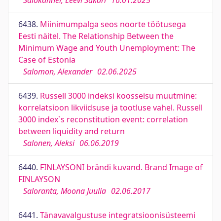
Salokannel, Leevi Sakari
16.01.2025
6438.
Miinimumpalga seos noorte töötusega
Eesti näitel. The Relationship Between the
Minimum Wage and Youth Unemployment: The
Case of Estonia
Salomon, Alexander
02.06.2025
6439.
Russell 3000 indeksi koosseisu muutmine:
korrelatsioon likviidsuse ja tootluse vahel. Russell
3000 index`s reconstitution event: correlation
between liquidity and return
Salonen, Aleksi
06.06.2019
6440.
FINLAYSONI brändi kuvand. Brand Image of
FINLAYSON
Saloranta, Moona Juulia
02.06.2017
6441.
Tänavavalgustuse integratsioonisüsteemi