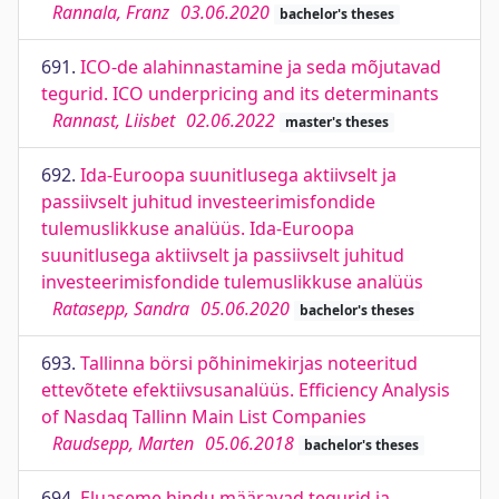
Rannala, Franz
03.06.2020
bachelor's theses
691.
ICO-de alahinnastamine ja seda mõjutavad
tegurid. ICO underpricing and its determinants
Rannast, Liisbet
02.06.2022
master's theses
692.
Ida-Euroopa suunitlusega aktiivselt ja
passiivselt juhitud investeerimisfondide
tulemuslikkuse analüüs. Ida-Euroopa
suunitlusega aktiivselt ja passiivselt juhitud
investeerimisfondide tulemuslikkuse analüüs
Ratasepp, Sandra
05.06.2020
bachelor's theses
693.
Tallinna börsi põhinimekirjas noteeritud
ettevõtete efektiivsusanalüüs. Efficiency Analysis
of Nasdaq Tallinn Main List Companies
Raudsepp, Marten
05.06.2018
bachelor's theses
694.
Eluaseme hindu määravad tegurid ja