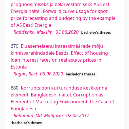
prognoosimiseks ja eelarvestamiseks AS Eesti
Energia näitel. Forward curve usage for spot
price forecasting and budgeting by the example
of AS Eesti Energia
Radtšenko, Maksim
05.06.2020
bachelor's theses
679.
Eluasemelaenu intressimäärade mõju
kinnisvarahindadele Eestis. Effect of housing
loan interest rates on real estate prices in
Estonia
Ragne, Riiet
03.06.2020
bachelor's theses
680.
Korruptsioon kui turunduse keskkonna
element: Bangladeshi näitel. Corruption as
Element of Marketing Environment: the Case of
Bangladesh
Rahaman, Md. Mahfuzur
02.06.2017
bachelor's theses