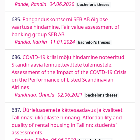
Rande, Randin
04.06.2020
bachelor's theses
685.
Panganduskontserni SEB AB õiglase
väärtuse hindamine. Fair value assessment of
banking group SEB AB
Randla, Kätriin
11.01.2024
bachelor's theses
686.
COVID-19 kriisi mõju hindamine noteeritud
Skandinaavia lennuettevõtete tulemustele.
Assessment of the Impact of the COVID-19 Crisis
on the Performance of Listed Scandinavian
Airlines
Randmaa, Õnnela
02.06.2021
bachelor's theses
687.
Üürieluasemete kättesaadavus ja kvaliteet
Tallinnas: üliõpilaste hinnang. Affordability and
quality of rental housing in Tallinn: students`
assessments