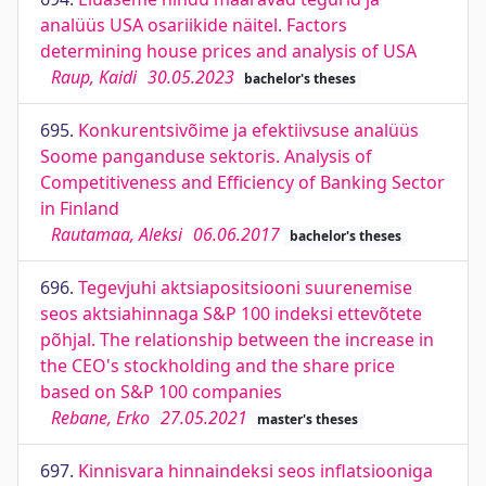
analüüs USA osariikide näitel. Factors
determining house prices and analysis of USA
Raup, Kaidi
30.05.2023
bachelor's theses
695.
Konkurentsivõime ja efektiivsuse analüüs
Soome panganduse sektoris. Analysis of
Competitiveness and Efficiency of Banking Sector
in Finland
Rautamaa, Aleksi
06.06.2017
bachelor's theses
696.
Tegevjuhi aktsiapositsiooni suurenemise
seos aktsiahinnaga S&P 100 indeksi ettevõtete
põhjal. The relationship between the increase in
the CEO's stockholding and the share price
based on S&P 100 companies
Rebane, Erko
27.05.2021
master's theses
697.
Kinnisvara hinnaindeksi seos inflatsiooniga