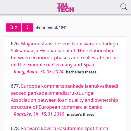
items found: 1041
676.
Majandusfaaside seos kinnisvarahindadega
Saksamaa ja Hispaania näitel. The relationship
between economic phases and real estate prices
on the example of Germany and Spain
Raag, Anita
30.05.2024
bachelor's theses
677.
Euroopa kommertspankade laenukvaliteedi
seosed pankade omandistruktuuriga.
Association between loan quality and ownership
structure of European commercial banks
Raasuke, Lii
15.01.2019
master's theses
678.
Forward kõvera kasutamine spot hinna