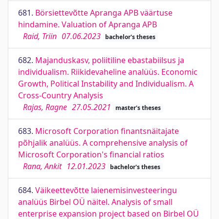
681.
Börsiettevõtte Apranga APB väärtuse
hindamine. Valuation of Apranga APB
Raid, Triin
07.06.2023
bachelor's theses
682.
Majanduskasv, poliitiline ebastabiilsus ja
individualism. Riikidevaheline analüüs. Economic
Growth, Political Instability and Individualism. A
Cross-Country Analysis
Rajas, Ragne
27.05.2021
master's theses
683.
Microsoft Corporation finantsnäitajate
põhjalik analüüs. A comprehensive analysis of
Microsoft Corporation's financial ratios
Rana, Ankit
12.01.2023
bachelor's theses
684.
Väikeettevõtte laienemisinvesteeringu
analüüs Birbel OÜ näitel. Analysis of small
enterprise expansion project based on Birbel OÜ