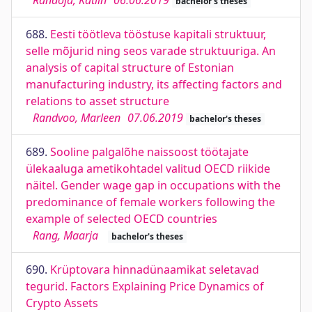
Randoja, Kätlin
06.06.2019
bachelor's theses
688.
Eesti töötleva tööstuse kapitali struktuur,
selle mõjurid ning seos varade struktuuriga. An
analysis of capital structure of Estonian
manufacturing industry, its affecting factors and
relations to asset structure
Randvoo, Marleen
07.06.2019
bachelor's theses
689.
Sooline palgalõhe naissoost töötajate
ülekaaluga ametikohtadel valitud OECD riikide
näitel. Gender wage gap in occupations with the
predominance of female workers following the
example of selected OECD countries
Rang, Maarja
bachelor's theses
690.
Krüptovara hinnadünaamikat seletavad
tegurid. Factors Explaining Price Dynamics of
Crypto Assets