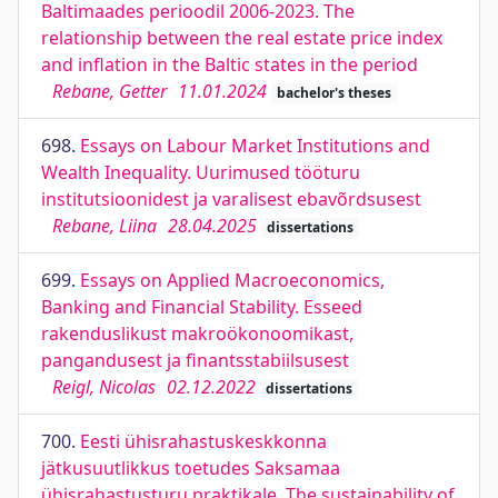
Baltimaades perioodil 2006-2023. The
relationship between the real estate price index
and inflation in the Baltic states in the period
Rebane, Getter
11.01.2024
bachelor's theses
698.
Essays on Labour Market Institutions and
Wealth Inequality. Uurimused tööturu
institutsioonidest ja varalisest ebavõrdsusest
Rebane, Liina
28.04.2025
dissertations
699.
Essays on Applied Macroeconomics,
Banking and Financial Stability. Esseed
rakenduslikust makroökonoomikast,
pangandusest ja ﬁnantsstabiilsusest
Reigl, Nicolas
02.12.2022
dissertations
700.
Eesti ühisrahastuskeskkonna
jätkusuutlikkus toetudes Saksamaa
ühisrahastusturu praktikale. The sustainability of