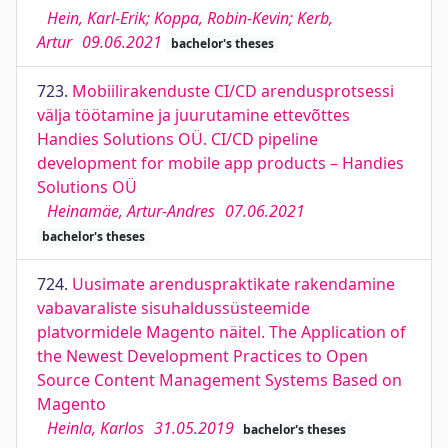
Hein, Karl-Erik; Koppa, Robin-Kevin; Kerb,
Artur
09.06.2021
bachelor's theses
723.
Mobiilirakenduste CI/CD arendusprotsessi
välja töötamine ja juurutamine ettevõttes
Handies Solutions OÜ. CI/CD pipeline
development for mobile app products – Handies
Solutions OÜ
Heinamäe, Artur-Andres
07.06.2021
bachelor's theses
724.
Uusimate arenduspraktikate rakendamine
vabavaraliste sisuhaldussüsteemide
platvormidele Magento näitel. The Application of
the Newest Development Practices to Open
Source Content Management Systems Based on
Magento
Heinla, Karlos
31.05.2019
bachelor's theses