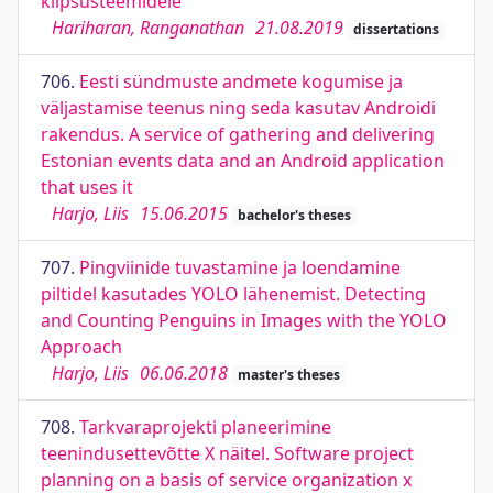
kiipsüsteemidele
Hariharan, Ranganathan
21.08.2019
dissertations
706.
Eesti sündmuste andmete kogumise ja
väljastamise teenus ning seda kasutav Androidi
rakendus. A service of gathering and delivering
Estonian events data and an Android application
that uses it
Harjo, Liis
15.06.2015
bachelor's theses
707.
Pingviinide tuvastamine ja loendamine
piltidel kasutades YOLO lähenemist. Detecting
and Counting Penguins in Images with the YOLO
Approach
Harjo, Liis
06.06.2018
master's theses
708.
Tarkvaraprojekti planeerimine
teenindusettevõtte X näitel. Software project
planning on a basis of service organization x