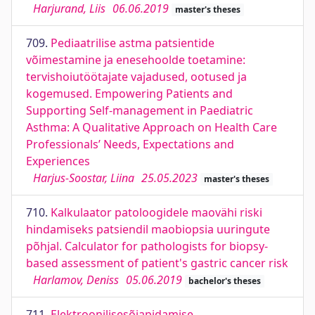
Harjurand, Liis
06.06.2019
master's theses
709.
Pediaatrilise astma patsientide
võimestamine ja enesehoolde toetamine:
tervishoiutöötajate vajadused, ootused ja
kogemused. Empowering Patients and
Supporting Self-management in Paediatric
Asthma: A Qualitative Approach on Health Care
Professionals’ Needs, Expectations and
Experiences
Harjus-Soostar, Liina
25.05.2023
master's theses
710.
Kalkulaator patoloogidele maovähi riski
hindamiseks patsiendil maobiopsia uuringute
põhjal. Calculator for pathologists for biopsy-
based assessment of patient's gastric cancer risk
Harlamov, Deniss
05.06.2019
bachelor's theses
711.
Elektroonilisesõjapidamise