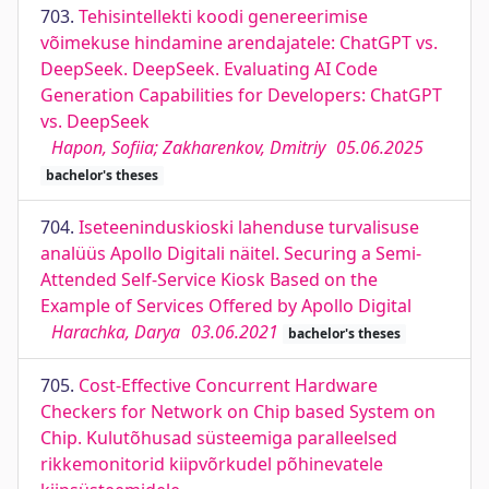
703.
Tehisintellekti koodi genereerimise
võimekuse hindamine arendajatele: ChatGPT vs.
DeepSeek. DeepSeek. Evaluating AI Code
Generation Capabilities for Developers: ChatGPT
vs. DeepSeek
Hapon, Sofiia; Zakharenkov, Dmitriy
05.06.2025
bachelor's theses
704.
Iseteeninduskioski lahenduse turvalisuse
analüüs Apollo Digitali näitel. Securing a Semi-
Attended Self-Service Kiosk Based on the
Example of Services Offered by Apollo Digital
Harachka, Darya
03.06.2021
bachelor's theses
705.
Cost-Effective Concurrent Hardware
Checkers for Network on Chip based System on
Chip. Kulutõhusad süsteemiga paralleelsed
rikkemonitorid kiipvõrkudel põhinevatele