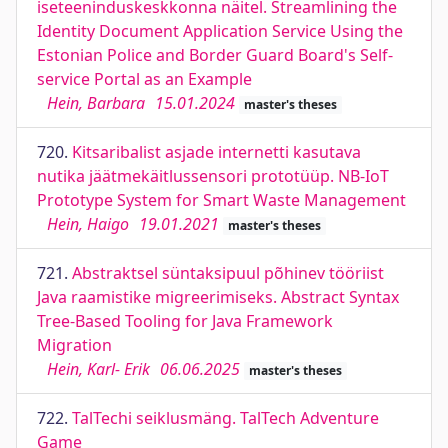
iseteeninduskeskkonna näitel. Streamlining the
Identity Document Application Service Using the
Estonian Police and Border Guard Board's Self-
service Portal as an Example
Hein, Barbara
15.01.2024
master's theses
720.
Kitsaribalist asjade internetti kasutava
nutika jäätmekäitlussensori prototüüp. NB-IoT
Prototype System for Smart Waste Management
Hein, Haigo
19.01.2021
master's theses
721.
Abstraktsel süntaksipuul põhinev tööriist
Java raamistike migreerimiseks. Abstract Syntax
Tree-Based Tooling for Java Framework
Migration
Hein, Karl- Erik
06.06.2025
master's theses
722.
TalTechi seiklusmäng. TalTech Adventure
Game