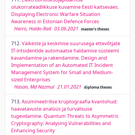
olukorrateadlikkuse kuvamine Eesti kaitseväes.
Displaying Electronic Warfare Situation
Awareness in Estonian Defence Forces
Harro, Haldo-Rait
03.06.2021
master's theses
712.
Väikeste ja keskmise suurusega ettevõtjate
IT-intsidentide automaatse haldamise süsteemi
kavandamine ja rakendamine. Design and
Implementation of an Automated IT Incident
Management System for Small and Medium-
sized Enterprises
Hasan, Md Nazmul
21.01.2021
diploma theses
713.
Asümmeetrilise krüptograafia kvantohud:
haavatavuste analüüs ja turvalisuse
tugevdamine. Quantum Threats to Asymmetric
Cryptography: Analysing Vulnerabilities and
Enhancing Security