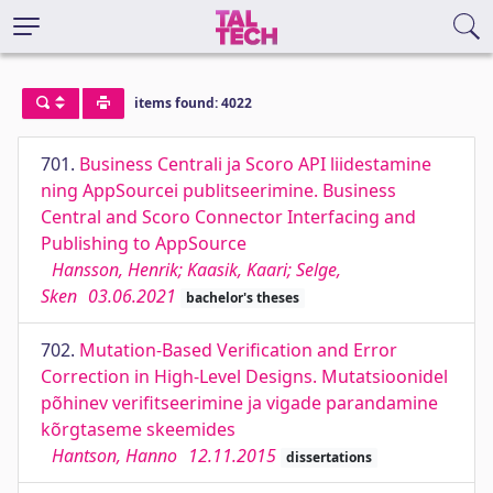
items found: 4022
701.
Business Centrali ja Scoro API liidestamine
ning AppSourcei publitseerimine. Business
Central and Scoro Connector Interfacing and
Publishing to AppSource
Hansson, Henrik; Kaasik, Kaari; Selge,
Sken
03.06.2021
bachelor's theses
702.
Mutation-Based Verification and Error
Correction in High-Level Designs. Mutatsioonidel
põhinev verifitseerimine ja vigade parandamine
kõrgtaseme skeemides
Hantson, Hanno
12.11.2015
dissertations