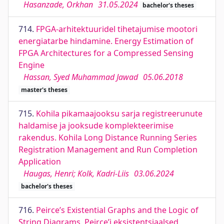
Hasanzade, Orkhan
31.05.2024
bachelor's theses
714.
FPGA-arhitektuuridel tihetajumise mootori
energiatarbe hindamine. Energy Estimation of
FPGA Architectures for a Compressed Sensing
Engine
Hassan, Syed Muhammad Jawad
05.06.2018
master's theses
715.
Kohila pikamaajooksu sarja registreerunute
haldamise ja jooksude komplekteerimise
rakendus. Kohila Long Distance Running Series
Registration Management and Run Completion
Application
Haugas, Henri; Kolk, Kadri-Liis
03.06.2024
bachelor's theses
716.
Peirce’s Existential Graphs and the Logic of
String Diagrams. Peirce’i eksistentsiaalsed