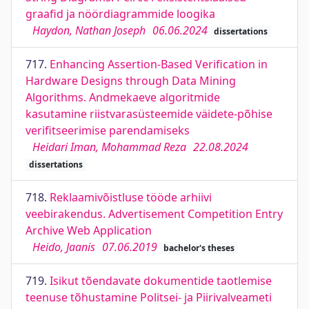
graafid ja nöördiagrammide loogika
Haydon, Nathan Joseph
06.06.2024
dissertations
717.
Enhancing Assertion-Based Verification in
Hardware Designs through Data Mining
Algorithms. Andmekaeve algoritmide
kasutamine riistvarasüsteemide väidete-põhise
verifitseerimise parendamiseks
Heidari Iman, Mohammad Reza
22.08.2024
dissertations
718.
Reklaamivõistluse tööde arhiivi
veebirakendus. Advertisement Competition Entry
Archive Web Application
Heido, Jaanis
07.06.2019
bachelor's theses
719.
Isikut tõendavate dokumentide taotlemise
teenuse tõhustamine Politsei- ja Piirivalveameti