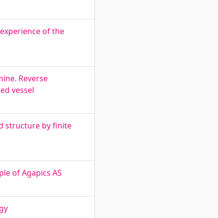
 experience of the
mine. Reverse
ed vessel
 structure by finite
le of Agapics AS
gy