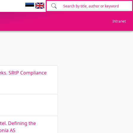
Intranet
eks. SRtP Compliance
el. Defining the
onia AS