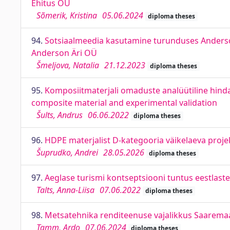
Ehitus OÜ
Sõmerik, Kristina
05.06.2024
diploma theses
94.
Sotsiaalmeedia kasutamine turunduses Anderson
Anderson Äri OÜ
Šmeljova, Natalia
21.12.2023
diploma theses
95.
Komposiitmaterjali omaduste analüütiline hindam
composite material and experimental validation
Šults, Andrus
06.06.2022
diploma theses
96.
HDPE materjalist D-kategooria väikelaeva proje
Šuprudko, Andrei
28.05.2026
diploma theses
97.
Aeglase turismi kontseptsiooni tuntus eestlast
Talts, Anna-Liisa
07.06.2022
diploma theses
98.
Metsatehnika renditeenuse vajalikkus Saaremaal
Tamm, Ardo
07.06.2024
diploma theses