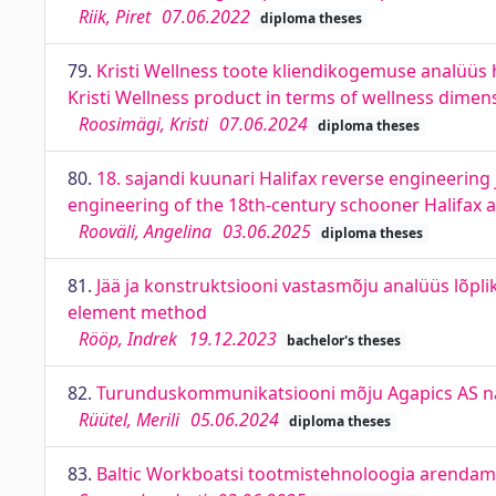
Riik, Piret
07.06.2022
diploma theses
79.
Kristi Wellness toote kliendikogemuse analüüs 
Kristi Wellness product in terms of wellness dimen
Roosimägi, Kristi
07.06.2024
diploma theses
80.
18. sajandi kuunari Halifax reverse engineerin
engineering of the 18th-century schooner Halifax 
Rooväli, Angelina
03.06.2025
diploma theses
81.
Jää ja konstruktsiooni vastasmõju analüüs lõplik
element method
Rööp, Indrek
19.12.2023
bachelor's theses
82.
Turunduskommunikatsiooni mõju Agapics AS näi
Rüütel, Merili
05.06.2024
diploma theses
83.
Baltic Workboatsi tootmistehnoloogia arendam