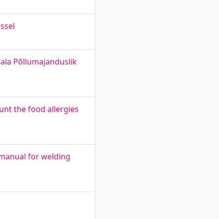
ssel
jala Põllumajanduslik
unt the food allergies
 manual for welding