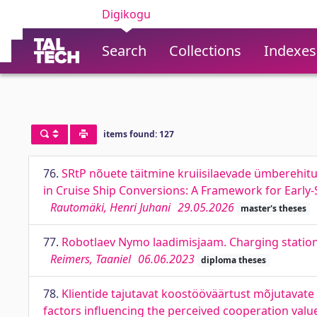
Digikogu
Search
Collections
Indexes
items found: 127
76.
SRtP nõuete täitmine kruiisilaevade ümberehit
in Cruise Ship Conversions: A Framework for Early
Rautomäki, Henri Juhani
29.05.2026
master's theses
77.
Robotlaev Nymo laadimisjaam. Charging stati
Reimers, Taaniel
06.06.2023
diploma theses
78.
Klientide tajutavat koostööväärtust mõjutavate
factors influencing the perceived cooperation va