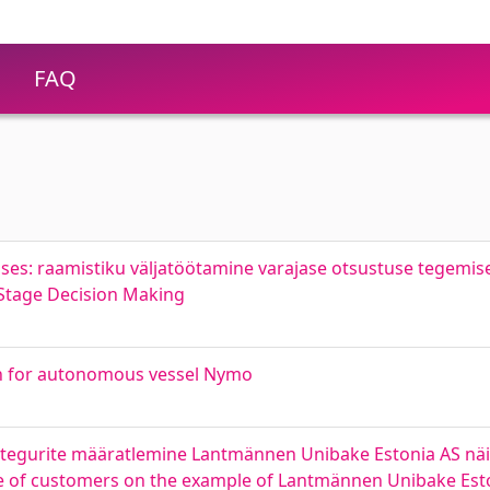
FAQ
uses: raamistiku väljatöötamine varajase otsustuse tegemis
-Stage Decision Making
on for autonomous vessel Nymo
 tegurite määratlemine Lantmännen Unibake Estonia AS näit
lue of customers on the example of Lantmännen Unibake Est