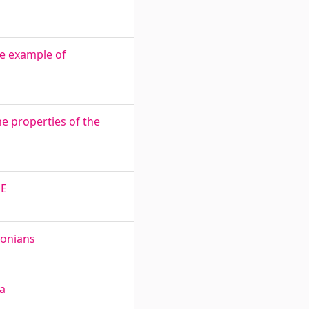
he example of
e properties of the
PE
tonians
aa