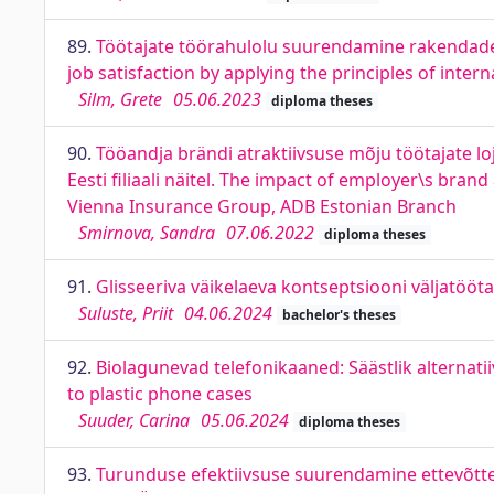
89.
Töötajate töörahulolu suurendamine rakendade
job satisfaction by applying the principles of inter
Silm, Grete
05.06.2023
diploma theses
90.
Tööandja brändi atraktiivsuse mõju töötajate l
Eesti filiaali näitel. The impact of employer\s br
Vienna Insurance Group, ADB Estonian Branch
Smirnova, Sandra
07.06.2022
diploma theses
91.
Glisseeriva väikelaeva kontseptsiooni väljatööt
Suluste, Priit
04.06.2024
bachelor's theses
92.
Biolagunevad telefonikaaned: Säästlik alternatii
to plastic phone cases
Suuder, Carina
05.06.2024
diploma theses
93.
Turunduse efektiivsuse suurendamine ettevõtte 