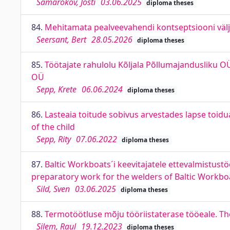
Samarokov, Josti
03.06.2025
diploma theses
84.
Mehitamata pealveevahendi kontseptsiooni väl
Seersant, Bert
28.05.2026
diploma theses
85.
Töötajate rahulolu Kõljala Põllumajandusliku OÜ
OÜ
Sepp, Krete
06.06.2024
diploma theses
86.
Lasteaia toitude sobivus arvestades lapse toidua
of the child
Sepp, Rity
07.06.2022
diploma theses
87.
Baltic Workboats´i keevitajatele ettevalmistus
preparatory work for the welders of Baltic Workbo
Sild, Sven
03.06.2025
diploma theses
88.
Termotöötluse mõju tööriistaterase tööeale. The 
Silem, Raul
19.12.2023
diploma theses