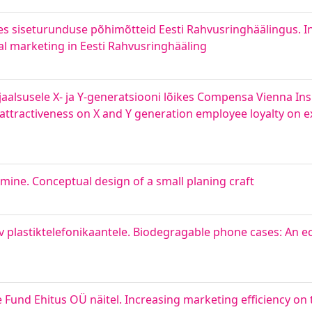
s siseturunduse põhimõtteid Eesti Rahvusringhäälingus. 
nal marketing in Eesti Rahvusringhääling
ojaalsusele X- ja Y-generatsiooni lõikes Compensa Vienna I
and attractiveness on X and Y generation employee loyalty o
amine. Conceptual design of a small planing craft
v plastiktelefonikaantele. Biodegragable phone cases: An ec
Fund Ehitus OÜ näitel. Increasing marketing efficiency on