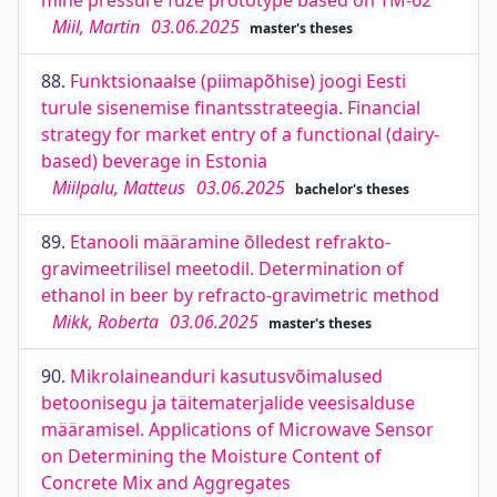
mine pressure fuze prototype based on TM-62
Miil, Martin
03.06.2025
master's theses
88.
Funktsionaalse (piimapõhise) joogi Eesti
turule sisenemise finantsstrateegia. Financial
strategy for market entry of a functional (dairy-
based) beverage in Estonia
Miilpalu, Matteus
03.06.2025
bachelor's theses
89.
Etanooli määramine õlledest refrakto-
gravimeetrilisel meetodil. Determination of
ethanol in beer by refracto-gravimetric method
Mikk, Roberta
03.06.2025
master's theses
90.
Mikrolaineanduri kasutusvõimalused
betoonisegu ja täitematerjalide veesisalduse
määramisel. Applications of Microwave Sensor
on Determining the Moisture Content of
Concrete Mix and Aggregates