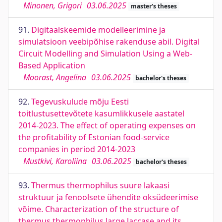
Minonen, Grigori
03.06.2025
master's theses
91.
Digitaalskeemide modelleerimine ja
simulatsioon veebipõhise rakenduse abil. Digital
Circuit Modelling and Simulation Using a Web-
Based Application
Moorast, Angelina
03.06.2025
bachelor's theses
92.
Tegevuskulude mõju Eesti
toitlustusettevõtete kasumlikkusele aastatel
2014-2023. The effect of operating expenses on
the profitability of Estonian food-service
companies in period 2014-2023
Mustkivi, Karoliina
03.06.2025
bachelor's theses
93.
Thermus thermophilus suure lakaasi
struktuur ja fenoolsete ühendite oksüdeerimise
võime. Characterization of the structure of
thermus thermophilus large laccase and its