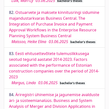
Luik, Mari-Ly
03.06.2025
bachelor's theses
82.
Ostuarvete ja maksete kinnitusringi sidumine
majandustarkvaras Business Central. The
Integration of Purchase Invoice and Payment
Approval Workflows in the Enterprise Resource
Planning System Business Central
Maissoo, Heike Elina
03.06.2025
bachelor's theses
83.
Eesti ehitusettevõtete tulemuslikkusega
seotud tegurid aastatel 2014-2023. Factors
associated with the performance of Estonian
construction companies over the period of 2014-
2023
Margus, Linda
03.06.2025
bachelor's theses
84.
Äriregistri ühinemise ja jagunemise avalduste
äri- ja süsteemianalüüs. Business and System
Analysis of Merger and Division Applications in