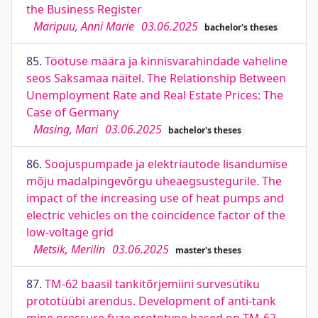
the Business Register
Maripuu, Anni Marie
03.06.2025
bachelor's theses
85.
Töötuse määra ja kinnisvarahindade vaheline
seos Saksamaa näitel. The Relationship Between
Unemployment Rate and Real Estate Prices: The
Case of Germany
Masing, Mari
03.06.2025
bachelor's theses
86.
Soojuspumpade ja elektriautode lisandumise
mõju madalpingevõrgu üheaegsustegurile. The
impact of the increasing use of heat pumps and
electric vehicles on the coincidence factor of the
low-voltage grid
Metsik, Merilin
03.06.2025
master's theses
87.
TM-62 baasil tankitõrjemiini survesütiku
prototüübi arendus. Development of anti-tank