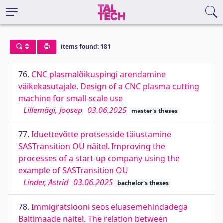
items found: 181
76.
CNC plasmalõikuspingi arendamine
väikekasutajale. Design of a CNC plasma cutting
machine for small-scale use
Lillemägi, Joosep
03.06.2025
master's theses
77.
Iduettevõtte protsesside täiustamine
SASTransition OÜ näitel. Improving the
processes of a start-up company using the
example of SASTransition OÜ
Linder, Astrid
03.06.2025
bachelor's theses
78.
Immigratsiooni seos eluasemehindadega
Baltimaade näitel. The relation between