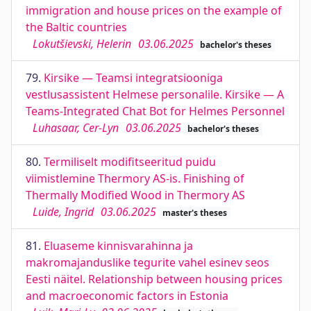
immigration and house prices on the example of
the Baltic countries
Lokutšievski, Helerin
03.06.2025
bachelor's theses
79.
Kirsike — Teamsi integratsiooniga
vestlusassistent Helmese personalile. Kirsike — A
Teams-Integrated Chat Bot for Helmes Personnel
Luhasaar, Cer-Lyn
03.06.2025
bachelor's theses
80.
Termiliselt modifitseeritud puidu
viimistlemine Thermory AS-is. Finishing of
Thermally Modified Wood in Thermory AS
Luide, Ingrid
03.06.2025
master's theses
81.
Eluaseme kinnisvarahinna ja
makromajanduslike tegurite vahel esinev seos
Eesti näitel. Relationship between housing prices
and macroeconomic factors in Estonia