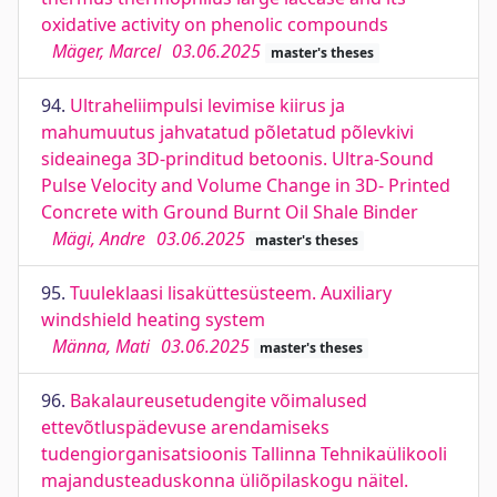
oxidative activity on phenolic compounds
Mäger, Marcel
03.06.2025
master's theses
94.
Ultraheliimpulsi levimise kiirus ja
mahumuutus jahvatatud põletatud põlevkivi
sideainega 3D-prinditud betoonis. Ultra-Sound
Pulse Velocity and Volume Change in 3D- Printed
Concrete with Ground Burnt Oil Shale Binder
Mägi, Andre
03.06.2025
master's theses
95.
Tuuleklaasi lisaküttesüsteem. Auxiliary
windshield heating system
Männa, Mati
03.06.2025
master's theses
96.
Bakalaureusetudengite võimalused
ettevõtluspädevuse arendamiseks
tudengiorganisatsioonis Tallinna Tehnikaülikooli
majandusteaduskonna üliõpilaskogu näitel.