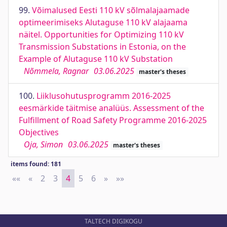
99.
Võimalused Eesti 110 kV sõlmalajaamade
optimeerimiseks Alutaguse 110 kV alajaama
näitel. Opportunities for Optimizing 110 kV
Transmission Substations in Estonia, on the
Example of Alutaguse 110 kV Substation
Nõmmela, Ragnar
03.06.2025
master's theses
100.
Liiklusohutusprogramm 2016-2025
eesmärkide täitmise analüüs. Assessment of the
Fulfillment of Road Safety Programme 2016-2025
Objectives
Oja, Simon
03.06.2025
master's theses
items found: 181
««
First
«
Previous
2
3
4
5
6
»
Next
»»
Last
TALTECH DIGIKOGU