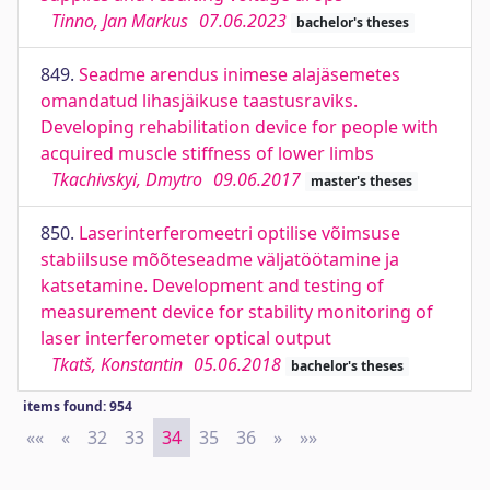
Tinno, Jan Markus
07.06.2023
bachelor's theses
849.
Seadme arendus inimese alajäsemetes
omandatud lihasjäikuse taastusraviks.
Developing rehabilitation device for people with
acquired muscle stiffness of lower limbs
Tkachivskyi, Dmytro
09.06.2017
master's theses
850.
Laserinterferomeetri optilise võimsuse
stabiilsuse mõõteseadme väljatöötamine ja
katsetamine. Development and testing of
measurement device for stability monitoring of
laser interferometer optical output
Tkatš, Konstantin
05.06.2018
bachelor's theses
items found: 954
««
First
«
Previous
32
33
34
35
36
»
Next
»»
Last