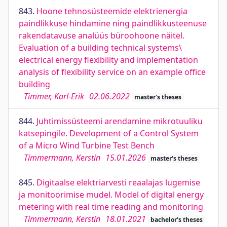
843.
Hoone tehnosüsteemide elektrienergia
paindlikkuse hindamine ning paindlikkusteenuse
rakendatavuse analüüs büroohoone näitel.
Evaluation of a building technical systems\
electrical energy flexibility and implementation
analysis of flexibility service on an example office
building
Timmer, Karl-Erik
02.06.2022
master's theses
844.
Juhtimissüsteemi arendamine mikrotuuliku
katsepingile. Development of a Control System
of a Micro Wind Turbine Test Bench
Timmermann, Kerstin
15.01.2026
master's theses
845.
Digitaalse elektriarvesti reaalajas lugemise
ja monitoorimise mudel. Model of digital energy
metering with real time reading and monitoring
Timmermann, Kerstin
18.01.2021
bachelor's theses