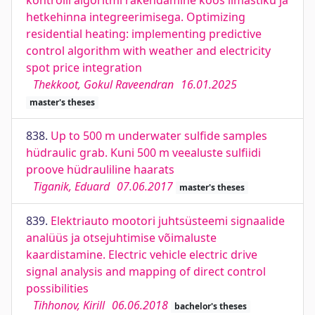
kontrolli algoritmi rakendamine koos ilmastiku ja
hetkehinna integreerimisega. Optimizing
residential heating: implementing predictive
control algorithm with weather and electricity
spot price integration
Thekkoot, Gokul Raveendran
16.01.2025
master's theses
838.
Up to 500 m underwater sulfide samples
hüdraulic grab. Kuni 500 m veealuste sulfiidi
proove hüdrauliline haarats
Tiganik, Eduard
07.06.2017
master's theses
839.
Elektriauto mootori juhtsüsteemi signaalide
analüüs ja otsejuhtimise võimaluste
kaardistamine. Electric vehicle electric drive
signal analysis and mapping of direct control
possibilities
Tihhonov, Kirill
06.06.2018
bachelor's theses