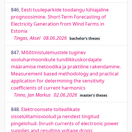
846.
Eesti tuuleparkide toodangu lühiajaline
prognoosimine. Short-Term Forecasting of
Electricity Generation from Wind Farms in
Estonia
Tingas, Aksel
08.06.2026
bachelor's theses
847.
Mõõtmistulemustele tuginev
vooluharmoonikute tundlikkuskordajate
määramise metoodika ja praktiline rakendamine.
Measurement based methodology and practical
application for determining the sensitivity
coefficients of current harmonics
Tinno, Jan Markus
02.06.2026
master's theses
848.
Elektroonsete toiteallikate
sisselülitamisvoolud ja nendest tingitud
pingelohud. Inrush currents of electronic power
supplies and resulting voltage drops