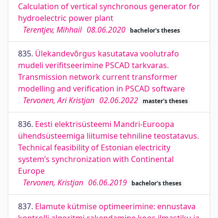
Calculation of vertical synchronous generator for
hydroelectric power plant
Terentjev, Mihhail
08.06.2020
bachelor's theses
835.
Ülekandevõrgus kasutatava voolutrafo
mudeli verifitseerimine PSCAD tarkvaras.
Transmission network current transformer
modelling and verification in PSCAD software
Tervonen, Ari Kristjan
02.06.2022
master's theses
836.
Eesti elektrisüsteemi Mandri-Euroopa
ühendsüsteemiga liitumise tehniline teostatavus.
Technical feasibility of Estonian electricity
system’s synchronization with Continental
Europe
Tervonen, Kristjan
06.06.2019
bachelor's theses
837.
Elamute kütmise optimeerimine: ennustava