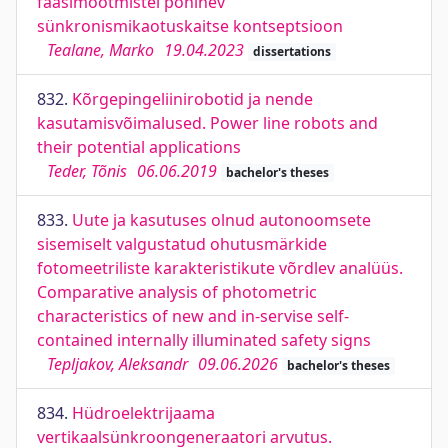
faasimõõtmistel põhinev
sünkronismikaotuskaitse kontseptsioon
Tealane, Marko
19.04.2023
dissertations
832.
Kõrgepingeliinirobotid ja nende
kasutamisvõimalused. Power line robots and
their potential applications
Teder, Tõnis
06.06.2019
bachelor's theses
833.
Uute ja kasutuses olnud autonoomsete
sisemiselt valgustatud ohutusmärkide
fotomeetriliste karakteristikute võrdlev analüüs.
Comparative analysis of photometric
characteristics of new and in-servise self-
contained internally illuminated safety signs
Tepljakov, Aleksandr
09.06.2026
bachelor's theses
834.
Hüdroelektrijaama
vertikaalsünkroongeneraatori arvutus.