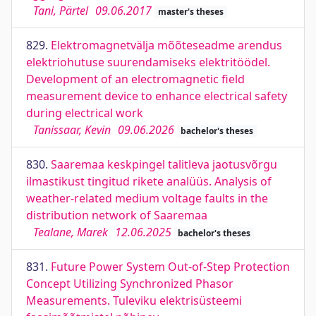
Tani, Pärtel
09.06.2017
master's theses
829.
Elektromagnetvälja mõõteseadme arendus
elektriohutuse suurendamiseks elektritöödel.
Development of an electromagnetic field
measurement device to enhance electrical safety
during electrical work
Tanissaar, Kevin
09.06.2026
bachelor's theses
830.
Saaremaa keskpingel talitleva jaotusvõrgu
ilmastikust tingitud rikete analüüs. Analysis of
weather-related medium voltage faults in the
distribution network of Saaremaa
Tealane, Marek
12.06.2025
bachelor's theses
831.
Future Power System Out-of-Step Protection
Concept Utilizing Synchronized Phasor
Measurements. Tuleviku elektrisüsteemi