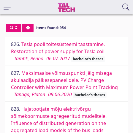
items found: 954
826.
Tesla pooli toitesüsteemi taastamine.
Restoration of power supply for Tesla coil
Tamtik, Renno
06.07.2017
bachelor's theses
827.
Maksimaalse võimsuspunkti jälgimisega
akulaadija päikesepaneelidele. PV Charge
Controller with Maximum Power Point Tracking
Tanaga, Platon
09.06.2020
bachelor's theses
828.
Hajatootjate mõju elektrivõrgu
sõlmekoormuste agregeeritud mudelitele.
Influence of distributed generation on the
aggregated load models of the bus loads