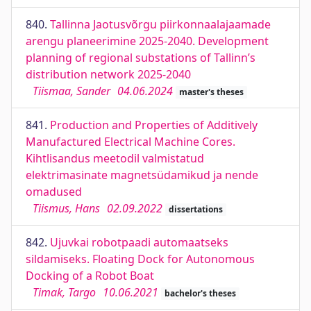
840.
Tallinna Jaotusvõrgu piirkonnaalajaamade
arengu planeerimine 2025-2040. Development
planning of regional substations of Tallinn’s
distribution network 2025-2040
Tiismaa, Sander
04.06.2024
master's theses
841.
Production and Properties of Additively
Manufactured Electrical Machine Cores.
Kihtlisandus meetodil valmistatud
elektrimasinate magnetsüdamikud ja nende
omadused
Tiismus, Hans
02.09.2022
dissertations
842.
Ujuvkai robotpaadi automaatseks
sildamiseks. Floating Dock for Autonomous
Docking of a Robot Boat
Timak, Targo
10.06.2021
bachelor's theses