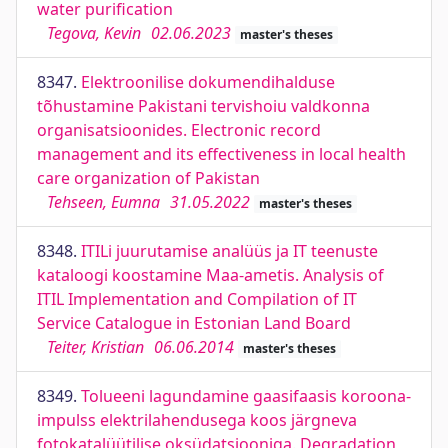
water purification
Tegova, Kevin
02.06.2023
master's theses
8347.
Elektroonilise dokumendihalduse
tõhustamine Pakistani tervishoiu valdkonna
organisatsioonides. Electronic record
management and its effectiveness in local health
care organization of Pakistan
Tehseen, Eumna
31.05.2022
master's theses
8348.
ITILi juurutamise analüüs ja IT teenuste
kataloogi koostamine Maa-ametis. Analysis of
ITIL Implementation and Compilation of IT
Service Catalogue in Estonian Land Board
Teiter, Kristian
06.06.2014
master's theses
8349.
Tolueeni lagundamine gaasifaasis koroona-
impulss elektrilahendusega koos järgneva
fotokatalüütilise oksüdatsiooniga. Degradation