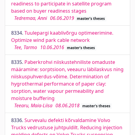
readiness to participate in satellite program
based on buyer readiness stages
Tedremaa, Anni
06.06.2019
master's theses
8334.
Tuulepargi kaablivõrgu optimeerimine.
Optimize wind park cable network
Tee, Tarmo
10.06.2016
master's theses
8335.
Paberkrohvi niiskustehniliste omaduste
määramine: sorptsioon, veeauru läbilaskvus ning
niiskuspuhverdus-võime. Determination of
hygrothermal performance of paper clay:
sorption, water vapour permeability and
moisture buffering
Teearu, Maia-Liisa
08.06.2018
master's theses
8336.
Survevalu defekti kõrvaldamine Volvo
Trucks vedrustuse juhtpuldilt. Reducing injection
molding defects on Volvo Trucks suspension