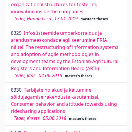
organizational structures for fostering
innovation inside the companies
Teder, Hanna Liisa
17.01.2019
master's theses
8329.
Infosüsteemide ümberkorraldus ja
arendusmeeskondade agiliseerumine PRIA
näitel. The restructuring of information systems
and adoption of agile methodologies in
development teams by the Estonian Agricultural
Registers and Information Board (ARIB)
Teder, Jane
04.06.2015
master's theses
8330.
Tarbijate hoiakud ja käitumine
sõidujagamise rakenduste kasutamisel.
Consumer behavior and attitude towards using
ridesharing applications
Teder, Kreete
05.06.2018
master's theses