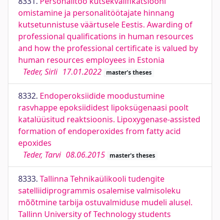
8331.
Personalitöö kutsekvalifikatsiooni
omistamine ja personalitöötajate hinnang
kutsetunnistuse väärtusele Eestis. Awarding of
professional qualifications in human resources
and how the professional certificate is valued by
human resources employees in Estonia
Teder, Sirli
17.01.2022
master's theses
8332.
Endoperoksiidide moodustumine
rasvhappe epoksiididest lipoksügenaasi poolt
katalüüsitud reaktsioonis. Lipoxygenase-assisted
formation of endoperoxides from fatty acid
epoxides
Teder, Tarvi
08.06.2015
master's theses
8333.
Tallinna Tehnikaülikooli tudengite
satelliidiprogrammis osalemise valmisoleku
mõõtmine tarbija ostuvalmiduse mudeli alusel.
Tallinn University of Technology students