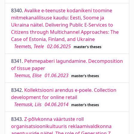
8340.
Avalike e-teenuste kodanikeni toomine
mitmekanalilisuse kaudu: Eesti, Soome ja
Ukraina näitel. Delivering Public E-Services to
Citizens through Multichannel Approaches: The
Case of Estonia, Finland, and Ukraine
Teemets, Teele
02.06.2025
master's theses
8341.
Pehmepaberi lagundamine. Decomposition
of tissue paper
Teemus, Elise
01.06.2023
master's theses
8342.
Kollektsiooni arendus e-poele. Collection
development for online retail
Teemusk, Liis
04.06.2014
master's theses
8343.
Z-põlvkonna väärtuste roll
organisatsioonikultuuris reklaamivaldkonna
agentuuride näitel. The role of Generation Z