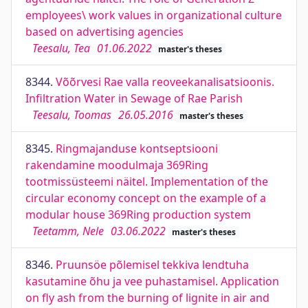
employees\ work values in organizational culture
based on advertising agencies
Teesalu, Tea
01.06.2022
master's theses
8344.
Võõrvesi Rae valla reoveekanalisatsioonis.
Infiltration Water in Sewage of Rae Parish
Teesalu, Toomas
26.05.2016
master's theses
8345.
Ringmajanduse kontseptsiooni
rakendamine moodulmaja 369Ring
tootmissüsteemi näitel. Implementation of the
circular economy concept on the example of a
modular house 369Ring production system
Teetamm, Nele
03.06.2022
master's theses
8346.
Pruunsöe põlemisel tekkiva lendtuha
kasutamine õhu ja vee puhastamisel. Application
on fly ash from the burning of lignite in air and