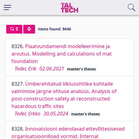
items found: 9646
8326.
Plaatvundamendi modelleerimine ja
arvutus. Modelling and calculations of mat
foundation
Teder, Erik
02.06.2021
master's theses
8327.
Ümberehitatud liiklusohtlike kohtade
valmimise järgne ohtuse analüüs. Analysis of
post-construction safety at reconstructed
hazardous traffic sites
Teder, Erkko
30.05.2024
master's theses
8328.
Innovatsiooni edendavad ettevõttesisesed
organisatsioonilised vormid. Internal