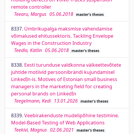
remote controller
Teearu, Margus
05.06.2018
master's theses
8337.
Ümbrikupalga maksmise vähendamise
võimalused ehitussektoris. Tackling Envelope
Wages in the Construction Industry
Teedla, Kätlin
05.06.2018
master's theses
8338.
Eesti turunduse valdkonna väikeettevõtete
juhtide motiivid persoonibrändi kujundamisel
LinkedIn-is. Motives of Estonian small business
managers in the marketing field for creating
personal brands on LinkedIn
Teegelmann, Kedi
13.01.2026
master's theses
8339.
Veebirakenduste mudelipõhine testimine.
Model-Based Testing of Web Applications
Teekivi, Magnus
02.06.2021
master's theses