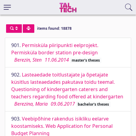
items found: 18878
901.
Permisküla piiripunkti eelprojekt.
Permisküla border station pre-design
Berezin, Sten
11.06.2014
master's theses
902.
Lasteaedade toitlustajate ja õpetajate
küsitlus lasteaedades pakutava toidu teemal.
Questioning of kindergarten caterers and
teachers regarding food offered at kindergarten
Berezina, Maria
09.06.2017
bachelor's theses
903.
Veebipõhine rakendus isikliku eelarve
koostamiseks. Web Application for Personal
Budget Planning