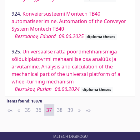
924.
Konveiersüsteemi Montech TB40
automatiseerimine. Automation of the Conveyor
System Montech TB40
Bezrodnov, Eduard
09.06.2025
diploma theses
925.
Universaalse ratta pöördmehhanismiga
sõidukiplatovrmi mehaanilise osa analüüs ja
arvutamine. Analysis and calculation of the
mechanical part of the universal platform of a
wheel-turning mechanism
Bezrukov, Ruslan
06.06.2024
diploma theses
items found: 18878
««
First
«
Previous
35
36
37
38
39
»
Next
»»
Last
TALTECH DIGIKOGU