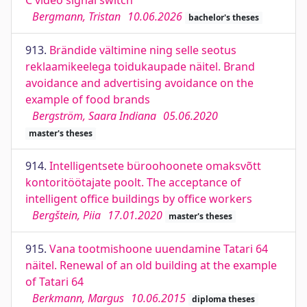
C video signal switch
Bergmann, Tristan
10.06.2026
bachelor's theses
913.
Brändide vältimine ning selle seotus
reklaamikeelega toidukaupade näitel. Brand
avoidance and advertising avoidance on the
example of food brands
Bergström, Saara Indiana
05.06.2020
master's theses
914.
Intelligentsete büroohoonete omaksvõtt
kontoritöötajate poolt. The acceptance of
intelligent office buildings by office workers
Bergštein, Piia
17.01.2020
master's theses
915.
Vana tootmishoone uuendamine Tatari 64
näitel. Renewal of an old building at the example
of Tatari 64
Berkmann, Margus
10.06.2015
diploma theses