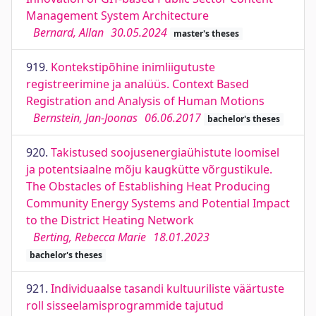
Management System Architecture
Bernard, Allan
30.05.2024
master's theses
919.
Kontekstipõhine inimliigutuste
registreerimine ja analüüs. Context Based
Registration and Analysis of Human Motions
Bernstein, Jan-Joonas
06.06.2017
bachelor's theses
920.
Takistused soojusenergiaühistute loomisel
ja potentsiaalne mõju kaugkütte võrgustikule.
The Obstacles of Establishing Heat Producing
Community Energy Systems and Potential Impact
to the District Heating Network
Berting, Rebecca Marie
18.01.2023
bachelor's theses
921.
Individuaalse tasandi kultuuriliste väärtuste
roll sisseelamisprogrammide tajutud