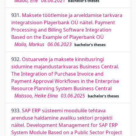
Maido, Erle
08.06.2021
bachelor's theses
931.
Maksete töötlemise ja arveldamise tarkvara
integratsioon Playerbank OÜ näitel. Payment
Processing and Billing Software Integration
Based on the Example of Playerbank OÜ
Maila, Markus
06.06.2023
bachelor's theses
932.
Ostuarvete ja maksete kinnitusringi
sidumine majandustarkvaras Business Central.
The Integration of Purchase Invoice and
Payment Approval Workflows in the Enterprise
Resource Planning System Business Central
Maissoo, Heike Elina
03.06.2025
bachelor's theses
933.
SAP ERP süsteemi moodulile tehtava
arenduse haldamine avaliku sektori projekti
näitel. Development Management for SAP ERP
System Module Based on a Public Sector Project