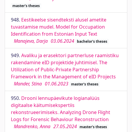
master's theses
948.
Eestikeelse sisendteksti alusel ametite
tuvastamise mudel. Model for Occupation
Identification from Estonian Input Text
Manajeva, Darja
03.06.2024
bachelor's theses
949.
Avaliku ja erasektori partnerluse raamistiku
rakendamine eID projektide juhtimisel. The
Utilization of Public-Private Partnership
Framework in the Management of eID Projects
Mander, Stina
01.06.2023
master's theses
950.
Drooni lennupäevikute logianalüüs
digitaalse käitumisekspertiis
rekonstrueerimiseks. Analyzing Drone Flight
Logs for Forensic Behaviour Reconstruction
Mandrenko, Anna
27.05.2024
master's theses