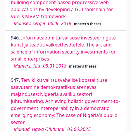
building component-based progressive web
applications by developing a GUI toolchain for
Vue.js MVVM framework
Malõšev, Sergei
06.06.2018
master's theses
946.
Informatsiooni turvalisuse investeeringute
kunst ja teadus väikeettevõtetele. The art and
science of information security investments for
small enterprises
Mamers, Tiiu
09.01.2018
master's theses
947.
Tervikliku valitsusvahelise koostalitluse
saavutamine demokraatlikus arenevas
majanduses: Nigeeria avaliku sektori
juhtumiuuring. Achieving holistic government-to-
government interoperability in a democratic
emerging economy: The case of Nigeria's public
sector
Mamud, Hawa Olufunmi
03.06.2025