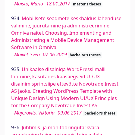
Maisto, Mario
18.01.2017
master's theses
934.
Mobiilsete seadmete keskhaldus lahenduse
valimine, juurutamine ja administreerimine
Omniva näitel. Choosing, Implementing and
Administrating a Mobile Device Management
Software in Omniva
Maivel, Sven
07.06.2019
bachelor's theses
935.
Unikaalse disainiga WordPressi malli
loomine, kasutades kaasaegseid UI/UX
disainimisprintsiipe ettevõtte Novotrade Invest
AS jaoks. Creating WordPress Template with
Unique Design Using Modern UI/UX Principles
for the Company Novotrade Invest AS
Majerovits, Viktoria
09.06.2017
bachelor's theses
936.
Juhtimis- ja monitooringutarkvara
arendamine hajussüsteemis toimivatele