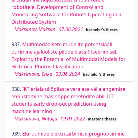
robotitele. Development of Control and
Monitoring Software for Robots Operating in a
Distributed System
Maksimov, Maksim
07.06.2021
bachelor's theses
937.
Multimodaalsete mudelite potentsiaali
uurimine ajalooliste piltide klassifitseerimisel.
Exploring the Potential of Multimodal Models for
Historical Photos Classification
Maksimova, Erika
03.06.2024
bachelor's theses
938.
IKT eriala üliõpilaste varajase väljalangemise
ennustamine masinõppe meetodite abil. ICT
students early drop-out prediction using
machine learning
Maksimova, Natalja
19.01.2022
master's theses
939.
Eluruumide elektritarbimise prognoosimine