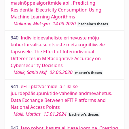
masinõppe algoritmide abil. Predicting
Residential Electricity Consumption Using
Machine Learning Algorithms
Maliarov, Maksym
14.08.2020
bachelor's theses
940.
Indiviididevaheliste erinevuste mõju
küberturvalisuse otsuste metakognitiivsele
täpsusele. The Effect of Interindividual
Differences in Metacognitive Accuracy on
Cybersecurity Decisions
Malik, Sania Akif
02.06.2020
master's theses
941.
eFTI platvormide ja riiklike
juurdepääsupunktide-vaheline andmevahetus.
Data Exchange Between eFTI Platforms and
National Access Points
Malk, Mattias
15.01.2024
bachelor's theses
942.
Iaso roboti kasutajaliidese loomine. Creating