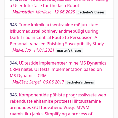
a User Interface for the Iaso Robot
Malmström, Marliese
12.06.2025
bachelor's theses
943.
Tume kolmik ja tsentraalne mõjutustee:
isikuomadustel põhinev andmepüügi uuring.
Dark Triad in Central Route to Persuasion: A
Personality-based Phishing Susceptibility Study
Malve, Ivo
11.01.2021
master's theses
944.
UI testide implementeerimine MS Dynamics
CRMi näitel. UI tests implementation based on
MS Dynamics CRM
Malõšev, Sergei
06.06.2017
bachelor's theses
945.
Komponentide põhiste progressiivsete web
rakenduste ehitamise protsessi lihtsustamine
arendades GUI töövahend Vue.js MVVM
raamistiku jaoks. Simplifying a process of