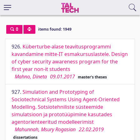
items found: 1949
926.
Küberturbe-alase teavitusprogrammi
kavandamine mitte-IT esmakursuslastele. Design
of cyber security awareness program for the
first year non-it students
Mahno, Dineta
09.01.2017
master's theses
927.
Simulation and Prototyping of
Sociotechnical Systems Using Agent-Oriented
Modelling. Sotsiotehniliste süsteemide
simulatsioon ja prototüüpimine kasutades
agentorienteeritud modelleerimist
Mahunnah, Msury Rogasian
22.02.2019
dissertations