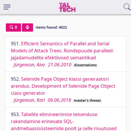
items found: 4022
951.
Efficient Semantics of Parallel and Serial
Models of Attack Trees. Ründepuude paralleel-
jajadamudelite efektiivsed semantikad
Jürgenson, Aivo
21.06.2010
dissertations
952.
Selenide Page Object klassi generaatori
arendus. Development of Selenide Page Object
class generator
Jürgenson, Karl
06.06.2018
master's theses
953.
Tabelite elimineerimise teisenduse
rakendamine erinevate SQL-
andmebaasisüsteemide poolt ja selle muutused