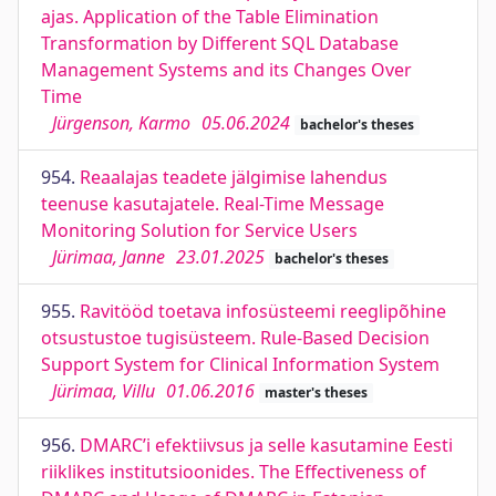
ajas. Application of the Table Elimination
Transformation by Different SQL Database
Management Systems and its Changes Over
Time
Jürgenson, Karmo
05.06.2024
bachelor's theses
954.
Reaalajas teadete jälgimise lahendus
teenuse kasutajatele. Real-Time Message
Monitoring Solution for Service Users
Jürimaa, Janne
23.01.2025
bachelor's theses
955.
Ravitööd toetava infosüsteemi reeglipõhine
otsustustoe tugisüsteem. Rule-Based Decision
Support System for Clinical Information System
Jürimaa, Villu
01.06.2016
master's theses
956.
DMARC’i efektiivsus ja selle kasutamine Eesti
riiklikes institutsioonides. The Effectiveness of