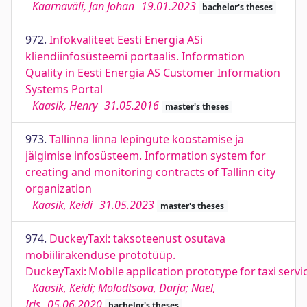
Kaarnaväli, Jan Johan
19.01.2023
bachelor's theses
972.
Infokvaliteet Eesti Energia ASi
kliendiinfosüsteemi portaalis. Information
Quality in Eesti Energia AS Customer Information
Systems Portal
Kaasik, Henry
31.05.2016
master's theses
973.
Tallinna linna lepingute koostamise ja
jälgimise infosüsteem. Information system for
creating and monitoring contracts of Tallinn city
organization
Kaasik, Keidi
31.05.2023
master's theses
974.
DuckeyTaxi: taksoteenust osutava
mobiilirakenduse prototüüp.
DuckeyTaxi: Mobile application prototype for taxi servi
Kaasik, Keidi; Molodtsova, Darja; Nael,
Iris
05.06.2020
bachelor's theses