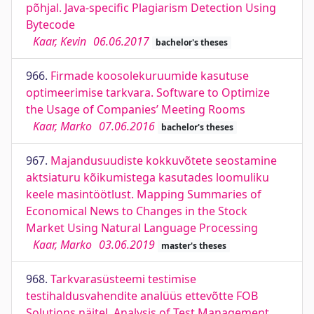
põhjal. Java-specific Plagiarism Detection Using
Bytecode
Kaar, Kevin
06.06.2017
bachelor's theses
966.
Firmade koosolekuruumide kasutuse
optimeerimise tarkvara. Software to Optimize
the Usage of Companies’ Meeting Rooms
Kaar, Marko
07.06.2016
bachelor's theses
967.
Majandusuudiste kokkuvõtete seostamine
aktsiaturu kõikumistega kasutades loomuliku
keele masintöötlust. Mapping Summaries of
Economical News to Changes in the Stock
Market Using Natural Language Processing
Kaar, Marko
03.06.2019
master's theses
968.
Tarkvarasüsteemi testimise
testihaldusvahendite analüüs ettevõtte FOB
Solutions näitel. Analysis of Test Management