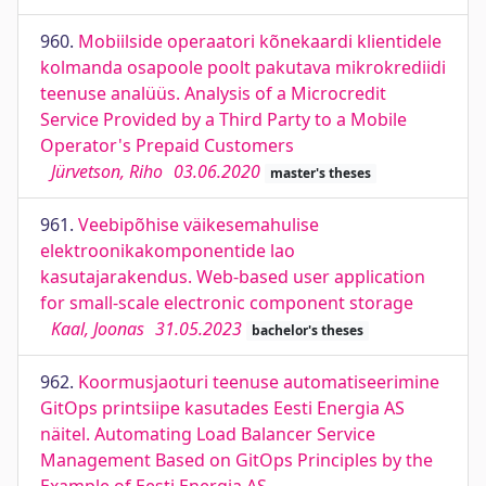
960.
Mobiilside operaatori kõnekaardi klientidele
kolmanda osapoole poolt pakutava mikrokrediidi
teenuse analüüs. Analysis of a Microcredit
Service Provided by a Third Party to a Mobile
Operator's Prepaid Customers
Jürvetson, Riho
03.06.2020
master's theses
961.
Veebipõhise väikesemahulise
elektroonikakomponentide lao
kasutajarakendus. Web-based user application
for small-scale electronic component storage
Kaal, Joonas
31.05.2023
bachelor's theses
962.
Koormusjaoturi teenuse automatiseerimine
GitOps printsiipe kasutades Eesti Energia AS
näitel. Automating Load Balancer Service
Management Based on GitOps Principles by the