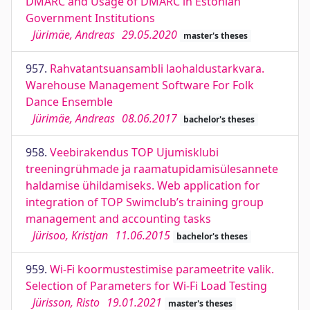
DMARC and Usage of DMARC in Estonian
Government Institutions
Jürimäe, Andreas
29.05.2020
master's theses
957.
Rahvatantsuansambli laohaldustarkvara.
Warehouse Management Software For Folk
Dance Ensemble
Jürimäe, Andreas
08.06.2017
bachelor's theses
958.
Veebirakendus TOP Ujumisklubi
treeningrühmade ja raamatupidamisülesannete
haldamise ühildamiseks. Web application for
integration of TOP Swimclub’s training group
management and accounting tasks
Jürisoo, Kristjan
11.06.2015
bachelor's theses
959.
Wi-Fi koormustestimise parameetrite valik.
Selection of Parameters for Wi-Fi Load Testing
Jürisson, Risto
19.01.2021
master's theses