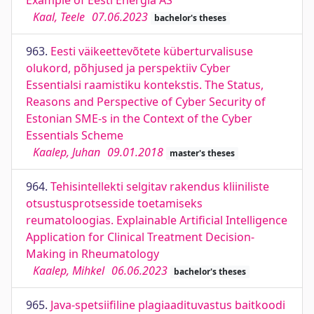
Example of Eesti Energia AS
Kaal, Teele
07.06.2023
bachelor's theses
963.
Eesti väikeettevõtete küberturvalisuse
olukord, põhjused ja perspektiiv Cyber
Essentialsi raamistiku kontekstis. The Status,
Reasons and Perspective of Cyber Security of
Estonian SME-s in the Context of the Cyber
Essentials Scheme
Kaalep, Juhan
09.01.2018
master's theses
964.
Tehisintellekti selgitav rakendus kliiniliste
otsustusprotsesside toetamiseks
reumatoloogias. Explainable Artificial Intelligence
Application for Clinical Treatment Decision-
Making in Rheumatology
Kaalep, Mihkel
06.06.2023
bachelor's theses
965.
Java-spetsiifiline plagiaadituvastus baitkoodi