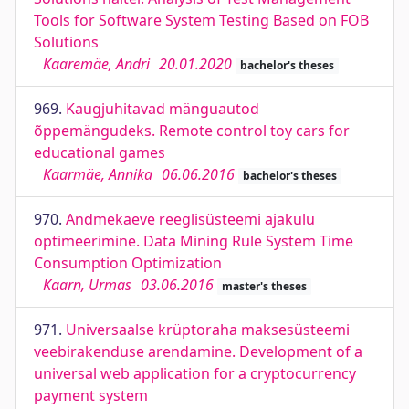
Tools for Software System Testing Based on FOB
Solutions
Kaaremäe, Andri
20.01.2020
bachelor's theses
969.
Kaugjuhitavad mänguautod
õppemängudeks. Remote control toy cars for
educational games
Kaarmäe, Annika
06.06.2016
bachelor's theses
970.
Andmekaeve reeglisüsteemi ajakulu
optimeerimine. Data Mining Rule System Time
Consumption Optimization
Kaarn, Urmas
03.06.2016
master's theses
971.
Universaalse krüptoraha maksesüsteemi
veebirakenduse arendamine. Development of a
universal web application for a cryptocurrency
payment system