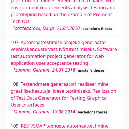
ja prototüüpimine Prement Tech OÜ näitel. Web
environment requirements analysis, testing and
prototyping based on the example of Prement
Tech OÜ
Mozžegorova, Darja
21.01.2020
bachelor's theses
107.
Automaattestimise projekti generaator
veebirakenduste vastuvõtutestimiseks. Software
test automation project generator for web
application user acceptance testing
Mumma, German
24.01.2018
master's theses
108.
Testandmete generaatori realiseerimine
graafilise kasutajaliidese testimiseks. Realization
of Test Data Generator for Testing Graphical
User Interfaces
Mumma, German
18.06.2014
bachelor's theses
109.
REST/SOAP teenuste automaattestimine