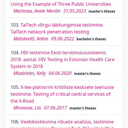
Using the Example of Three Public Universities
Martmaa, Anete Merilin
31.05.2023
master's theses
103.
TalTech võrgu läbitungimise testimine.
TalTech network penetration testing
Matskevitš, Anton
09.06.2022
bachelor's theses
104.
HIV testimine Eesti tervishoiusüsteemis
2018. aastal. HIV Testing in Estonian Health Care
System in 2018
Miadzieles, Kelly
04.06.2020
master's theses
105.
X-tee platvormi kriitiliste kesksete teenuste
testimine. Testing of critical central services of
the X-Road
Mironova, Liis
07.06.2017
master's theses
106.
Veebikeskkonna nõuete analüüs, testimine