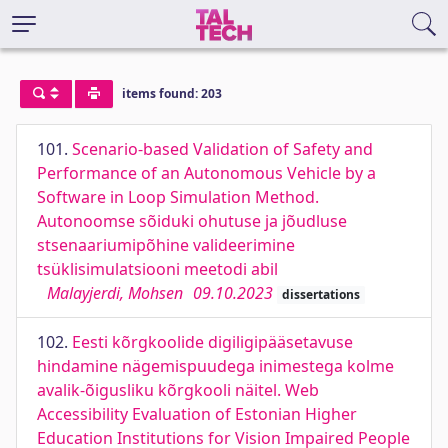
items found: 203
101.
Scenario-based Validation of Safety and
Performance of an Autonomous Vehicle by a
Software in Loop Simulation Method.
Autonoomse sõiduki ohutuse ja jõudluse
stsenaariumipõhine valideerimine
tsüklisimulatsiooni meetodi abil
Malayjerdi, Mohsen
09.10.2023
dissertations
102.
Eesti kõrgkoolide digiligipääsetavuse
hindamine nägemispuudega inimestega kolme
avalik-õigusliku kõrgkooli näitel. Web
Accessibility Evaluation of Estonian Higher
Education Institutions for Vision Impaired People