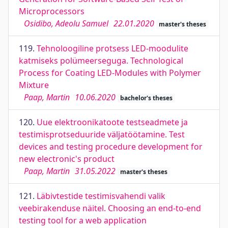
Microprocessors
Osidibo, Adeolu Samuel
22.01.2020
master's theses
119.
Tehnoloogiline protsess LED-moodulite
katmiseks polümeerseguga. Technological
Process for Coating LED-Modules with Polymer
Mixture
Paap, Martin
10.06.2020
bachelor's theses
120.
Uue elektroonikatoote testseadmete ja
testimisprotseduuride väljatöötamine. Test
devices and testing procedure development for
new electronic's product
Paap, Martin
31.05.2022
master's theses
121.
Läbivtestide testimisvahendi valik
veebirakenduse näitel. Choosing an end-to-end
testing tool for a web application