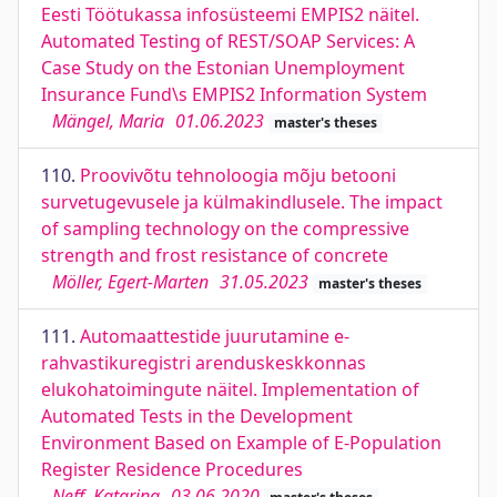
Eesti Töötukassa infosüsteemi EMPIS2 näitel.
Automated Testing of REST/SOAP Services: A
Case Study on the Estonian Unemployment
Insurance Fund\s EMPIS2 Information System
Mängel, Maria
01.06.2023
master's theses
110.
Proovivõtu tehnoloogia mõju betooni
survetugevusele ja külmakindlusele. The impact
of sampling technology on the compressive
strength and frost resistance of concrete
Möller, Egert-Marten
31.05.2023
master's theses
111.
Automaattestide juurutamine e-
rahvastikuregistri arenduskeskkonnas
elukohatoimingute näitel. Implementation of
Automated Tests in the Development
Environment Based on Example of E-Population
Register Residence Procedures
Neff, Katarina
03.06.2020