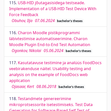
115.
USB-HID jõutagasisidega testseade.
Implementation of a USB-HID Test Device With
Force Feedback
Obuhov, Ilja
07.06.2024
bachelor's theses
116.
Charon Moodle pistikprogrammi
läbivtestimise automatiseerimine. Charon
Moodle Plugin End-to-End Test Automation
Ogonkov, Nikolai
05.06.2024
bachelor's theses
117.
Kasutatavuse testimine ja analüüs FoodDocs
veebirakenduse näitel. Usability testing and
analysis on the example of FoodDocs web
application
Ojasaar, Kert
08.06.2018
bachelor's theses
118.
Testandmete genereerimine
mikroprotsessorite isetestimiseks. Test Data
Generation for Software-Based Self Test of