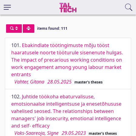
items found: 111
101.
Ebakindlate töötingimuste mõju tööst
haaratusele noorte tööturule sisenenute hulgas.
The impact of precarious working conditions on
work engagement among young labour market
entrants
Vahter, Gitana
28.05.2025
master's theses
102.
Juhtide töökoha ebaturvalisuse,
emotsionaalse intelligentsuse ja enesetõhususe
vahelised seosed. The relationships between
managers' job insecurity, emotional intelligence
and self- efficacy
Vaks-Saareoja, Signe
29.05.2023
master's theses