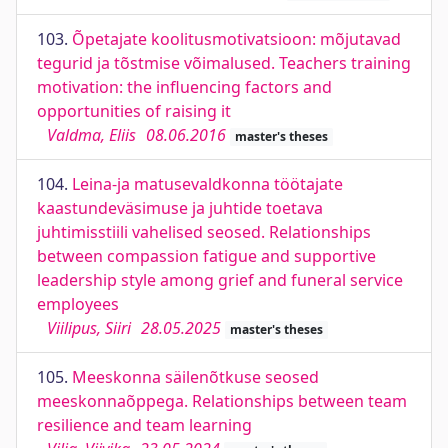
103.
Õpetajate koolitusmotivatsioon: mõjutavad
tegurid ja tõstmise võimalused. Teachers training
motivation: the influencing factors and
opportunities of raising it
Valdma, Eliis
08.06.2016
master's theses
104.
Leina-ja matusevaldkonna töötajate
kaastundeväsimuse ja juhtide toetava
juhtimisstiili vahelised seosed. Relationships
between compassion fatigue and supportive
leadership style among grief and funeral service
employees
Viilipus, Siiri
28.05.2025
master's theses
105.
Meeskonna säilenõtkuse seosed
meeskonnaõppega. Relationships between team
resilience and team learning