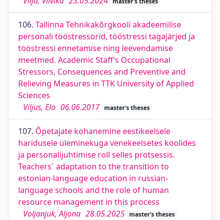
Vilja, Viivika
23.05.2024
master's theses
106.
Tallinna Tehnikakõrgkooli akadeemilise
personali tööstressorid, tööstressi tagajärjed ja
tööstressi ennetamise ning leevendamise
meetmed. Academic Staff’s Occupational
Stressors, Consequences and Preventive and
Relieving Measures in TTK University of Applied
Sciences
Viljus, Elo
06.06.2017
master's theses
107.
Õpetajate kohanemine eestikeelsele
haridusele üleminekuga venekeelsetes koolides
ja personalijuhtimise roll selles protsessis.
Teachers` adaptation to the transition to
estonian-language education in russian-
language schools and the role of human
resource management in this process
Voljanjuk, Aljona
28.05.2025
master's theses