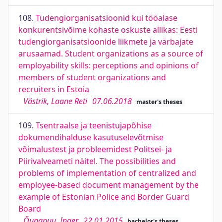
108.
Tudengiorganisatsioonid kui tööalase
konkurentsivõime kohaste oskuste allikas: Eesti
tudengiorganisatsioonide liikmete ja värbajate
arusaamad. Student organizations as a source of
employability skills: perceptions and opinions of
members of student organizations and
recruiters in Estoia
Västrik, Laane Reti
07.06.2018
master's theses
109.
Tsentraalse ja teenistujapõhise
dokumendihalduse kasutuselevõtmise
võimalustest ja probleemidest Politsei- ja
Piirivalveameti näitel. The possibilities and
problems of implementation of centralized and
employee-based document management by the
example of Estonian Police and Border Guard
Board
Õunapuu, Inger
22.01.2015
bachelor's theses