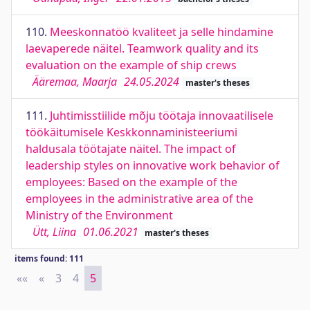
110.
Meeskonnatöö kvaliteet ja selle hindamine
laevaperede näitel. Teamwork quality and its
evaluation on the example of ship crews
Ääremaa, Maarja
24.05.2024
master's theses
111.
Juhtimisstiilide mõju töötaja innovaatilisele
töökäitumisele Keskkonnaministeeriumi
haldusala töötajate näitel. The impact of
leadership styles on innovative work behavior of
employees: Based on the example of the
employees in the administrative area of the
Ministry of the Environment
Ütt, Liina
01.06.2021
master's theses
items found: 111
««
First
«
Previous
3
4
5