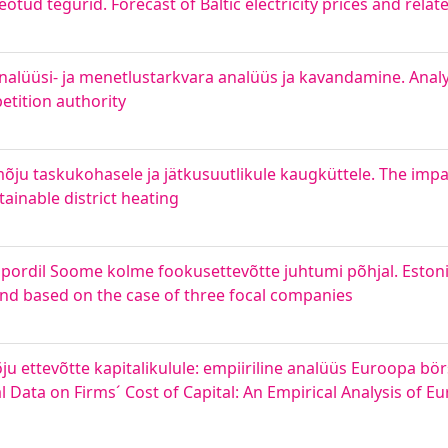
otud tegurid. Forecast of Baltic electricity prices and relat
lüüsi- ja menetlustarkvara analüüs ja kavandamine. Analy
etition authority
ju taskukohasele ja jätkusuutlikule kaugküttele. The impa
ainable district heating
pordil Soome kolme fookusettevõtte juhtumi põhjal. Estoni
and based on the case of three focal companies
ettevõtte kapitalikulule: empiiriline analüüs Euroopa börs
ata on Firms´ Cost of Capital: An Empirical Analysis of E