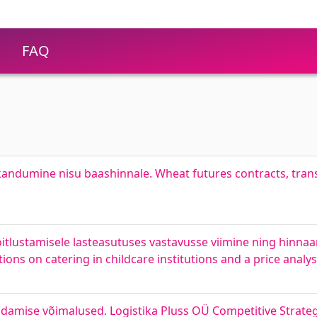
FAQ
andumine nisu baashinnale. Wheat futures contracts, tran
lustamisele lasteasutuses vastavusse viimine ning hinnaan
ions on catering in childcare institutions and a price analys
ndamise võimalused. Logistika Pluss OÜ Competitive Strat