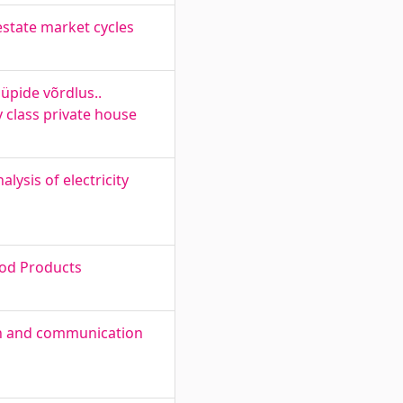
estate market cycles
üpide võrdlus..
y class private house
ysis of electricity
ood Products
ion and communication