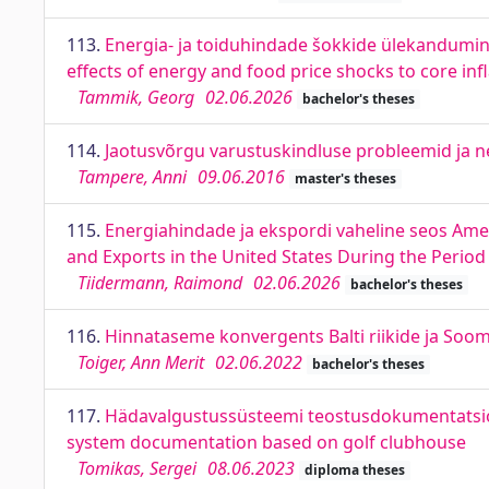
113.
Energia- ja toiduhindade šokkide ülekandumine a
effects of energy and food price shocks to core inf
Tammik, Georg
02.06.2026
bachelor's theses
114.
Jaotusvõrgu varustuskindluse probleemid ja n
Tampere, Anni
09.06.2016
master's theses
115.
Energiahindade ja ekspordi vaheline seos Ame
and Exports in the United States During the Perio
Tiidermann, Raimond
02.06.2026
bachelor's theses
116.
Hinnataseme konvergents Balti riikide ja Soome 
Toiger, Ann Merit
02.06.2022
bachelor's theses
117.
Hädavalgustussüsteemi teostusdokumentatsioon
system documentation based on golf clubhouse
Tomikas, Sergei
08.06.2023
diploma theses