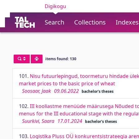
Digikogu
Search
Collections
Indexes
items found: 130
101.
Nisu futuurlepingud, toormeturu hindade ülek
market prices to the basic price of wheat
Soosaar, Jaak
09.06.2022
bachelor's theses
102.
III kooliastme menüüde määrusega Nõuded toit
menus for the III educational stage with the regulat
Suurkivi, Saara
17.01.2024
bachelor's theses
103.
Logistika Pluss OÜ konkurentsistrateegia are