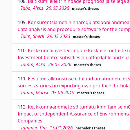
108.
Baltikumi elektrihindade prognoos ja sellega se
Tabo, Aleks
29.05.2025
master's theses
109.
Konkurentsiameti hinnaregulatsiooni andmeana
data analysis and procedure software for the comp
Taim, Sheril
29.05.2023
master's theses
110.
Keskkonnainvesteeringute Keskuse toetuste mõ
Investment Centre subsidies on affordable and sust
Tamm, Asko
28.05.2026
master's theses
111.
Eesti metallitööstuse edulood omatoodete eks
success stories on exporting own products to Finl
Tamm, Marek
05.06.2019
master's theses
112.
Keskkonnaandmete sõltumatu kinnitamise mõju 
Impact of Independent Assurance of Environmental D
Companies
Tammer, Tim
15.01.2026
bachelor's theses