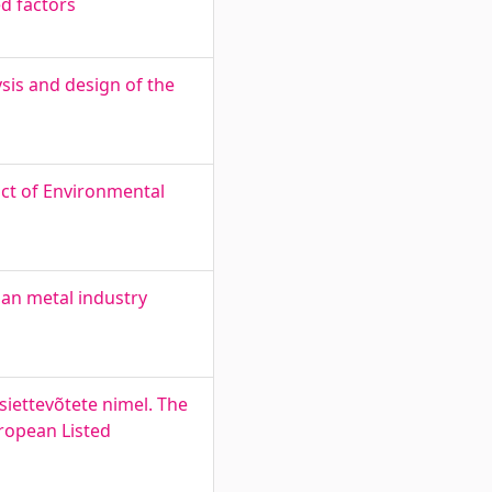
ed factors
sis and design of the
ct of Environmental
an metal industry
iettevõtete nimel. The
uropean Listed