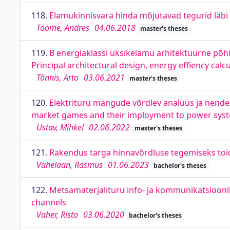
118.
Elamukinnisvara hinda mõjutavad tegurid läbi k
Toome, Andres
04.06.2018
master's theses
119.
B energiaklassi üksikelamu arhitektuurne põhi
Principal architectural design, energy effiency cal
Tõnnis, Arto
03.06.2021
master's theses
120.
Elektrituru mängude võrdlev analüüs ja nende
market games and their imployment to power syst
Ustav, Mihkel
02.06.2022
master's theses
121.
Rakendus targa hinnavõrdluse tegemiseks toi
Vahelaan, Rasmus
01.06.2023
bachelor's theses
122.
Metsamaterjalituru info- ja kommunikatsioonik
channels
Vaher, Risto
03.06.2020
bachelor's theses