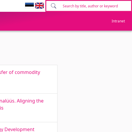
Intranet
sfer of commodity
alüüs. Aligning the
is
egy Development