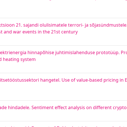
tsioon 21. sajandi olulisimatele terrori- ja sõjasündmustele
st and war events in the 21st century
elektrienergia hinnapõhise juhtimislahenduse prototüüp. Pro
nd heating system
setööstussektori hangetel. Use of value-based pricing in 
e hindadele. Sentiment effect analysis on different crypto