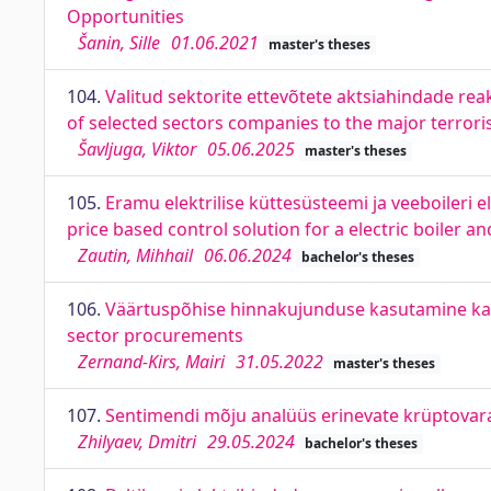
Opportunities
Šanin, Sille
01.06.2021
master's theses
104.
Valitud sektorite ettevõtete aktsiahindade reak
of selected sectors companies to the major terrori
Šavljuga, Viktor
05.06.2025
master's theses
105.
Eramu elektrilise küttesüsteemi ja veeboileri 
price based control solution for a electric boiler a
Zautin, Mihhail
06.06.2024
bachelor's theses
106.
Väärtuspõhise hinnakujunduse kasutamine kait
sector procurements
Zernand-Kirs, Mairi
31.05.2022
master's theses
107.
Sentimendi mõju analüüs erinevate krüptovarad
Zhilyaev, Dmitri
29.05.2024
bachelor's theses