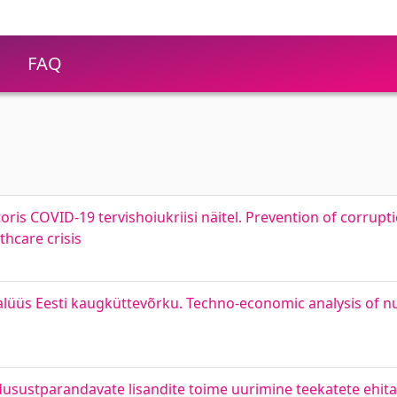
FAQ
ris COVID-19 tervishoiukriisi näitel. Prevention of corrupti
hcare crisis
üüs Eesti kaugküttevõrku. Techno-economic analysis of nuc
dusustparandavate lisandite toime uurimine teekatete ehita