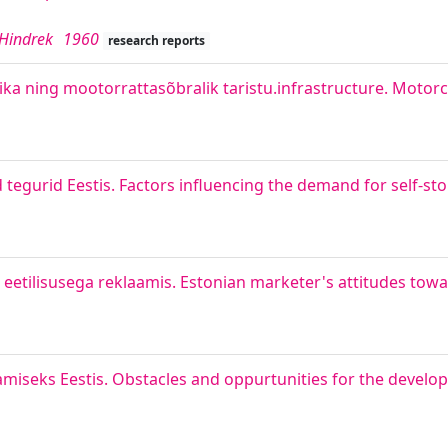
 Hindrek
1960
research reports
a ning mootorrattasõbralik taristu.infrastructure. Motorcy
egurid Eestis. Factors influencing the demand for self-stora
 eetilisusega reklaamis. Estonian marketer's attitudes towa
iseks Eestis. Obstacles and oppurtunities for the develop