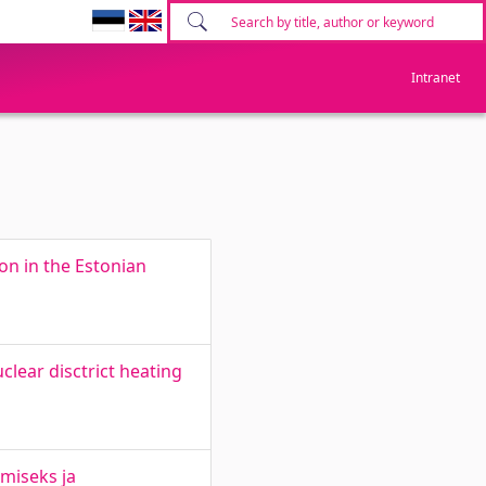
Intranet
on in the Estonian
lear disctrict heating
miseks ja