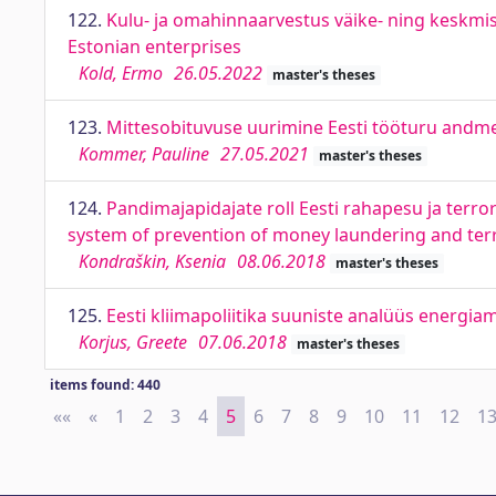
122.
Kulu- ja omahinnaarvestus väike- ning keskmis
Estonian enterprises
Kold, Ermo
26.05.2022
master's theses
123.
Mittesobituvuse uurimine Eesti tööturu andm
Kommer, Pauline
27.05.2021
master's theses
124.
Pandimajapidajate roll Eesti rahapesu ja terr
system of prevention of money laundering and terr
Kondraškin, Ksenia
08.06.2018
master's theses
125.
Eesti kliimapoliitika suuniste analüüs energi
Korjus, Greete
07.06.2018
master's theses
items found: 440
««
First
«
Previous
1
2
3
4
5
6
7
8
9
10
11
12
1