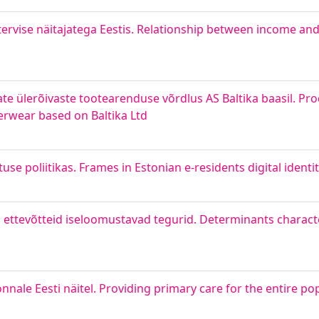
tervise näitajatega Eestis. Relationship between income an
vate ülerõivaste tootearenduse võrdlus AS Baltika baasil. P
rwear based on Baltika Ltd
use poliitikas. Frames in Estonian e-residents digital identit
 ettevõtteid iseloomustavad tegurid. Determinants characte
ale Eesti näitel. Providing primary care for the entire po