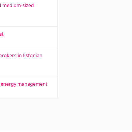
nd medium-sized
et
brokers in Estonian
 in energy management