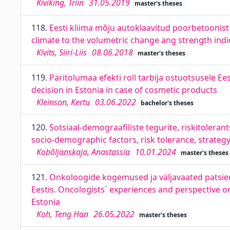
Kiviking, Triin
31.05.2019
master's theses
118.
Eesti kliima mõju autoklaavitud poorbetoonist
climate to the volumetric change ang strength ind
Kivits, Siiri-Liis
08.06.2018
master's theses
119.
Päritolumaa efekti roll tarbija ostuotsusele E
decision in Estonia in case of cosmetic products
Kleinson, Kertu
03.06.2022
bachelor's theses
120.
Sotsiaal-demograafiliste tegurite, riskitoleran
socio-demographic factors, risk tolerance, strateg
Kobõljanskaja, Anastassia
10.01.2024
master's theses
121.
Onkoloogide kogemused ja väljavaated patsiend
Eestis. Oncologists` experiences and perspective o
Estonia
Koh, Teng Han
26.05.2022
master's theses