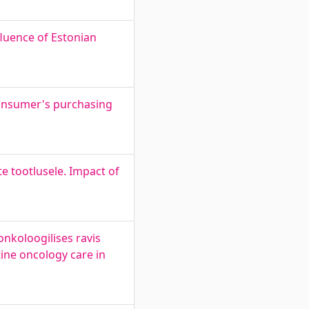
fluence of Estonian
 consumer's purchasing
te tootlusele. Impact of
nkoloogilises ravis
ine oncology care in