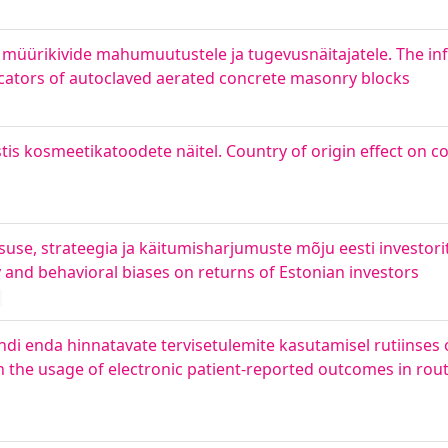
 müürikivide mahumuutustele ja tugevusnäitajatele. The in
icators of autoclaved aerated concrete masonry blocks
estis kosmeetikatoodete näitel. Country of origin effect on
tsuse, strateegia ja käitumisharjumuste mõju eesti investori
y and behavioral biases on returns of Estonian investors
i enda hinnatavate tervisetulemite kasutamisel rutiinses o
n the usage of electronic patient-reported outcomes in rout