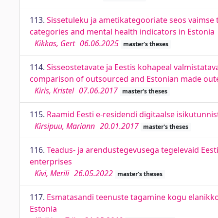
113.
Sissetuleku ja ametikategooriate seos vaimse 
categories and mental health indicators in Estonia
Kikkas, Gert
06.06.2025
master's theses
114.
Sisseostetavate ja Eestis kohapeal valmistata
comparison of outsourced and Estonian made oute
Kiris, Kristel
07.06.2017
master's theses
115.
Raamid Eesti e-residendi digitaalse isikutunnist
Kirsipuu, Mariann
20.01.2017
master's theses
116.
Teadus- ja arendustegevusega tegelevaid Eesti
enterprises
Kivi, Merili
26.05.2022
master's theses
117.
Esmatasandi teenuste tagamine kogu elanikkonn
Estonia