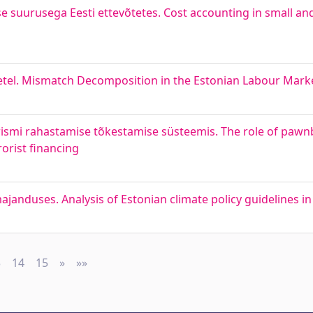
e suurusega Eesti ettevõtetes. Cost accounting in small a
etel. Mismatch Decomposition in the Estonian Labour Mark
orismi rahastamise tõkestamise süsteemis. The role of pawn
orist financing
amajanduses. Analysis of Estonian climate policy guidelines
3
14
15
»
Next
»»
Last