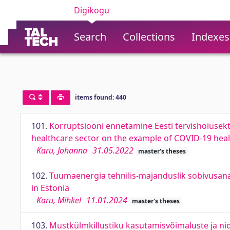
Digikogu
Search
Collections
Indexes
items found: 440
101.
Korruptsiooni ennetamine Eesti tervishoiusekto
healthcare sector on the example of COVID-19 healt
Karu, Johanna
31.05.2022
master's theses
102.
Tuumaenergia tehnilis-majanduslik sobivusanal
in Estonia
Karu, Mihkel
11.01.2024
master's theses
103.
Mustkülmkillustiku kasutamisvõimaluste ja ni