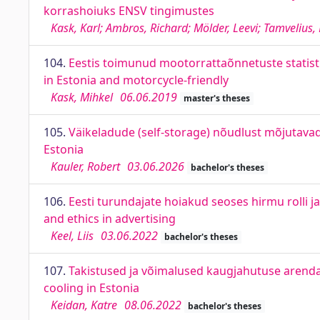
korrashoiuks ENSV tingimustes
Kask, Karl; Ambros, Richard; Mölder, Leevi; Tamvelius,
104.
Eestis toimunud mootorrattaõnnetuste statistik
in Estonia and motorcycle-friendly
Kask, Mihkel
06.06.2019
master's theses
105.
Väikeladude (self-storage) nõudlust mõjutavad t
Estonia
Kauler, Robert
03.06.2026
bachelor's theses
106.
Eesti turundajate hoiakud seoses hirmu rolli ja
and ethics in advertising
Keel, Liis
03.06.2022
bachelor's theses
107.
Takistused ja võimalused kaugjahutuse arendam
cooling in Estonia
Keidan, Katre
08.06.2022
bachelor's theses