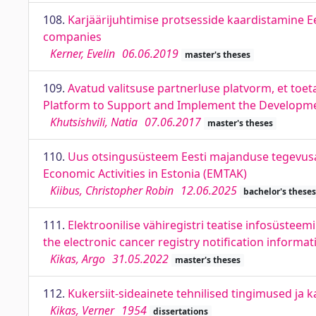
108.
Karjäärijuhtimise protsesside kaardistamine E
companies
Kerner, Evelin
06.06.2019
master's theses
109.
Avatud valitsuse partnerluse platvorm, et to
Platform to Support and Implement the Developmen
Khutsishvili, Natia
07.06.2017
master's theses
110.
Uus otsingusüsteem Eesti majanduse tegevusala
Economic Activities in Estonia (EMTAK)
Kiibus, Christopher Robin
12.06.2025
bachelor's theses
111.
Elektroonilise vähiregistri teatise infosüstee
the electronic cancer registry notification informa
Kikas, Argo
31.05.2022
master's theses
112.
Kukersiit-sideainete tehnilised tingimused ja 
Kikas, Verner
1954
dissertations