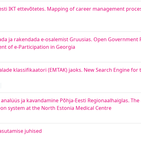
esti IKT ettevõtetes. Mapping of career management proces
etada ja rakendada e-osalemist Gruusias. Open Government 
t of e-Participation in Georgia
de klassifikaatori (EMTAK) jaoks. New Search Engine for th
mi analüüs ja kavandamine Põhja-Eesti Regionaalhaiglas. The
tion system at the North Estonia Medical Centre
kasutamise juhised