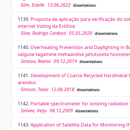
Silm, Estelle
13.06.2022
dissertations
1139.
Proposta de aplicação para verificação do vo
internet Voting da Estônia
Silva, Rodrigo Cardoso
05.05.2020
dissertations
1140.
Overheating Prevention and Daylighting in B
valguse tagamine mehaanilise jahutuseta hoonete
Simson, Raimo
09.12.2019
dissertations
1141.
Development of Coarse Recycled Hardmetal 
arendus
Simson, Taavi
12.06.2018
dissertations
1142.
Portable spectrometer for ionizing radiati
Sinivee, Veljo
08.12.2009
dissertations
1143.
Application of Satellite Data for Monitoring