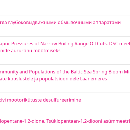
котла глубоковыдвижными обмывочными аппаратами
apor Pressures of Narrow Boiling Range Oil Cuts. DSC mee
oonide aururõhu mõõtmiseks
mmunity and Populations of the Baltic Sea Spring Bloom Mic
ate kooslustele ja populatsioonidele Läänemeres
vkivi mootorikütuste desulfureerimine
lopentane-1,2-dione. Tsüklopentaan-1,2-diooni asümmeetri