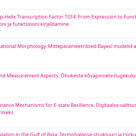
p-Helix Transcription Factor TCF4: From Expression to Functi
oni ja funktsiooni kirjeldamine
tional Morphology. Mitteparameetrilised Bayesi mudelid a
 and Measurement Aspects. Õhukeste kõvapinnete liugekulu
nce Mechanisms for E-state Resilience. Digitaalse valitsus
miseks
tion in the Gulf of Riga. Termohaliinse struktuuri ja tsirkul