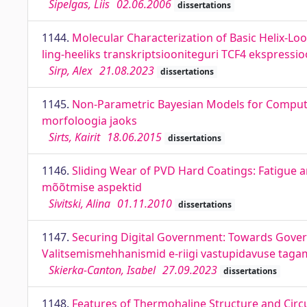
Sipelgas, Liis
02.06.2006
dissertations
1144.
Molecular Characterization of Basic Helix-Loo
ling-heeliks transkriptsiooniteguri TCF4 ekspressio
Sirp, Alex
21.08.2023
dissertations
1145.
Non-Parametric Bayesian Models for Computa
morfoloogia jaoks
Sirts, Kairit
18.06.2015
dissertations
1146.
Sliding Wear of PVD Hard Coatings: Fatigue
mõõtmise aspektid
Sivitski, Alina
01.11.2010
dissertations
1147.
Securing Digital Government: Towards Governa
Valitsemismehhanismid e-riigi vastupidavuse taga
Skierka-Canton, Isabel
27.09.2023
dissertations
1148.
Features of Thermohaline Structure and Circula