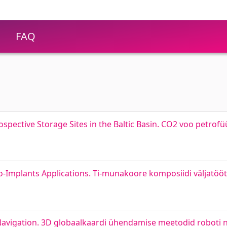
FAQ
spective Storage Sites in the Baltic Basin. CO2 voo petrofü
o-Implants Applications. Ti-munakoore komposiidi väljatöö
vigation. 3D globaalkaardi ühendamise meetodid roboti 