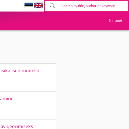
Intranet
üsikalised mudelid
tamine
navigeerimiseks