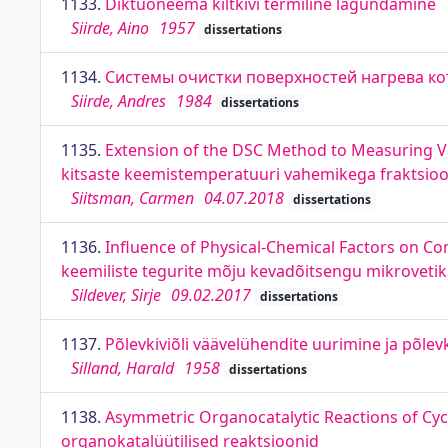
1133.
Diktüoneema kiltkivi termiline lagundamine
Siirde, Aino
1957
dissertations
1134.
Системы очистки поверхностей нагрева 
Siirde, Andres
1984
dissertations
1135.
Extension of the DSC Method to Measuring V
kitsaste keemistemperatuuri vahemikega fraktsi
Siitsman, Carmen
04.07.2018
dissertations
1136.
Influence of Physical-Chemical Factors on Co
keemiliste tegurite mõju kevadõitsengu mikrovetik
Sildever, Sirje
09.02.2017
dissertations
1137.
Põlevkiviõli väävelühendite uurimine ja põle
Silland, Harald
1958
dissertations
1138.
Asymmetric Organocatalytic Reactions of Cyc
organokatalüütilised reaktsioonid