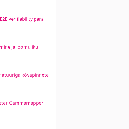
E verifiability para
mine ja loomuliku
matuuriga kõvapinnete
omeeter Gammamapper