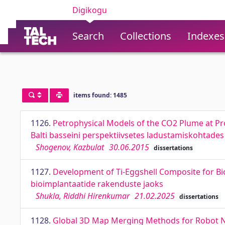
Digikogu
Search
Collections
Indexes
items found: 1485
1126.
Petrophysical Models of the CO2 Plume at Pro
Balti basseini perspektiivsetes ladustamiskohtades
Shogenov, Kazbulat
30.06.2015
dissertations
1127.
Development of Ti-Eggshell Composite for Bi
bioimplantaatide rakenduste jaoks
Shukla, Riddhi Hirenkumar
21.02.2025
dissertations
1128.
Global 3D Map Merging Methods for Robot Na