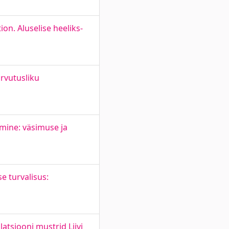
on. Aluselise heeliks-
rvutusliku
mine: väsimuse ja
e turvalisus:
atsiooni mustrid Liivi