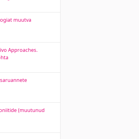
oogiat muutva
vivo Approaches.
ohta
ntsaruannete
ntoniitide (muutunud