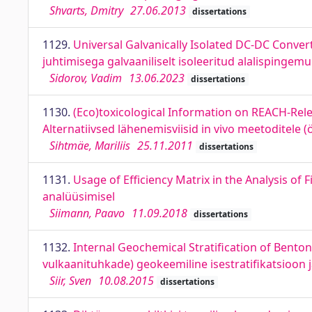
Shvarts, Dmitry
27.06.2013
dissertations
1129.
Universal Galvanically Isolated DC-DC Conve
juhtimisega galvaaniliselt isoleeritud alalispingem
Sidorov, Vadim
13.06.2023
dissertations
1130.
(Eco)toxicological Information on REACH-Rele
Alternatiivsed lähenemisviisid in vivo meetoditele
Sihtmäe, Mariliis
25.11.2011
dissertations
1131.
Usage of Efficiency Matrix in the Analysis of
analüüsimisel
Siimann, Paavo
11.09.2018
dissertations
1132.
Internal Geochemical Stratification of Benton
vulkaanituhkade) geokeemiline isestratifikatsioon j
Siir, Sven
10.08.2015
dissertations