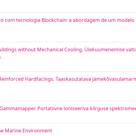
to com tecnologia Blockchain: a abordagem de um modelo E2
uildings without Mechanical Cooling. Ülekuumenemise välti
s
Reinforced Hardfacings. Taaskasutatava jämekõvasulamar
on Gammamapper. Portatiivne ioniseeriva kiirguse spektr
 the Marine Environment