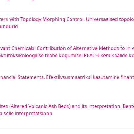
rters with Topology Morphing Control. Universaalsed topol
uundurid
vant Chemicals: Contribution of Alternative Methods to in 
 (öko)toksikoloogilise teabe kogumisel REACH-kemikaalide k
 Financial Statements. Efektiivsusmaatriksi kasutamine fina
ites (Altered Volcanic Ash Beds) and its interpretation. Be
a selle interpretatsioon