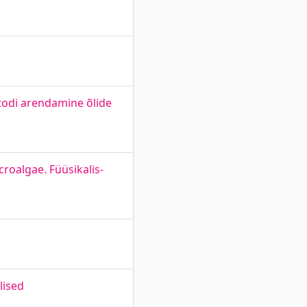
todi arendamine õlide
roalgae. Füüsikalis-
lised