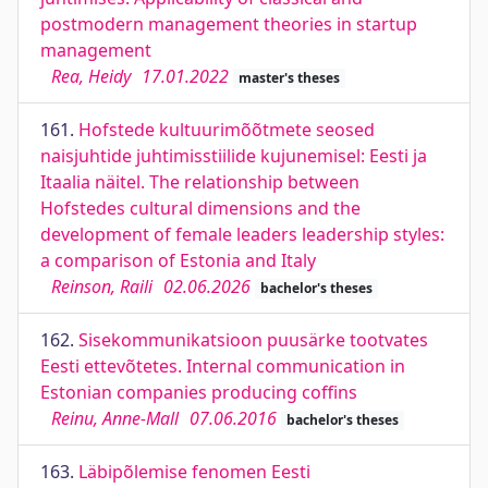
postmodern management theories in startup
management
Rea, Heidy
17.01.2022
master's theses
161.
Hofstede kultuurimõõtmete seosed
naisjuhtide juhtimisstiilide kujunemisel: Eesti ja
Itaalia näitel. The relationship between
Hofstedes cultural dimensions and the
development of female leaders leadership styles:
a comparison of Estonia and Italy
Reinson, Raili
02.06.2026
bachelor's theses
162.
Sisekommunikatsioon puusärke tootvates
Eesti ettevõtetes. Internal communication in
Estonian companies producing coffins
Reinu, Anne-Mall
07.06.2016
bachelor's theses
163.
Läbipõlemise fenomen Eesti