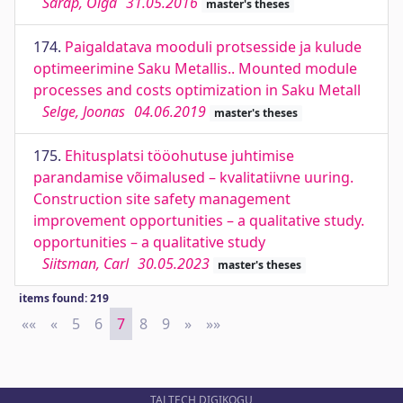
Sarap, Olga
31.05.2016
master's theses
174.
Paigaldatava mooduli protsesside ja kulude
optimeerimine Saku Metallis.. Mounted module
processes and costs optimization in Saku Metall
Selge, Joonas
04.06.2019
master's theses
175.
Ehitusplatsi tööohutuse juhtimise
parandamise võimalused – kvalitatiivne uuring.
Construction site safety management
improvement opportunities – a qualitative study.
opportunities – a qualitative study
Siitsman, Carl
30.05.2023
master's theses
items found: 219
««
First
«
Previous
5
6
7
8
9
»
Next
»»
Last
TALTECH DIGIKOGU