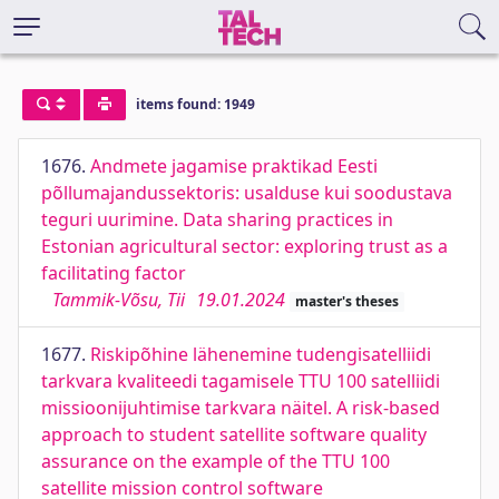
items found: 1949
1676.
Andmete jagamise praktikad Eesti
põllumajandussektoris: usalduse kui soodustava
teguri uurimine. Data sharing practices in
Estonian agricultural sector: exploring trust as a
facilitating factor
Tammik-Võsu, Tii
19.01.2024
master's theses
1677.
Riskipõhine lähenemine tudengisatelliidi
tarkvara kvaliteedi tagamisele TTU 100 satelliidi
missioonijuhtimise tarkvara näitel. A risk-based
approach to student satellite software quality
assurance on the example of the TTU 100
satellite mission control software