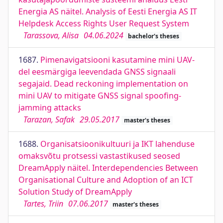
Energia AS näitel. Analysis of Eesti Energia AS IT
Helpdesk Access Rights User Request System
Tarassova, Alisa
04.06.2024
bachelor's theses
1687.
Pimenavigatsiooni kasutamine mini UAV-
del eesmärgiga leevendada GNSS signaali
segajaid. Dead reckoning implementation on
mini UAV to mitigate GNSS signal spoofing-
jamming attacks
Tarazan, Safak
29.05.2017
master's theses
1688.
Organisatsioonikultuuri ja IKT lahenduse
omaksvõtu protsessi vastastikused seosed
DreamApply näitel. Interdependencies Between
Organisational Culture and Adoption of an ICT
Solution Study of DreamApply
Tartes, Triin
07.06.2017
master's theses