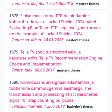
Tammisto, Maj-Annika
06.06.2018
master's theses
1678.
Sinise meeskonna TTP-de hindamine
küberohtude vastu Locked Shields 2024 näitel.
Evaluating Blue Team TTPs against cyber threats
on the example of Locked Shields 2024
Tammsoo, Kristo
14.01.2026
master's theses
1679.
Telia TV soovitusmootori valik ja
kasutuselevõtt. Telia TV Recommendation Engine
Choice and Implementation
Tamre, Jaak
08.06.2017
master's theses
1680.
Kiirendusanduri signaali edastamine ja
töötlemine sammulugemise eesmärgil. The
transmission and processing of accelerometer
signal for step counting purposes
Tamsalu, Karmen
12.06.2018
bachelor's theses