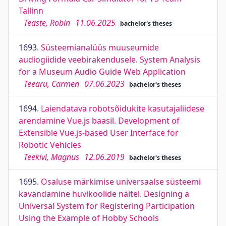
Tallinn
Teaste, Robin
11.06.2025
bachelor's theses
1693.
Süsteemianalüüs muuseumide
audiogiidide veebirakendusele. System Analysis
for a Museum Audio Guide Web Application
Teearu, Carmen
07.06.2023
bachelor's theses
1694.
Laiendatava robotsõidukite kasutajaliidese
arendamine Vue.js baasil. Development of
Extensible Vue.js-based User Interface for
Robotic Vehicles
Teekivi, Magnus
12.06.2019
bachelor's theses
1695.
Osaluse märkimise universaalse süsteemi
kavandamine huvikoolide näitel. Designing a
Universal System for Registering Participation
Using the Example of Hobby Schools