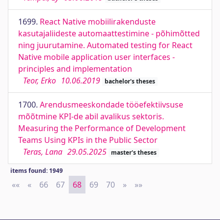
1699.
React Native mobiilirakenduste
kasutajaliideste automaattestimine - põhimõtted
ning juurutamine. Automated testing for React
Native mobile application user interfaces -
principles and implementation
Teor, Erko
10.06.2019
bachelor's theses
1700.
Arendusmeeskondade tööefektiivsuse
mõõtmine KPI-de abil avalikus sektoris.
Measuring the Performance of Development
Teams Using KPIs in the Public Sector
Teras, Lana
29.05.2025
master's theses
items found: 1949
««
First
«
Previous
66
67
68
69
70
»
Next
»»
Last