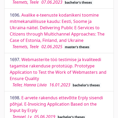
Teemets, Teele
07.06.2023
bachelor's theses
1696.
Avalike e-teenuste kodanikeni toomine
mitmekanalilisuse kaudu: Eesti, Soome ja
Ukraina näitel. Delivering Public E-Services to
Citizens through Multichannel Approaches: The
Case of Estonia, Finland, and Ukraine
Teemets, Teele
02.06.2025
master's theses
1697.
Webmasterite töö testimise ja kvaliteedi
tagamise rakenduse prototüüp. Prototype
Application to Test the Work of Webmasters and
Ensure Quality
Teller, Hanna Liivia
16.01.2023
bachelor's theses
1698.
E-arvete rakendus ettevõtte Erply sisendi
põhjal. E-Invoicing Application Based on the
Input by Erply
Tempel, Ly
05.06.2019
bachelor's theses