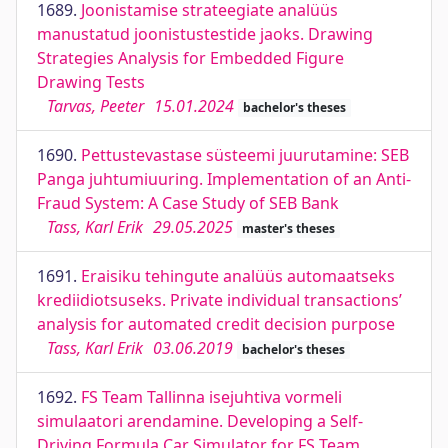
1689.
Joonistamise strateegiate analüüs
manustatud joonistustestide jaoks. Drawing
Strategies Analysis for Embedded Figure
Drawing Tests
Tarvas, Peeter
15.01.2024
bachelor's theses
1690.
Pettustevastase süsteemi juurutamine: SEB
Panga juhtumiuuring. Implementation of an Anti-
Fraud System: A Case Study of SEB Bank
Tass, Karl Erik
29.05.2025
master's theses
1691.
Eraisiku tehingute analüüs automaatseks
krediidiotsuseks. Private individual transactions’
analysis for automated credit decision purpose
Tass, Karl Erik
03.06.2019
bachelor's theses
1692.
FS Team Tallinna isejuhtiva vormeli
simulaatori arendamine. Developing a Self-
Driving Formula Car Simulator for FS Team