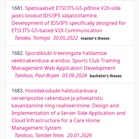
1681.
Spetsiaalselt ETSI ITS-G5-põhise V2X-side
jaoks loodud IDS/IPS väljatöötamine.
Development of IDS/IPS specifically designed for
ETSI ITS-G5-based V2X Communication
Tanaka, Tomoya
30.05.2022
master's theses
1682.
Spordiklubi treeningute haldamise
veebirakenduse arendus. Sports Club Training
Management Web Application Development
Tanilsoo, Paul-Bryan
03.06.2024
bachelor's theses
1683.
Hooldekodude haldustarkvara
serveripoolse rakenduse ja pilvetaristu
kavandamine ning realiseerimine. Design and
Implementation of a Server-Side Application and
Cloud Infrastructure for a Care Home
Management System
Tanilsoo, Tambet-Telvis
20.01.2026