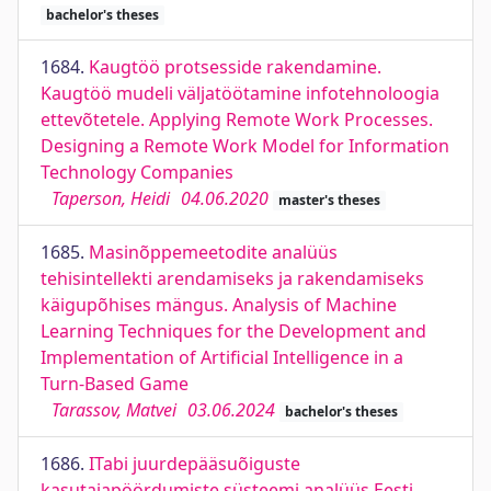
bachelor's theses
1684.
Kaugtöö protsesside rakendamine.
Kaugtöö mudeli väljatöötamine infotehnoloogia
ettevõtetele. Applying Remote Work Processes.
Designing a Remote Work Model for Information
Technology Companies
Taperson, Heidi
04.06.2020
master's theses
1685.
Masinõppemeetodite analüüs
tehisintellekti arendamiseks ja rakendamiseks
käigupõhises mängus. Analysis of Machine
Learning Techniques for the Development and
Implementation of Artificial Intelligence in a
Turn-Based Game
Tarassov, Matvei
03.06.2024
bachelor's theses
1686.
ITabi juurdepääsuõiguste
kasutajapöördumiste süsteemi analüüs Eesti