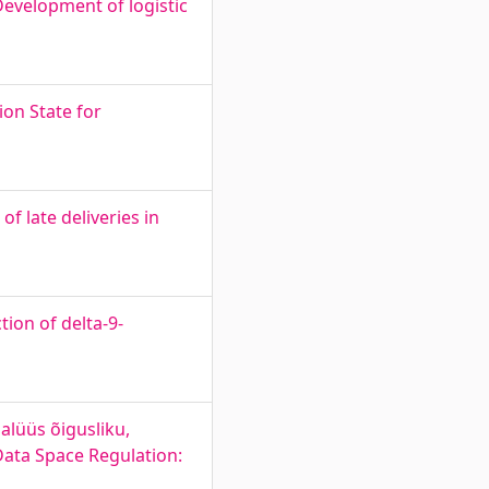
evelopment of logistic
ion State for
f late deliveries in
ion of delta-9-
lüüs õigusliku,
Data Space Regulation: