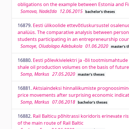
obligations on the example between Estonia and F
Somova, Nadežda
12.06.2015
bachelor's theses
16879.
Eesti ülikoolide ettevõtluskursustel osale
analüüs. The comparative analysis between persona
students participating in an entrepreneurship cou
Somoye, Oludolapo Adebukola
01.06.2020
master's t
16880.
Eesti põlevkivielektri ja -õli tootmismahtude
shale oil production volumes on the basis of futur
Somp, Markus
27.05.2020
master's theses
16881.
Aktsiaindeksi hinnaliikumiste prognoosimin
price movements after surprising economic indica
Somp, Markus
07.06.2018
bachelor's theses
16882.
Rail Balticu põhitrassi koridoris erinevate ri
of the main route of Rail Baltic