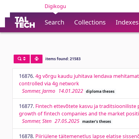
Digikogu
Search
Collections
Indexes
items found: 21583
16876.
4g võrgu kaudu juhitava lendava mehitamat
controlled via 4g network
Sommer, Jarmo
14.01.2022
diploma theses
16877.
Fintech ettevõtete kasvu ja traditsioonilist
growth of fintech companies and the market positi
Sommer, Sten
27.05.2025
master's theses
16878.
Piiriülene täitemenetlus lapse elatise siss