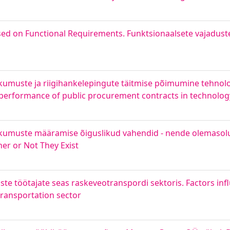
ed on Functional Requirements. Funktsionaalsete vajadust
uste ja riigihankelepingute täitmise põimumine tehnolo
 performance of public procurement contracts in technolo
muste määramise õiguslikud vahendid - nende olemasolu
r or Not They Exist
e töötajate seas raskeveotranspordi sektoris. Factors infl
ransportation sector