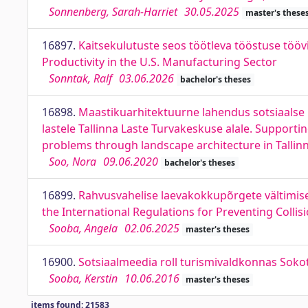
Sonnenberg, Sarah-Harriet
30.05.2025
master's these
16897.
Kaitsekulutuste seos töötleva tööstuse töö
Productivity in the U.S. Manufacturing Sector
Sonntak, Ralf
03.06.2026
bachelor's theses
16898.
Maastikuarhitektuurne lahendus sotsiaalse 
lastele Tallinna Laste Turvakeskuse alale. Supporti
problems through landscape architecture in Tallinn
Soo, Nora
09.06.2020
bachelor's theses
16899.
Rahvusvahelise laevakokkupõrgete vältimise 
the International Regulations for Preventing Colli
Sooba, Angela
02.06.2025
master's theses
16900.
Sotsiaalmeedia roll turismivaldkonnas Sokot
Sooba, Kerstin
10.06.2016
master's theses
items found: 21583