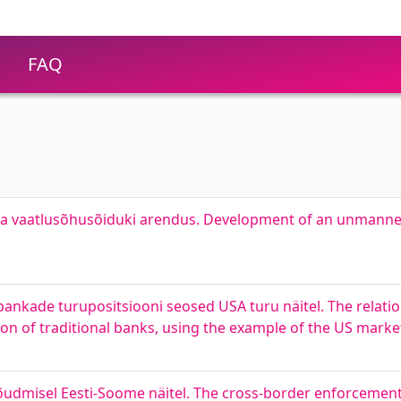
FAQ
a vaatlusõhusõiduki arendus. Development of an unmanned
e pankade turupositsiooni seosed USA turu näitel. The relat
on of traditional banks, using the example of the US marke
enõudmisel Eesti-Soome näitel. The cross-border enforcemen