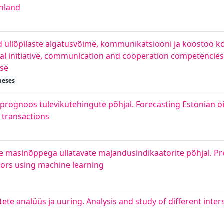
inland
nud üliõpilaste algatusvõime, kommunikatsiooni ja koostöö 
l initiative, communication and cooperation competencies 
rse
heses
 prognoos tulevikutehingute põhjal. Forecasting Estonian oil
e transactions
e masinõppega üllatavate majandusindikaatorite põhjal. Pre
tors using machine learning
stete analüüs ja uuring. Analysis and study of different inter