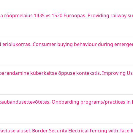
ja rööpmelaius 1435 vs 1520 Euroopas. Providing railway sup
tud eriolukorras. Consumer buying behaviour during emerge
parandamine küberkaitse õppuse kontekstis. Improving Us
kaubandusettevõtetes. Onboarding programs/practices in E
vastuse alusel. Border Security Electrical Fencing with Face