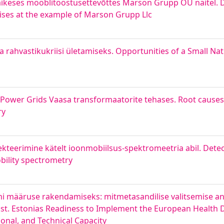
äikeses mööblitööstusettevõttes Marson Grupp OÜ näitel. D
rises at the example of Marson Grupp Llc
 rahvastikukriisi ületamiseks. Opportunities of a Small Nat
Power Grids Vaasa transformaatorite tehases. Root causes o
ry
kteerimine kätelt ioonmobiilsus-spektromeetria abil. Detect
bility spectrometry
i määruse rakendamiseks: mitmetasandilise valitsemise ana
ivist. Estonias Readiness to Implement the European Health 
ional, and Technical Capacity