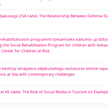
s
viljakusega USA näitel. The Relationship Between Defense E
rehabilitatsiooni programmi toetamiseks käitumis- ja sõl
ng the Social Rehabilitation Program for children with beha
 Center for Children at Risk
eeskirja tänapäeva väljakutsetega vastavusse viimise vajad
sions at Sea with contemporary challenges
el AS näitel. The Role of Social Media in Tourism on Exampl