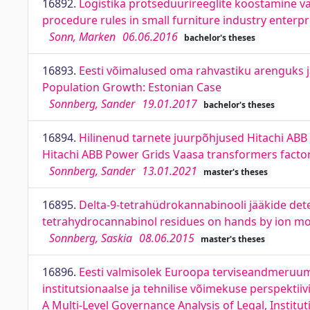
16892.
Logistika protseduurireeglite koostamine v
procedure rules in small furniture industry enterp
Sonn, Marken
06.06.2016
bachelor's theses
16893.
Eesti võimalused oma rahvastiku arenguks ja
Population Growth: Estonian Case
Sonnberg, Sander
19.01.2017
bachelor's theses
16894.
Hilinenud tarnete juurpõhjused Hitachi ABB 
Hitachi ABB Power Grids Vaasa transformers facto
Sonnberg, Sander
13.01.2021
master's theses
16895.
Delta-9-tetrahüdrokannabinooli jääkide dete
tetrahydrocannabinol residues on hands by ion mo
Sonnberg, Saskia
08.06.2015
master's theses
16896.
Eesti valmisolek Euroopa terviseandmeruum
institutsionaalse ja tehnilise võimekuse perspekti
A Multi-Level Governance Analysis of Legal, Institut