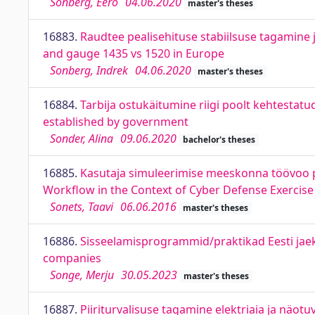
Sonberg, Eero
04.06.2020
master's theses
16883.
Raudtee pealisehituse stabiilsuse tagamine 
and gauge 1435 vs 1520 in Europe
Sonberg, Indrek
04.06.2020
master's theses
16884.
Tarbija ostukäitumine riigi poolt kehtesta
established by government
Sonder, Alina
09.06.2020
bachelor's theses
16885.
Kasutaja simuleerimise meeskonna töövoo 
Workflow in the Context of Cyber Defense Exercise
Sonets, Taavi
06.06.2016
master's theses
16886.
Sisseelamisprogrammid/praktikad Eesti jae
companies
Songe, Merju
30.05.2023
master's theses
16887.
Piiriturvalisuse tagamine elektriaia ja näotu