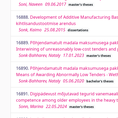
Soni, Naveen
09.06.2017
master's theses
16888.
Development of Additive Manufacturing Bas
kihtlisandustootmise arendus
Sonk, Kaimo
25.08.2015
dissertations
16889.
Põhjendamatult madala maksumusega pakkum
Interwining of unreasonably low-cost tenders and
Sonk-Bahharev, Nataly
17.01.2023
master's theses
16890.
Põhjendamatult madala maksumusega pakku
Means of Awarding Abnormally Low Tenders - Wethe
Sonk-Bahharev, Nataly
05.06.2020
bachelor's theses
16891.
Digipädevust mõjutavad tegurid vanemaealist
competence among older employees in the heavy t
Sonn, Marina
22.05.2024
master's theses