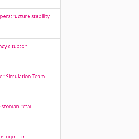
erstructure stability
ncy situaton
er Simulation Team
stonian retail
 Recognition