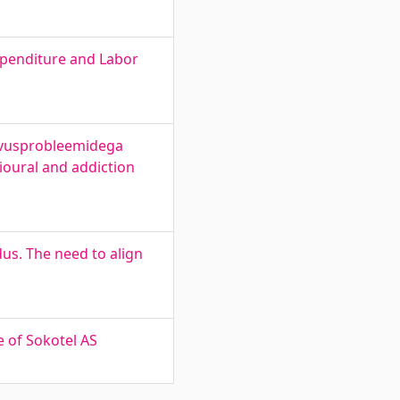
xpenditure and Labor
tuvusprobleemidega
vioural and addiction
us. The need to align
e of Sokotel AS