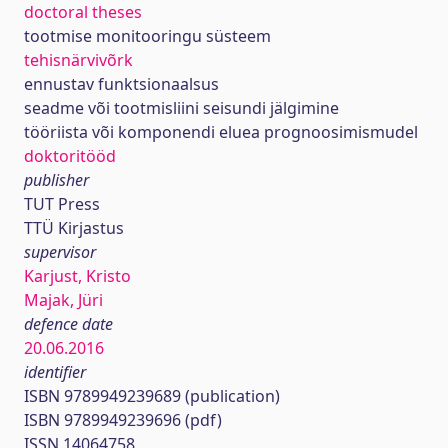
doctoral theses
tootmise monitooringu süsteem
tehisnärvivõrk
ennustav funktsionaalsus
seadme või tootmisliini seisundi jälgimine
tööriista või komponendi eluea prognoosimismudel
doktoritööd
publisher
TUT Press
TTÜ Kirjastus
supervisor
Karjust, Kristo
Majak, Jüri
defence date
20.06.2016
identifier
ISBN 9789949239689 (publication)
ISBN 9789949239696 (pdf)
ISSN 14064758