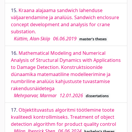
15.
Kraana alajaama sandwich lahenduse
väljaarendamine ja analüüs. Sandwich enclosure
concept development and analysis for crane
substation.
Küttim, Alan-Skiip
06.06.2019
master's theses
16.
Mathematical Modeling and Numerical
Analysis of Structural Dynamics with Applications
to Damage Detection. Konstruktsioonide
dünaamika matemaatiline modelleerimine ja
numbriline analüüs kahjustuste tuvastamise
rakendusnäidetega
Mehrparvar, Marmar
12.01.2026
dissertations
17.
Objektituvastus algoritmi töötlemine toote
kvaliteedi kontrollimiseks. Treatment of object
detection algorithm for product quality control
Milan, Jhenrick Shen
06.06.2024
bachelor's theses