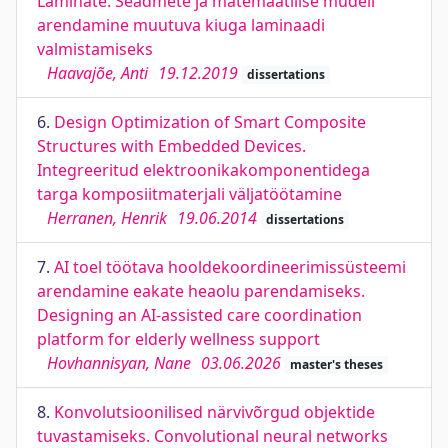
Laminate. Seadmete ja matemaatilise mudeli
arendamine muutuva kiuga laminaadi
valmistamiseks
Haavajõe, Anti
19.12.2019
dissertations
6.
Design Optimization of Smart Composite
Structures with Embedded Devices.
Integreeritud elektroonikakomponentidega
targa komposiitmaterjali väljatöötamine
Herranen, Henrik
19.06.2014
dissertations
7.
AI toel töötava hooldekoordineerimissüsteemi
arendamine eakate heaolu parendamiseks.
Designing an AI-assisted care coordination
platform for elderly wellness support
Hovhannisyan, Nane
03.06.2026
master's theses
8.
Konvolutsioonilised närvivõrgud objektide
tuvastamiseks. Convolutional neural networks