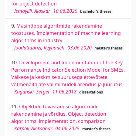
for object detection
Ismayilli, Alaskar
10.06.2025
bachelor's theses
9.
Masinõppe algoritmide rakendamine
tööstuses. Implementation of machine learning
algorithms in industry
Joodattabrizi, Reyhaneh
03.06.2020
master's theses
10.
Development and Implementation of the Key
Performance Indicator Selection Model for SMEs.
Väikese ja keskmise suurusega ettevõtete
võtmenäitajate valimimudeli arendus ja juurutus
Kaganski, Sergei
11.06.2018
dissertations
11.
Objektide tuvastamise algoritmide
rakendamine ja võrdlus. Object detection
algorithms: implementation, comparison
Karpov, Aleksandr
04.06.2025
master's theses