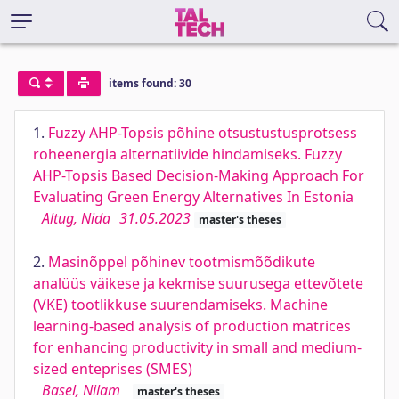
items found: 30
1.
Fuzzy AHP-Topsis põhine otsustustusprotsess
roheenergia alternatiivide hindamiseks. Fuzzy
AHP-Topsis Based Decision-Making Approach For
Evaluating Green Energy Alternatives In Estonia
Altug, Nida
31.05.2023
master's theses
2.
Masinõppel põhinev tootmismõõdikute
analüüs väikese ja kekmise suurusega ettevõtete
(VKE) tootlikkuse suurendamiseks. Machine
learning-based analysis of production matrices
for enhancing productivity in small and medium-
sized enteprises (SMES)
Basel, Nilam
master's theses