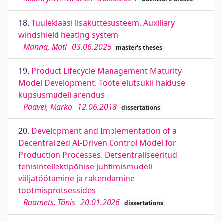
18.
Tuuleklaasi lisaküttesüsteem. Auxiliary
windshield heating system
Männa, Mati
03.06.2025
master's theses
19.
Product Lifecycle Management Maturity
Model Development. Toote elutsükli halduse
küpsusmudeli arendus
Paavel, Marko
12.06.2018
dissertations
20.
Development and Implementation of a
Decentralized AI-Driven Control Model for
Production Processes. Detsentraliseeritud
tehisintellektipõhise juhtimismudeli
väljatöötamine ja rakendamine
tootmisprotsessides
Raamets, Tõnis
20.01.2026
dissertations