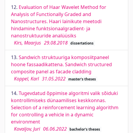
12.
Evaluation of Haar Wavelet Method for
Analysis of Functionally Graded and
Nanostructures. Haari lainikute meetodi
hindamine funktsionaalgradient- ja
nanostruktuuride analüüsiks
Kirs, Maarjus
29.08.2018
dissertations
13.
Sandwich struktuuriga komposiitpaneel
hoone fassaadikattena. Sandwich structured
composite panel as facade cladding
Koppel, Karl
31.05.2022
master's theses
14.
Tugevdatud õppimise algoritmi valik sõiduki
kontrollimiseks dünaamilises keskkonnas.
Selection of a reinforcement learning algorithm
for controlling a vehicle in a dynamic
environment
Kovaljov, Juri
06.06.2022
bachelor's theses