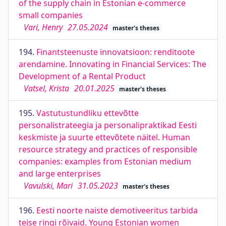
of the supply chain in Estonian e-commerce
small companies
Vari, Henry
27.05.2024
master's theses
194.
Finantsteenuste innovatsioon: renditoote
arendamine. Innovating in Financial Services: The
Development of a Rental Product
Vatsel, Krista
20.01.2025
master's theses
195.
Vastutustundliku ettevõtte
personalistrateegia ja personalipraktikad Eesti
keskmiste ja suurte ettevõtete näitel. Human
resource strategy and practices of responsible
companies: examples from Estonian medium
and large enterprises
Vavulski, Mari
31.05.2023
master's theses
196.
Eesti noorte naiste demotiveeritus tarbida
teise ringi rõivaid. Young Estonian women