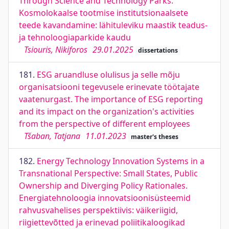
Through Science and Technology Parks.
Kosmolokaalse tootmise institutsionaalsete
teede kavandamine: lähituleviku maastik teadus-
ja tehnoloogiaparkide kaudu
Tsiouris, Nikiforos
29.01.2025
dissertations
181.
ESG aruandluse olulisus ja selle mõju
organisatsiooni tegevusele erinevate töötajate
vaatenurgast. The importance of ESG reporting
and its impact on the organization's activities
from the perspective of different employees
Tšaban, Tatjana
11.01.2023
master's theses
182.
Energy Technology Innovation Systems in a
Transnational Perspective: Small States, Public
Ownership and Diverging Policy Rationales.
Energiatehnoloogia innovatsioonisüsteemid
rahvusvahelises perspektiivis: väikeriigid,
riigiettevõtted ja erinevad poliitikaloogikad