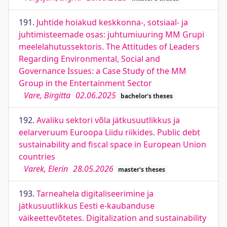
191.
Juhtide hoiakud keskkonna-, sotsiaal- ja
juhtimisteemade osas: juhtumiuuring MM Grupi
meelelahutussektoris. The Attitudes of Leaders
Regarding Environmental, Social and
Governance Issues: a Case Study of the MM
Group in the Entertainment Sector
Vare, Birgitta
02.06.2025
bachelor's theses
192.
Avaliku sektori võla jätkusuutlikkus ja
eelarveruum Euroopa Liidu riikides. Public debt
sustainability and fiscal space in European Union
countries
Varek, Elerin
28.05.2026
master's theses
193.
Tarneahela digitaliseerimine ja
jätkusuutlikkus Eesti e-kaubanduse
väikeettevõtetes. Digitalization and sustainability