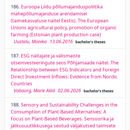
186.
Euroopa Liidu põllumajanduspoliitika
mahepõllumajanduse arendamisel
(taimekasvatuse näitel Eestis). The European
Unions agricultural policy, promotion of organic
farming (Estonian plant production case)
Uustalu, Monika
13.06.2016
bachelor's theses
187.
ESG näitajate ja välismaiste
otseinvesteeringute seos Põhjamaade näitel. The
Relationship between ESG Indicators and Foreign
Direct Investment Inflows: Evidence from Nordic
Countries
Vabaorg, Marie Aliid
02.06.2026
bachelor's theses
188.
Sensory and Sustainability Challenges in the
Consumption of Plant-Based Alternatives: A
Focus on Plant-Based Beverages. Sensoorika ja
jätkusuutlikkusega seotud väljakutsed taimsete