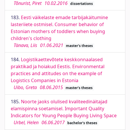
Tõnurist, Piret
10.02.2016
dissertations
183.
Eesti väikelaste emade tarbijakäitumine
lasteriiete ostmisel. Consumer behavior of
Estonian mothers of toddlers when buying
children's clothing
Tänava, Liis
01.06.2021
master's theses
184.
Logistikaettevõtete keskkonnaalased
praktikad ja hoiakud Eestis. Environmental
practices and attitudes on the example of
Logistics Companies in Estonia
Uibo, Greta
08.06.2015
master's theses
185.
Noorte jaoks olulised kvaliteedinäitajad
elamispinna soetamisel. Important Quality
Indicators for Young People Buying Living Space
Urbel, Helen
06.06.2017
bachelor's theses