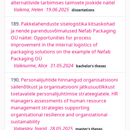
alternatiivide tarbimises taimsete jookide näitel
Vaikma, Helen
19.06.2025
dissertations
189.
Pakkelahenduste siselogistika kitsaskohad
ja nende parendusvõimalused Nefab Packaging
OÜ näitel. Opportunities for process
improvement in the internal logistics of
packaging solutions on the example of Nefab
Packaging OÜ
Vaiknurme, Alice
31.05.2024
bachelor's theses
190.
Personalijuhtide hinnangud organisatsiooni
säilenõtkust ja organisatsiooni jätkusuutlikkust
toetavatele personalijuhtimise strateegiatele. HR
managers assessments of human resource
management strategies supporting
organisational resilience and organsiational
sustainability
Valgejärv, Ingrid
28.05.2025
master's theses