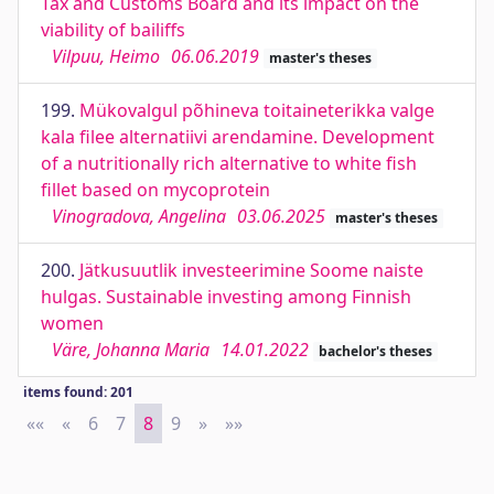
Tax and Customs Board and its impact on the
viability of bailiffs
Vilpuu, Heimo
06.06.2019
master's theses
199.
Mükovalgul põhineva toitaineterikka valge
kala filee alternatiivi arendamine. Development
of a nutritionally rich alternative to white fish
fillet based on mycoprotein
Vinogradova, Angelina
03.06.2025
master's theses
200.
Jätkusuutlik investeerimine Soome naiste
hulgas. Sustainable investing among Finnish
women
Väre, Johanna Maria
14.01.2022
bachelor's theses
items found: 201
««
First
«
Previous
6
7
8
9
»
Next
»»
Last