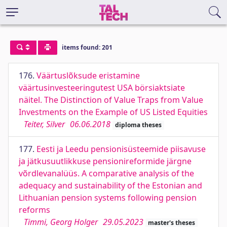
items found: 201
176.
Väärtuslõksude eristamine
väärtusinvesteeringutest USA börsiaktsiate
näitel. The Distinction of Value Traps from Value
Investments on the Example of US Listed Equities
Teiter, Silver
06.06.2018
diploma theses
177.
Eesti ja Leedu pensionisüsteemide piisavuse
ja jätkusuutlikkuse pensionireformide järgne
võrdlevanalüüs. A comparative analysis of the
adequacy and sustainability of the Estonian and
Lithuanian pension systems following pension
reforms
Timmi, Georg Holger
29.05.2023
master's theses