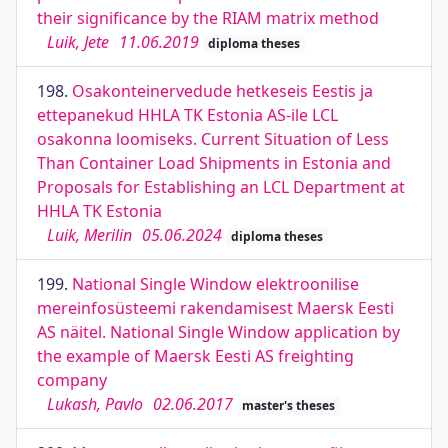
their significance by the RIAM matrix method
Luik, Jete
11.06.2019
diploma theses
198.
Osakonteinervedude hetkeseis Eestis ja
ettepanekud HHLA TK Estonia AS-ile LCL
osakonna loomiseks. Current Situation of Less
Than Container Load Shipments in Estonia and
Proposals for Establishing an LCL Department at
HHLA TK Estonia
Luik, Merilin
05.06.2024
diploma theses
199.
National Single Window elektroonilise
mereinfosüsteemi rakendamisest Maersk Eesti
AS näitel. National Single Window application by
the example of Maersk Eesti AS freighting
company
Lukash, Pavlo
02.06.2017
master's theses