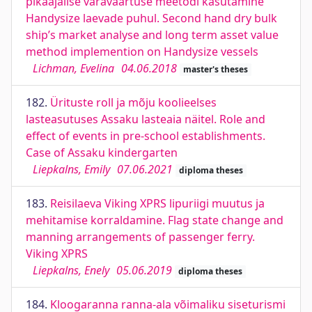
pikaajalise varaväärtuse meetodi kasutamine
Handysize laevade puhul. Second hand dry bulk
ship’s market analyse and long term asset value
method implemention on Handysize vessels
Lichman, Evelina
04.06.2018
master's theses
182.
Ürituste roll ja mõju koolieelses
lasteasutuses Assaku lasteaia näitel. Role and
effect of events in pre-school establishments.
Case of Assaku kindergarten
Liepkalns, Emily
07.06.2021
diploma theses
183.
Reisilaeva Viking XPRS lipuriigi muutus ja
mehitamise korraldamine. Flag state change and
manning arrangements of passenger ferry.
Viking XPRS
Liepkalns, Enely
05.06.2019
diploma theses
184.
Kloogaranna ranna-ala võimaliku siseturismi