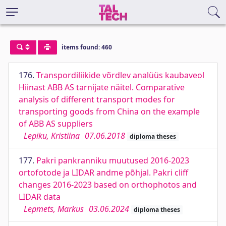
items found: 460
176.
Transpordiliikide võrdlev analüüs kaubaveol
Hiinast ABB AS tarnijate näitel. Comparative
analysis of different transport modes for
transporting goods from China on the example
of ABB AS suppliers
Lepiku, Kristiina
07.06.2018
diploma theses
177.
Pakri pankranniku muutused 2016-2023
ortofotode ja LIDAR andme põhjal. Pakri cliff
changes 2016-2023 based on orthophotos and
LIDAR data
Lepmets, Markus
03.06.2024
diploma theses