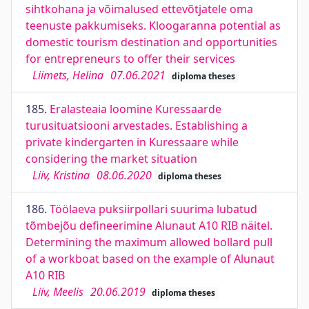
sihtkohana ja võimalused ettevõtjatele oma
teenuste pakkumiseks. Kloogaranna potential as
domestic tourism destination and opportunities
for entrepreneurs to offer their services
Liimets, Helina
07.06.2021
diploma theses
185.
Eralasteaia loomine Kuressaarde
turusituatsiooni arvestades. Establishing a
private kindergarten in Kuressaare while
considering the market situation
Liiv, Kristina
08.06.2020
diploma theses
186.
Töölaeva puksiirpollari suurima lubatud
tõmbejõu defineerimine Alunaut A10 RIB näitel.
Determining the maximum allowed bollard pull
of a workboat based on the example of Alunaut
A10 RIB
Liiv, Meelis
20.06.2019
diploma theses