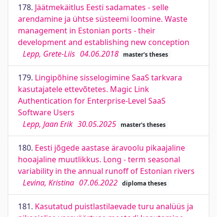
178.
Jäätmekäitlus Eesti sadamates - selle
arendamine ja ühtse süsteemi loomine. Waste
management in Estonian ports - their
development and establishing new conception
Lepp, Grete-Liis
04.06.2018
master's theses
179.
Lingipõhine sisselogimine SaaS tarkvara
kasutajatele ettevõtetes. Magic Link
Authentication for Enterprise-Level SaaS
Software Users
Lepp, Jaan Erik
30.05.2025
master's theses
180.
Eesti jõgede aastase äravoolu pikaajaline
hooajaline muutlikkus. Long - term seasonal
variability in the annual runoff of Estonian rivers
Levina, Kristina
07.06.2022
diploma theses
181.
Kasutatud puistlastilaevade turu analüüs ja