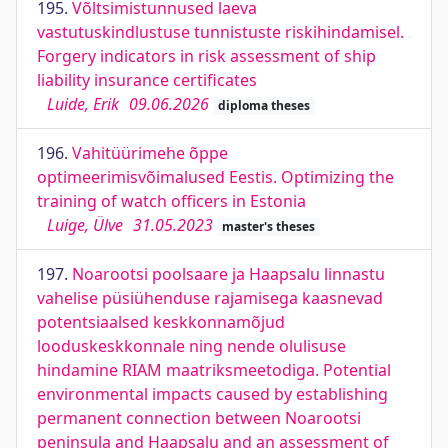
195.
Võltsimistunnused laeva
vastutuskindlustuse tunnistuste riskihindamisel.
Forgery indicators in risk assessment of ship
liability insurance certificates
Luide, Erik
09.06.2026
diploma theses
196.
Vahitüürimehe õppe
optimeerimisvõimalused Eestis. Optimizing the
training of watch officers in Estonia
Luige, Ülve
31.05.2023
master's theses
197.
Noarootsi poolsaare ja Haapsalu linnastu
vahelise püsiühenduse rajamisega kaasnevad
potentsiaalsed keskkonnamõjud
looduskeskkonnale ning nende olulisuse
hindamine RIAM maatriksmeetodiga. Potential
environmental impacts caused by establishing
permanent connection between Noarootsi
peninsula and Haapsalu and an assessment of