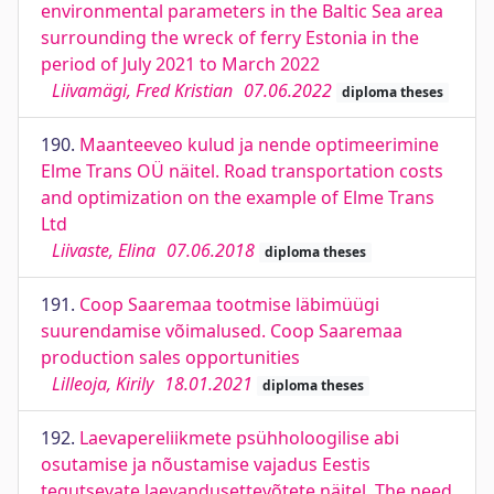
environmental parameters in the Baltic Sea area
surrounding the wreck of ferry Estonia in the
period of July 2021 to March 2022
Liivamägi, Fred Kristian
07.06.2022
diploma theses
190.
Maanteeveo kulud ja nende optimeerimine
Elme Trans OÜ näitel. Road transportation costs
and optimization on the example of Elme Trans
Ltd
Liivaste, Elina
07.06.2018
diploma theses
191.
Coop Saaremaa tootmise läbimüügi
suurendamise võimalused. Coop Saaremaa
production sales opportunities
Lilleoja, Kirily
18.01.2021
diploma theses
192.
Laevapereliikmete psühholoogilise abi
osutamise ja nõustamise vajadus Eestis
tegutsevate laevandusettevõtete näitel. The need