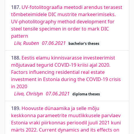
187.
UV-fotolitograafia meetodi arendus terasest
tõmbeteimidele DIC mustrite markeerimiseks.
UV-photolitography method development for
steel tensile specimen in order to mark DIC
pattern
Liiv, Ruuben
07.06.2021
bachelor's theses
188.
Eestis elamu kinnisvarasse investeerimist
mõjutavad tegurid COVID-19 kriisi ajal 2020.
Factors influencing residential real estate
investment in Estonia during the COVID-19 crisis
in 2020
Liiva, Christyn
07.06.2021
diploma theses
189.
Hoovuste dünaamika ja selle mõju
keskkonna parameetrite muutlikkusele parvlaev
Estonia vraki piirkonnas perioodil juuli 2021 kuni
märts 2022. Current dynamics and its effects on