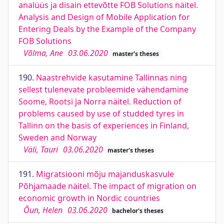
analüüs ja disain ettevõtte FOB Solutions näitel.
Analysis and Design of Mobile Application for
Entering Deals by the Example of the Company
FOB Solutions
Võlma, Ane
03.06.2020
master's theses
190.
Naastrehvide kasutamine Tallinnas ning
sellest tulenevate probleemide vähendamine
Soome, Rootsi ja Norra näitel. Reduction of
problems caused by use of studded tyres in
Tallinn on the basis of experiences in Finland,
Sweden and Norway
Väli, Tauri
03.06.2020
master's theses
191.
Migratsiooni mõju majanduskasvule
Põhjamaade näitel. The impact of migration on
economic growth in Nordic countries
Õun, Helen
03.06.2020
bachelor's theses