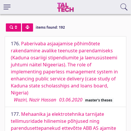
items found: 192
176.
Paberivaba asjaajamise põhimõtete
rakendamine avalike teenuste parendamiseks
(Kaduna osariigi stipendiumite ja laenusüsteemi
juhtumi näitel Nigeerias). The role of
implementing paperless management system in
enhancing public service delivery (case study of
Kaduna state scholasships and loans board,
Nigeria)
Waziri, Nazir Hassan
03.06.2020
master's theses
177.
Mehaanika ja elektrotehnika tarnijate
tellimusridade hilinemise põhjused ning
parendusettepanekud ettevõtte ABB AS ajamite