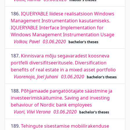
186.
IQUERYABLE liidese realisatsioon Windows
Management Instrumentation kasutamiseks.
IQUERYABLE Interface Implementation for
Windows Management Instrumentation Usage
Volkov, Pavel
03.06.2020
bachelor's theses
187.
Kinnisvara mõju segavaradest koosneva
portfelli diversifitseeritusele. Diversification
benefits of real estate in a mixed asset portfolio
Vuorenoja, Joel Juhani
03.06.2020
bachelor's theses
188.
Põhjamaade pangatöötajate säästmine ja
investeerimiskäitumine. Saving and investing
behaviour of Nordic bank employees
Vuori, Viivi Verona
03.06.2020
bachelor's theses
189.
Tehingute sisestamise mobiilirakenduse