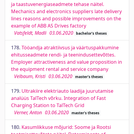
ja taastuvenergiaseadmete tehase näitel.
Mechanics and electronics suppliers late delivery
lines reasons and possible improvements on the
example of ABB AS Drives factory
Vatsfeldt, Madli
03.06.2020
bachelor's theses
178.
Tööandja atraktiivsus ja väärtuspakkumine
ehitusseadmete rendi- ja teenindusettevõttes.
Employer attractiveness and value proposition in
the equipment rental and service company
Velbaum, Kristi
03.06.2020
master's theses
179.
Ultrakiire elektriauto laadija juurutamise
analüüs TalTech võrku. Integration of Fast
Charging Station to TalTech Grid
Verner, Anton
03.06.2020
master's theses
180.
Kasumlikkuse mõjurid: Soome ja Rootsi