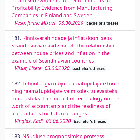
tootmisettevõtete näitel. Determinants of
Profitability: Evidence from Manufacturing
Companies in Finland and Sweden
Vesa, Janne Mikael
03.06.2020
bachelor's theses
181.
Kinnisvarahindade ja inflatsiooni seos
Skandinaaviamaade näitel. The relationship
between house prices and inflation in the
example of Scandinavian countries
Viisut, Lisete
03.06.2020
bachelor's theses
182.
Tehnoloogia mõju raamatupidajate tööle
ning raamatupidajate valmisolek tulevasteks
muutusteks. The impact of technology on the
work of accountants and the readiness of
accountants for future changes
Vinglas, Kadi
03.06.2020
bachelor's theses
183.
Nõudluse prognoosimise protsessi