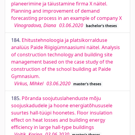
planeerimine ja täiustamine firma X näitel.
Planning and improvement of demand
forecasting process in an example of company X
Vinogradova, Diana
03.06.2020
bachelor's theses
184.
Ehitustehnoloogia ja platsikorralduse
analüüs Paide Riigigümnaasiumi näitel. Analysis
of construction technology and building site
management based on the case study of the
construction of the school building at Paide
Gymnasium.
Virkus, Mihkel
03.06.2020
master's theses
185.
Põranda soojutuslahenduste mõju
soojuskadudele ja hoone energiatõhususele
suurtes hall-tüüpi hoonetes. Floor insulation
effect on heat losses and building energy
efficiency in large hall-type buildings
Voitik, Karina
03.06.2020
master's theses