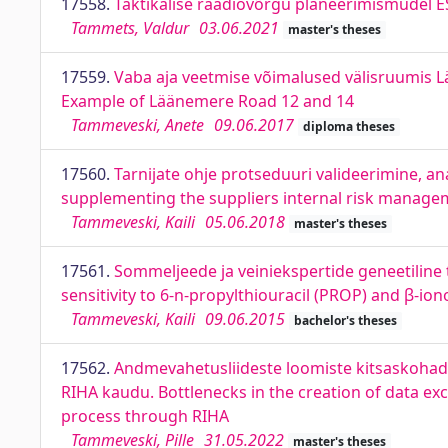
17558.
Taktikalise raadiovõrgu planeerimismudel E
Tammets, Valdur
03.06.2021
master's theses
17559.
Vaba aja veetmise võimalused välisruumis Lä
Example of Läänemere Road 12 and 14
Tammeveski, Anete
09.06.2017
diploma theses
17560.
Tarnijate ohje protseduuri valideerimine, an
supplementing the suppliers internal risk manage
Tammeveski, Kaili
05.06.2018
master's theses
17561.
Sommeljeede ja veiniekspertide geneetiline t
sensitivity to 6-n-propylthiouracil (PROP) and β-i
Tammeveski, Kaili
09.06.2015
bachelor's theses
17562.
Andmevahetusliideste loomiste kitsaskohad
RIHA kaudu. Bottlenecks in the creation of data ex
process through RIHA
Tammeveski, Pille
31.05.2022
master's theses