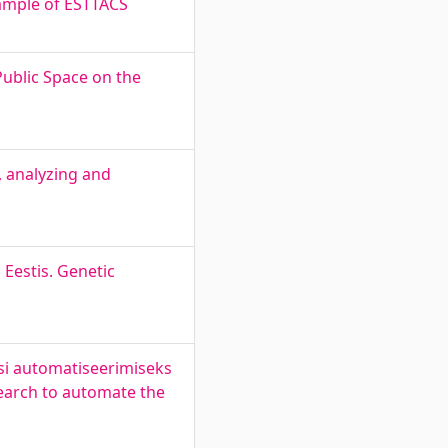
xample of ESTTACS
Public Space on the
, analyzing and
 Eestis. Genetic
si automatiseerimiseks
search to automate the