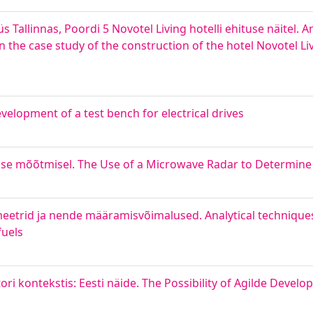
 Tallinnas, Poordi 5 Novotel Living hotelli ehituse näitel. A
he case study of the construction of the hotel Novotel Liv
velopment of a test bench for electrical drives
use mõõtmisel. The Use of a Microwave Radar to Determine 
meetrid ja nende määramisvõimalused. Analytical techniques
fuels
ri kontekstis: Eesti näide. The Possibility of Agilde Develo