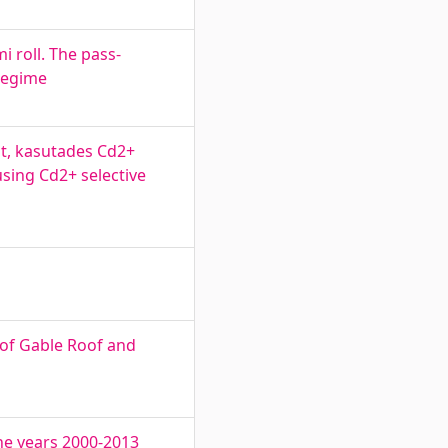
i roll. The pass-
 regime
st, kasutades Cd2+
sing Cd2+ selective
t of Gable Roof and
the years 2000-2013