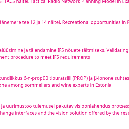
STTACS näitel. Tactical Radio Network Planning Model in E
änemere tee 12 ja 14 näitel. Recreational opportunities in 
alüüsimine ja täiendamine IFS nõuete täitmiseks. Validating
ment procedure to meet IFS requirements
undlikkus 6-n-propüültiouratsiili (PROP) ja β-ionone suhtes
onone among sommeliers and wine experts in Estonia
 ja uurimustöö tulemusel pakutav visioonlahendus protses
change interfaces and the vision solution offered by the re