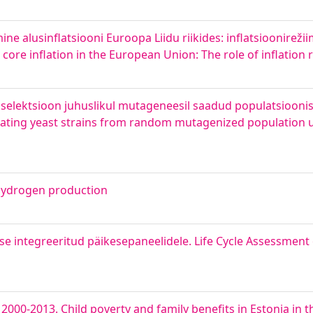
 alusinflatsiooni Euroopa Liidu riikides: inflatsioonirežiim
core inflation in the European Union: The role of inflation
selektsioon juhuslikul mutageneesil saadud populatsiooni
ulating yeast strains from random mutagenized population u
 hydrogen production
esse integreeritud päikesepaneelidele. Life Cycle Assessmen
 2000-2013. Child poverty and family benefits in Estonia in 