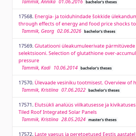
Tammik, Annika
01.06.2016
bachelor's theses
17568.
Energia- ja toiduhindade šokkide ülekandumine
through effects of energy and food price shocks to 
Tammik, Georg
02.06.2026
bachelor's theses
17569.
Glutatiooni üleakumuleerivate pärmitüvede 
selektsiooni. Selection of glutathione over-accum
pressure
Tammik, Kadi
10.06.2014
bachelor's theses
17570.
Ülevaade vesiniku tootmisest. Overview of
Tammik, Kristiina
07.06.2022
bachelor's theses
17571.
Elutsükli analüüs viilkatusesse ja kivikatus
Tiled Roof Integrated Solar Panels
Tammik, Kristiina
28.05.2024
master's theses
17572.
Laste vaesus ja peretoetused Eestis aastatel