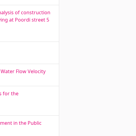
nalysis of construction
ing at Poordi street 5
Water Flow Velocity
 for the
pment in the Public