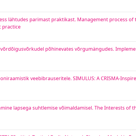
tsess lähtudes parimast praktikast. Management process of 
 practice
e võrdõigusvõrkudel põhinevates võrgumängudes. Impleme
oniraamistik veebibrauseritele. SIMULUS: A CRISMA-Inspir
amine lapsega suhtlemise võimaldamisel. The Interests of th