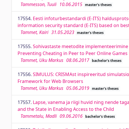
Tammesson, Tuuli
10.06.2015
master's theses
17554.
Eesti infoturbestandardi (E-ITS) halduspro
information security standard (E-ITS) based on best
Tammet, Kairi
31.05.2023
master's theses
17555.
Sohivastaste meetodite implementeerimin
Preventing Cheating in Peer to Peer Online Games
Tammet, Uku Markus
08.06.2017
bachelor's theses
17556.
SIMULUS: CRISMAst inspireeritud simulatsio
Framework for Web Browsers
Tammet, Uku Markus
05.06.2019
master's theses
17557.
Lapse, vanema ja riigi huvid ning nende tag
and the State in Enabling Access to the Child
Tammetalu, Madli
09.06.2016
bachelor's theses