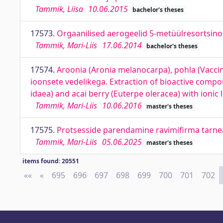
Tammik, Liisa
10.06.2015
bachelor's theses
17573.
Orgaanilised aerogeelid 5-metüülresortsinool
Tammik, Mari-Liis
17.06.2014
bachelor's theses
17574.
Aroonia (Aronia melanocarpa), pohla (Vaccini
ioonsete vedelikega. Extraction of bioactive comp
idaea) and acai berry (Euterpe oleracea) with ionic 
Tammik, Mari-Liis
10.06.2016
master's theses
17575.
Protsesside parendamine ravimifirma tarne
Tammik, Mari-Liis
05.06.2025
master's theses
items found: 20551
««
First
«
Previous
695
696
697
698
699
700
701
702