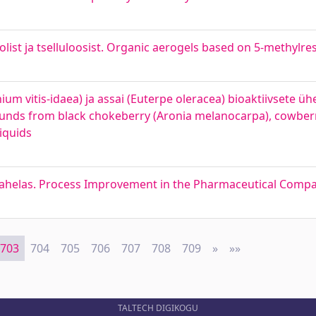
ist ja tselluloosist. Organic aerogels based on 5-methylres
um vitis-idaea) ja assai (Euterpe oleracea) bioaktiivsete ü
ounds from black chokeberry (Aronia melanocarpa), cowberry
liquids
ahelas. Process Improvement in the Pharmaceutical Compa
703
704
705
706
707
708
709
»
Next
»»
Last
TALTECH DIGIKOGU