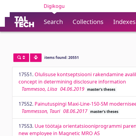
Digikogu
Search
Collections
Indexes
items found: 20551
17551.
Olulisuse kontseptsiooni rakendamine avali
concept in determining disclosure information
Tammesoo, Liisa
04.06.2019
master's theses
17552.
Painutuspingi Maxi-Line-150-SM modernisee
Tammesson, Tauri
08.06.2017
master's theses
17553.
Uue töötaja orientatsiooniprogrammi pare
new employee in Magnetic MRO AS