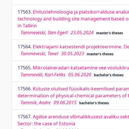
17563.
Ehitustehnoloogia ja platsikorralduse analüüs
technology and building site management based on t
in Tallinn
Tammeveski, Sten Egert
23.05.2024
master's theses
17564.
Elektriajami katsestendi projekteerimine. De
Tammeveski, Tanel
30.05.2023
master's theses
17565.
Mikrolaineradari katsetamine vee voolukiir
Tammeväli, Karl-Feliks
05.06.2020
bachelor's theses
17566.
Kütuste olulised füüsikalis-keemilised para
determination of physical-chemical parameters of 
Tammik, Andre
09.06.2015
bachelor's theses
17567.
Agiilse arenduse võimalikkusest avaliku sekto
Sector: the case of Estonia